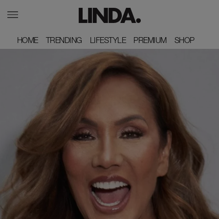
HOME
HOME
TRENDING
TRENDING
LIFESTYLE
LIFESTYLE
PREMIUM
PREMIUM
SHOP
SHOP