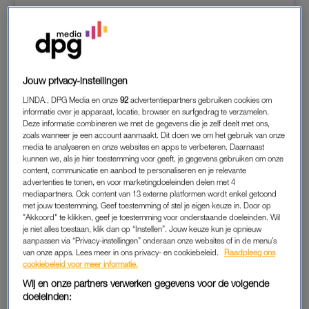
Jouw privacy-instellingen
LINDA., DPG Media en onze
92
advertentiepartners gebruiken cookies om
informatie over je apparaat, locatie, browser en surfgedrag te verzamelen.
Deze informatie combineren we met de gegevens die je zelf deelt met ons,
zoals wanneer je een account aanmaakt. Dit doen we om het gebruik van onze
View this post on Instagram
media te analyseren en onze websites en apps te verbeteren. Daarnaast
kunnen we, als je hier toestemming voor geeft, je gegevens gebruiken om onze
content, communicatie en aanbod te personaliseren en je relevante
advertenties te tonen, en voor marketingdoeleinden delen met 4
mediapartners. Ook content van 13 externe platformen wordt enkel getoond
met jouw toestemming. Geef toestemming of stel je eigen keuze in. Door op
"Akkoord" te klikken, geef je toestemming voor onderstaande doeleinden. Wil
je niet alles toestaan, klik dan op “Instellen”. Jouw keuze kun je opnieuw
aanpassen via “Privacy-instellingen” onderaan onze websites of in de menu’s
van onze apps. Lees meer in ons privacy- en cookiebeleid.
Raadpleeg ons
cookiebeleid voor meer informatie.
Wij en onze partners verwerken gegevens voor de volgende
doeleinden: