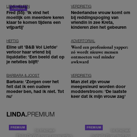
LIEVE HELEEN
VERDRIETIG
Fred (55): 'Ik vind het
Nederlandse vrouw komt om
moeilijk om meerdere keren
bij reddingspoging van
klaar te komen tijdens een
vriendin in zee Kreta,
vrijpartij'
kinderen zien het gebeuren
HEFTIG
ADVERTORIAL
Word een professional yapper:
Eline uit 'B&B Vol Liefde'
zó wordt nieuwe mensen
verloor haar vriend bij
ontmoeten veel minder
liquidatie: 'Een beeld dat op
awkward
je netvlies blijft'
BARBARA & JOOST
VERDRIETIG
Barbara: 'Zorgen over het
Man ziet zijn vrouw
feit dat ik een oudere
meegesleurd worden door
moeder ben, had ik niet. Tot
modderstroom: 'De laatste
nu'
keer dat ik mijn vrouw zag'
LINDA.
PREMIUM
DE STAD VAN
DE STAD VAN
Elske DeWall over Leeuwarden,
Isabelle Boer deelt haar f