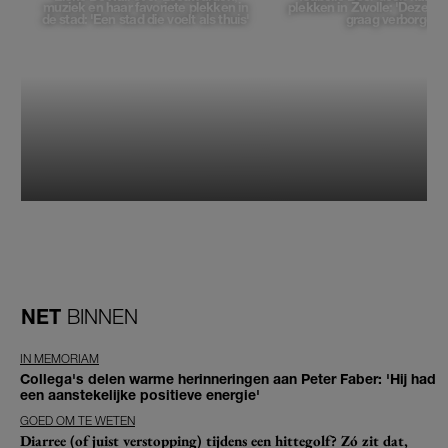
muziek en haar favoriete plekken in
plekken in Zwolle: 'Deze pl
de stad: 'Een stad die voelt als thuis'
graag verborgen'
NET
BINNEN
IN MEMORIAM
Collega's delen warme herinneringen aan Peter Faber: 'Hij had
een aanstekelijke positieve energie'
GOED OM TE WETEN
Diarree (of juist verstopping) tijdens een hittegolf? Zó zit dat,