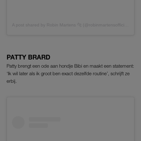
A post shared by Robin Martens 🐆 (@robinmartensofficial)
PATTY BRARD
Patty brengt een ode aan hondje Bibi en maakt een statement:
‘Ik wil later als ik groot ben exact dezelfde routine’, schrijft ze
erbij.