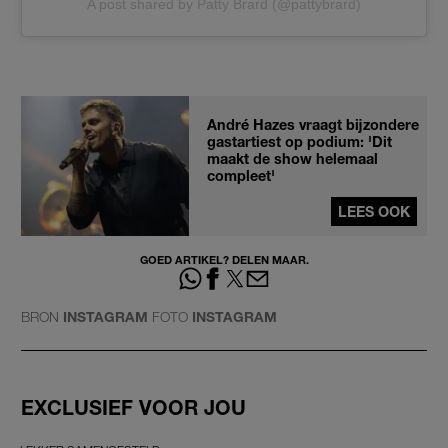
A post shared by Patty Brard (@pattybrard)
André Hazes vraagt bijzondere
gastartiest op podium: 'Dit
maakt de show helemaal
compleet'
LEES OOK
GOED ARTIKEL? DELEN MAAR.
BRON
INSTAGRAM
FOTO
INSTAGRAM
EXCLUSIEF VOOR JOU