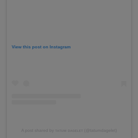
View this post on Instagram
A post shared by ᴛᴀᴛᴜᴍ ᴅᴀɢᴇʟᴇᴛ (@tatumdagelet)