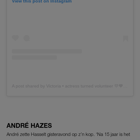
View this post on Instagram
A post shared by Victoria • actress turned volunteer 💛💙 (@vkoblenko)
ANDRÉ HAZES
André zette Hasselt gisteravond op z’n kop. ‘Na 15 jaar is het