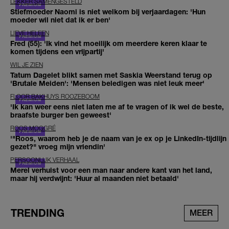
LEKKER SAMENGESTELD
Stiefmoeder Naomi is niet welkom bij verjaardagen: 'Hun
moeder wil niet dat ik er ben'
LIEVE HELEEN
Fred (55): 'Ik vind het moeilijk om meerdere keren klaar te
komen tijdens een vrijpartij'
WIL JE ZIEN
Tatum Dagelet blikt samen met Saskia Weerstand terug op
'Brutale Meiden': 'Mensen beledigen was niet leuk meer'
FLOOR BAKHUYS ROOZEBOOM
'Ik kan weer eens niet laten me af te vragen of ik wel de beste,
braafste burger ben geweest'
ROOS MOGGRÉ
'"Roos, waarom heb je de naam van je ex op je LinkedIn-tijdlijn
gezet?" vroeg mijn vriendin'
PERSOONLIJK VERHAAL
Merel verhuist voor een man naar andere kant van het land,
maar hij verdwijnt: 'Huur al maanden niet betaald'
TRENDING
MEER