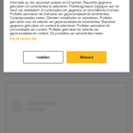
Informatie op een apparaat opslaan en/of openen. Beperkte gegevens
gebruiken om advertenties te selecteren. Publieksgroepen begrijpen aan de
A post shared by Monica Geuze (@monicageuze)
hand van statistieken of combinaties van gegevens uit verschillende bronnen.
Profielen aanmaken ten behoeve van gepersonaliseerde advertenties.
Contentprestaties meten. Diensten ontwikkelen en verbeteren. Profielen
gebruiken voor de selectie van gepersonaliseerde advertenties. Beperkte
gegevens gebruiken om content te selecteren. Profielen aanmaken ter
personalisatie van content. Profielen gebruiken ter selectie van
gepersonaliseerde content. De prestaties van advertenties meten.
Derde partijen lijst
TATUM DAGELET
Daar komt de bruid, daar komt de bruid… Tatum oefent alvast
Instellen
Akkoord
voor haar scène in het NPO-programma
Van Vader naar
Moeder
.