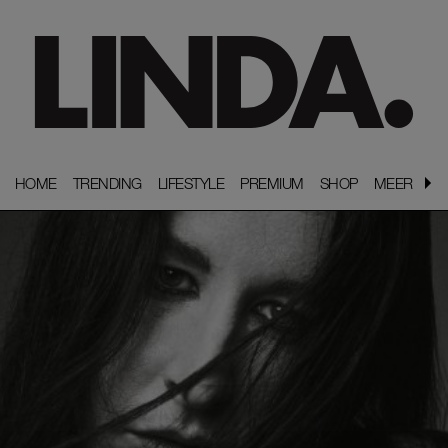
HOME
HOME
TRENDING
TRENDING
LIFESTYLE
LIFESTYLE
PREMIUM
PREMIUM
SHOP
SHOP
MEER
MEER