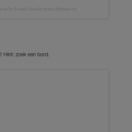
ared by Fresia Cousiño Arias (@fresia.ca)
 Hint: zoek een bord.