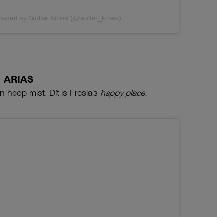
shared by Wolter Kroes (@wolter_kroes)
 ARIAS
 hoop mist. Dít is Fresia’s
happy place
.