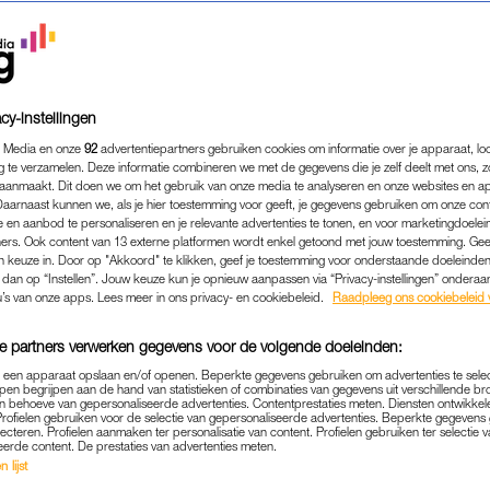
cy-instellingen
 Media en onze
92
advertentiepartners gebruiken cookies om informatie over je apparaat, lo
g te verzamelen. Deze informatie combineren we met de gegevens die je zelf deelt met ons, z
aanmaakt. Dit doen we om het gebruik van onze media te analyseren en onze websites en a
Daarnaast kunnen we, als je hier toestemming voor geeft, je gegevens gebruiken om onze con
 en aanbod te personaliseren en je relevante advertenties te tonen, en voor marketingdoele
ers. Ook content van 13 externe platformen wordt enkel getoond met jouw toestemming. Ge
gen keuze in. Door op "Akkoord" te klikken, geef je toestemming voor onderstaande doeleinden. 
k dan op “Instellen”. Jouw keuze kun je opnieuw aanpassen via “Privacy-instellingen” ondera
ENTERTAINMENT
|
LEKKER LOEREN
u’s van onze apps. Lees meer in ons privacy- en cookiebeleid.
Raadpleeg ons cookiebeleid 
PLAATJES: RAVEN VAN D
e partners verwerken gegevens voor de volgende doeleinden:
E FOTO'S VAN REIS DOO
p een apparaat opslaan en/of openen. Beperkte gegevens gebruiken om advertenties te sele
pen begrijpen aan de hand van statistieken of combinaties van gegevens uit verschillende br
25-03-2025
|
ROBIN SWINKELS
 behoeve van gepersonaliseerde advertenties. Contentprestaties meten. Diensten ontwikkel
Profielen gebruiken voor de selectie van gepersonaliseerde advertenties. Beperkte gegeven
lecteren. Profielen aanmaken ter personalisatie van content. Profielen gebruiken ter selectie 
op social media? Je ziet het in de social rubriek:
Le
eerde content. De prestaties van advertenties meten.
 lijst
 fijn dat je erover kunt meepraten.