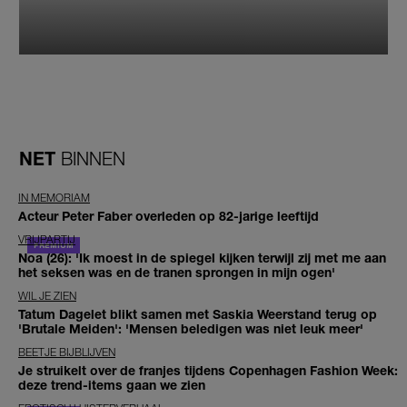
NET
BINNEN
IN MEMORIAM
Acteur Peter Faber overleden op 82-jarige leeftijd
VRIJPARTIJ
Noa (26): 'Ik moest in de spiegel kijken terwijl zij met me aan
het seksen was en de tranen sprongen in mijn ogen'
WIL JE ZIEN
Tatum Dagelet blikt samen met Saskia Weerstand terug op
'Brutale Meiden': 'Mensen beledigen was niet leuk meer'
BEETJE BIJBLIJVEN
Je struikelt over de franjes tijdens Copenhagen Fashion Week:
deze trend-items gaan we zien