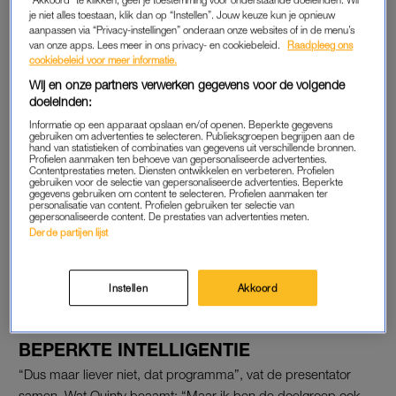
geweldig, hartstikke leuk. Het andere kamp vindt het
je niet alles toestaan, klik dan op “Instellen”. Jouw keuze kun je opnieuw
verschrikkelijk, tot welk kamp behoor jij?”
aanpassen via “Privacy-instellingen” onderaan onze websites of in de menu’s
van onze apps. Lees meer in ons privacy- en cookiebeleid.
Raadpleeg ons
cookiebeleid voor meer informatie.
Maarten van Rossem blijkt
Wij en onze partners verwerken gegevens voor de volgende
wegpiraat in 'De Slimste
doeleinden:
Mens': 'Reed vanochtend bijna
iemand van z'n sokken'
Informatie op een apparaat opslaan en/of openen. Beperkte gegevens
gebruiken om advertenties te selecteren. Publieksgroepen begrijpen aan de
hand van statistieken of combinaties van gegevens uit verschillende bronnen.
LEES OOK
Profielen aanmaken ten behoeve van gepersonaliseerde advertenties.
Contentprestaties meten. Diensten ontwikkelen en verbeteren. Profielen
gebruiken voor de selectie van gepersonaliseerde advertenties. Beperkte
gegevens gebruiken om content te selecteren. Profielen aanmaken ter
“Het kamp dat het nog nooit heeft gezien”, antwoordt Quinty.
personalisatie van content. Profielen gebruiken ter selectie van
gepersonaliseerde content. De prestaties van advertenties meten.
“Maar ik vind wel dat er bepaalde verhalen gepast zijn voor tv
Derde partijen lijst
en een groot publiek, en sommige dingen niet. Een grap
maken over – ook al was het vroeger – een kaars bij iemand
Instellen
Akkoord
naar binnen steken, die laveloos daar lag, dat dat niet hoort.”
BEPERKTE INTELLIGENTIE
“Dus maar liever niet, dat programma”, vat de presentator
samen. Wat Quinty beaamt: “Maar ik ben de doelgroep ook