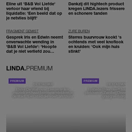
Eline uit 'B&B Vol Liefde'
Dankzij dit hightech product
verloor haar vriend bij
kregen LINDA.lezers frissere
liquidatie: 'Een beeld dat op
en schonere tanden
je netvlies blijft'
FRAGMENT GEMIST
ZURE BUREN
Gesprek Iris en Edwin neemt
Sterres buurvrouw kookt 's
onverwachte wending in
ochtends met veel knoflook
'B&B Vol Liefde': 'Hoopte
en kruiden: 'Ook mijn huis
dat je niet verliefd zou
stinkt'
worden'
LINDA.
PREMIUM
DE STAD VAN
DE STAD VAN
Elske DeWall over Leeuwarden,
Isabelle Boer deelt haar f
muziek en haar favoriete plekken in
plekken in Zwolle: 'Deze pl
de stad: 'Een stad die voelt als thuis'
graag verborgen'