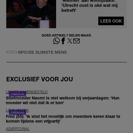
'wennen' aan woonplaats:
'Utrecht oost is oké wat mij
betreft'
LEES OOK
GOED ARTIKEL? DELEN MAAR.
FOTO
NPO/DE SLIMSTE MENS
EXCLUSIEF VOOR JOU
LEKKER SAMENGESTELD
Stiefmoeder Naomi is niet welkom bij verjaardagen: 'Hun
moeder wil niet dat ik er ben'
LIEVE HELEEN
Fred (55): 'Ik vind het moeilijk om meerdere keren klaar te
komen tijdens een vrijpartij'
ADVERTORIAL