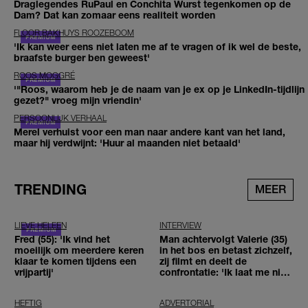
Draglegendes RuPaul en Conchita Wurst tegenkomen op de
Dam? Dat kan zomaar eens realiteit worden
FLOOR BAKHUYS ROOZEBOOM
'Ik kan weer eens niet laten me af te vragen of ik wel de beste,
braafste burger ben geweest'
ROOS MOGGRÉ
'"Roos, waarom heb je de naam van je ex op je LinkedIn-tijdlijn
gezet?" vroeg mijn vriendin'
PERSOONLIJK VERHAAL
Merel verhuist voor een man naar andere kant van het land,
maar hij verdwijnt: 'Huur al maanden niet betaald'
TRENDING
MEER
LIEVE HELEEN
INTERVIEW
Fred (55): 'Ik vind het
Man achtervolgt Valerie (35)
moeilijk om meerdere keren
in het bos en betast zichzelf,
klaar te komen tijdens een
zij filmt en deelt de
vrijpartij'
confrontatie: 'Ik laat me niet
tegenhouden'
HEFTIG
ADVERTORIAL