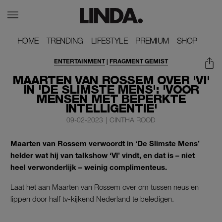
HOME
HOME
TRENDING
TRENDING
LIFESTYLE
LIFESTYLE
PREMIUM
PREMIUM
SHOP
SHOP
ENTERTAINMENT
|
FRAGMENT GEMIST
MAARTEN VAN ROSSEM OVER 'VI'
IN 'DE SLIMSTE MENS': 'VOOR
MENSEN MET BEPERKTE
INTELLIGENTIE'
09-02-2023
|
CINTHA ROOD
Maarten van Rossem verwoordt in ‘De Slimste Mens’
helder wat hij van talkshow ‘VI’ vindt, en dat is – niet
heel verwonderlijk – weinig complimenteus.
Laat het aan Maarten van Rossem over om tussen neus en
lippen door half tv-kijkend Nederland te beledigen.