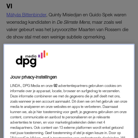
VI
Mátyás Bittenbinder
, Quinty Misiedjan en Guido Spek waren
woensdag kandidaten in
De Slimste Mens
, maar zoals wel
vaker gebeurt was het juryvoorzitter Maarten van Rossem die
de show stal met een weinige subtiele opmerking.
Aan het eind van de uitzending van de kennisquiz werd een
fragment van
VI
getoond, waarin Johan Derksen aan het
woord was. Het fragment was bedoeld voor Quinty, die
vervolgens vier van de vijf juiste antwoorden geeft:
VI
, Johan
Jouw privacy-instellingen
Derksen, René van der Gijp en kaars.
LINDA., DPG Media en onze
92
advertentiepartners gebruiken cookies om
informatie over je apparaat, locatie, browser en surfgedrag te verzamelen.
Deze informatie combineren we met de gegevens die je zelf deelt met ons,
ONGEPASTE TV
zoals wanneer je een account aanmaakt. Dit doen we om het gebruik van onze
media te analyseren en onze websites en apps te verbeteren. Daarnaast
Nadat het vijfde antwoord (Akwasi) door niemand wordt
kunnen we, als je hier toestemming voor geeft, je gegevens gebruiken om onze
geraden, vraagt
Slimste
-presentator Philip Freriks wat de
content, communicatie en aanbod te personaliseren en je relevante
advertenties te tonen, en voor marketingdoeleinden delen met 4
kandidaten eigenlijk van
VI
vinden. “Overigens, er zijn
mediapartners. Ook content van 13 externe platformen wordt enkel getoond
inmiddels twee kampen. Het ene kamp vindt het programma
met jouw toestemming. Geef toestemming of stel je eigen keuze in. Door op
"Akkoord" te klikken, geef je toestemming voor onderstaande doeleinden. Wil