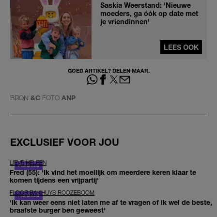
Saskia Weerstand: 'Nieuwe
moeders, ga óók op date met
je vriendinnen'
LEES OOK
GOED ARTIKEL? DELEN MAAR.
BRON
&C
FOTO
ANP
EXCLUSIEF VOOR JOU
LIEVE HELEEN
Fred (55): 'Ik vind het moeilijk om meerdere keren klaar te
komen tijdens een vrijpartij'
FLOOR BAKHUYS ROOZEBOOM
'Ik kan weer eens niet laten me af te vragen of ik wel de beste,
braafste burger ben geweest'