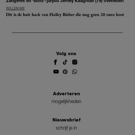
Zangeres en 'Idols'-jurylid Jerney Kaagman (79) overleden
WILLEN WE
Dít is de hair hack van Hailey Bieber die nog geen 20 euro kost
Volg ons
Adverteren
mogelijkheden
Nieuwsbrief
schrijf je in