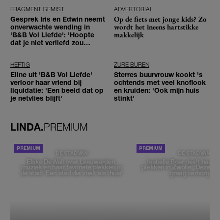
FRAGMENT GEMIST
ADVERTORIAL
Op de fiets met jonge kids? Zo
Gesprek Iris en Edwin neemt
wordt het ineens hartstikke
onverwachte wending in
makkelijk
'B&B Vol Liefde': 'Hoopte
dat je niet verliefd zou
worden'
HEFTIG
ZURE BUREN
Eline uit 'B&B Vol Liefde'
Sterres buurvrouw kookt 's
verloor haar vriend bij
ochtends met veel knoflook
liquidatie: 'Een beeld dat op
en kruiden: 'Ook mijn huis
je netvlies blijft'
stinkt'
LINDA.
PREMIUM
DE STAD VAN
DE STAD VAN
Elske DeWall over Leeuwarden,
Isabelle Boer deelt haar f
muziek en haar favoriete plekken in
plekken in Zwolle: 'Deze pl
de stad: 'Een stad die voelt als thuis'
graag verborgen'