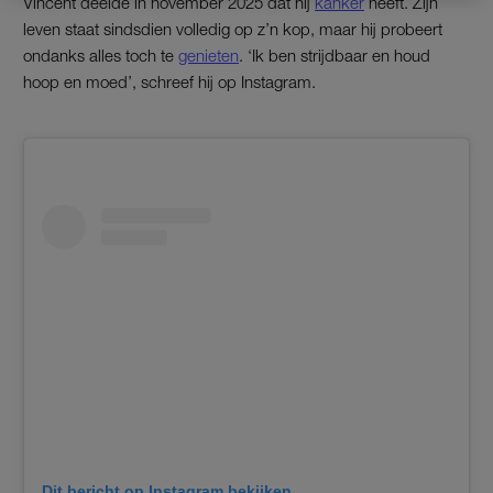
Vincent deelde in november 2025 dat hij
kanker
heeft. Zijn
leven staat sindsdien volledig op z’n kop, maar hij probeert
ondanks alles toch te
genieten
. ‘Ik ben strijdbaar en houd
hoop en moed’, schreef hij op Instagram.
Dit bericht op Instagram bekijken