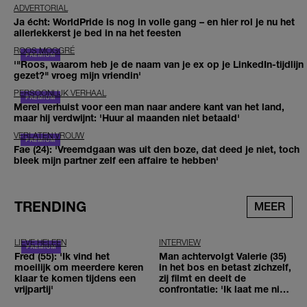
ADVERTORIAL
Ja écht: WorldPride is nog in volle gang – en hier rol je nu het
allerlekkerst je bed in na het feesten
ROOS MOGGRÉ
'"Roos, waarom heb je de naam van je ex op je LinkedIn-tijdlijn
gezet?" vroeg mijn vriendin'
PERSOONLIJK VERHAAL
Merel verhuist voor een man naar andere kant van het land,
maar hij verdwijnt: 'Huur al maanden niet betaald'
VERLATEN VROUW
Fae (24): 'Vreemdgaan was uit den boze, dat deed je niet, toch
bleek mijn partner zelf een affaire te hebben'
TRENDING
MEER
LIEVE HELEEN
INTERVIEW
Fred (55): 'Ik vind het
Man achtervolgt Valerie (35)
moeilijk om meerdere keren
in het bos en betast zichzelf,
klaar te komen tijdens een
zij filmt en deelt de
vrijpartij'
confrontatie: 'Ik laat me niet
tegenhouden'