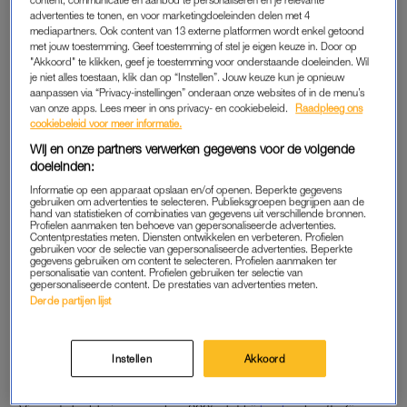
content, communicatie en aanbod te personaliseren en je relevante
haar de dag van de date toevallig tegenkomt op straat, gaat hij
advertenties te tonen, en voor marketingdoeleinden delen met 4
op zijn fiets vol op de rem en vraagt of ze vanavond nog gaan
mediapartners. Ook content van 13 externe platformen wordt enkel getoond
eten. “Nee, toch maar niet”, antwoordde Tina.
met jouw toestemming. Geef toestemming of stel je eigen keuze in. Door op
"Akkoord" te klikken, geef je toestemming voor onderstaande doeleinden. Wil
je niet alles toestaan, klik dan op “Instellen”. Jouw keuze kun je opnieuw
aanpassen via “Privacy-instellingen” onderaan onze websites of in de menu’s
‘IETS TE OPDRINGERIG’
van onze apps. Lees meer in ons privacy- en cookiebeleid.
Raadpleeg ons
cookiebeleid voor meer informatie.
“Vincent gaat dan voor 180 procent”, legt Tina uit. “Hij ging
Wij en onze partners verwerken gegevens voor de volgende
heel hard van stapel. Ik kon het nog niet meteen zo toelaten.
doeleinden:
Het was gewoon heel veel.” Ze omschrijft hem als een
Informatie op een apparaat opslaan en/of openen. Beperkte gegevens
“knetterende, dansende, frivole” man, die op dat moment iets
gebruiken om advertenties te selecteren. Publieksgroepen begrijpen aan de
hand van statistieken of combinaties van gegevens uit verschillende bronnen.
te opdringerig was. “Maar daar ben ik natuurlijk wel van
Profielen aanmaken ten behoeve van gepersonaliseerde advertenties.
Contentprestaties meten. Diensten ontwikkelen en verbeteren. Profielen
teruggekomen”, zegt ze liefdevol.
gebruiken voor de selectie van gepersonaliseerde advertenties. Beperkte
gegevens gebruiken om content te selecteren. Profielen aanmaken ter
personalisatie van content. Profielen gebruiken ter selectie van
De twee zijn inmiddels dus getrouwd. Eerder liet Tina aan het
gepersonaliseerde content. De prestaties van advertenties meten.
Derde partijen lijst
AD
weten dat ze vanwege
de ziekte van Vincent
hadden
besloten hun trouwdatum aan te passen. “We willen door de
ziekte dingen geregeld hebben en hebben de datum naar
Instellen
Akkoord
voren gehaald”, aldus Tina.