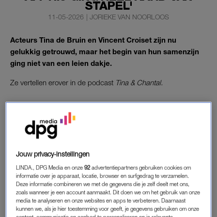
STAPEL'
11-05-2026
|
JORIEKE VAN NOORLOOS
Acteurs Tina de Bruin en Vincent Croiset zijn nu
gelukkig getrouwd, maar het begin van hun samenzijn
ging niet van een leien dakje.
Ze vertellen erover in de podcast
Tina & Chantal.
TINA DE BRUIN EN VINCENT CROISET
Tina de Bruin en Vincent Croiset kenden elkaar al van de
Toneelschool, maar daar sloeg de vonk niet over. Tijdens
Koningsdag was er wel een klik, maar daar bleef het bij.
Jouw privacy-instellingen
Gelukkig wordt er tóch wat in gang gezet als Vincent merkt dat
LINDA., DPG Media en onze
92
advertentiepartners gebruiken cookies om
hij “opveert” als Tina een ruimte binnenkomt waar hij ook is.
informatie over je apparaat, locatie, browser en surfgedrag te verzamelen.
Deze informatie combineren we met de gegevens die je zelf deelt met ons,
Hij zet dan ook de eerste stap voor een date.
zoals wanneer je een account aanmaakt. Dit doen we om het gebruik van onze
media te analyseren en onze websites en apps te verbeteren. Daarnaast
“Ik heb echt zelden zo mijn best gedaan als voor Tina.” Als hij
kunnen we, als je hier toestemming voor geeft, je gegevens gebruiken om onze