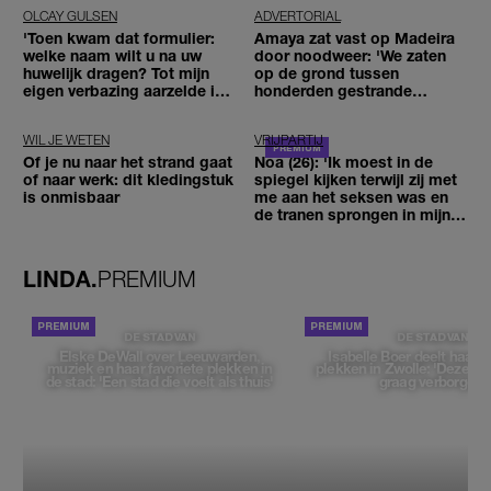
OLCAY GULSEN
ADVERTORIAL
'Toen kwam dat formulier:
Amaya zat vast op Madeira
welke naam wilt u na uw
door noodweer: 'We zaten
huwelijk dragen? Tot mijn
op de grond tussen
eigen verbazing aarzelde ik
honderden gestrande
geen moment'
reizigers'
WIL JE WETEN
VRIJPARTIJ
Of je nu naar het strand gaat
Noa (26): 'Ik moest in de
of naar werk: dit kledingstuk
spiegel kijken terwijl zij met
is onmisbaar
me aan het seksen was en
de tranen sprongen in mijn
ogen'
LINDA.
PREMIUM
DE STAD VAN
DE STAD VAN
Elske DeWall over Leeuwarden,
Isabelle Boer deelt haar f
muziek en haar favoriete plekken in
plekken in Zwolle: 'Deze pl
de stad: 'Een stad die voelt als thuis'
graag verborgen'