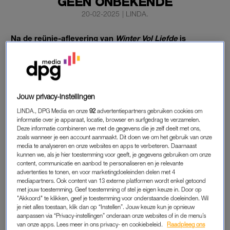
GEEN ONBEKENDE
20-02-2025
|
LINDA.
Na de reünie-aflevering van
Winter Vol Liefde
is
gebleken dat Jorik en Lana toch geen match waren.
‘Het moet wel van twee kanten komen. Dat kwam het op
dat moment gewoon niet’, aldus Lana.
Toch is de deelname van Jorik niet voor niets geweest, vindt-ie
Jouw privacy-instellingen
zelf. Hij heeft geleerd meer open te zijn, vertelde hij.
LINDA., DPG Media en onze
92
advertentiepartners gebruiken cookies om
informatie over je apparaat, locatie, browser en surfgedrag te verzamelen.
Deze informatie combineren we met de gegevens die je zelf deelt met ons,
zoals wanneer je een account aanmaakt. Dit doen we om het gebruik van onze
JORIK UIT WINTER VOL LIEFDE
media te analyseren en onze websites en apps te verbeteren. Daarnaast
kunnen we, als je hier toestemming voor geeft, je gegevens gebruiken om onze
Kort na
de
reünie blijkt de skileraar vlinders te krijgen van
content, communicatie en aanbod te personaliseren en je relevante
iemand.
En het leuke is, het is geen onbekende.
Jorik is op dit
advertenties te tonen, en voor marketingdoeleinden delen met 4
moment namelijk aan het daten met
Winter Vol Liefde
-
mediapartners. Ook content van 13 externe platformen wordt enkel getoond
met jouw toestemming. Geef toestemming of stel je eigen keuze in. Door op
deelnemer Marilou, die ook zijn hart probeerde te veroveren.
"Akkoord" te klikken, geef je toestemming voor onderstaande doeleinden. Wil
je niet alles toestaan, klik dan op “Instellen”. Jouw keuze kun je opnieuw
De flirtgrage krullenbol uit Utrecht werd echter al vrij snel naar
aanpassen via “Privacy-instellingen” onderaan onze websites of in de menu’s
van onze apps. Lees meer in ons privacy- en cookiebeleid.
Raadpleeg ons
huis gestuurd. Na de opnames van
Winter Vol Liefde