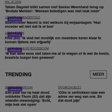
WIL JE ZIEN
Tatum Dagelet blikt samen met Saskia Weerstand terug op
'Brutale Meiden': 'Mensen beledigen was niet leuk meer'
LEKKER SAMENGESTELD
Stiefmoeder Naomi is niet welkom bij verjaardagen: 'Hun
moeder wil niet dat ik er ben'
LIEVE HELEEN
Fred (55): 'Ik vind het moeilijk om meerdere keren klaar te
komen tijdens een vrijpartij'
FLOOR BAKHUYS ROOZEBOOM
'Ik kan weer eens niet laten me af te vragen of ik wel de beste,
braafste burger ben geweest'
TRENDING
MEER
BEDROGEN VROUW
TATUM DAGELET
Een paar uur na haar dood
'Ollie is vertrokken naar een
ontdekte Thom (32) dat zijn
adres ver weg van ons. En
vriendin vreemdging: 'Echt,
dat doet pijn’
mijn bek viel open'