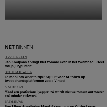
NET
BINNEN
LEKKER LOEREN
Jan Kooijman springt niet zomaar even in het zwembad: 'Geef
me je jurypunten'
GOED OM TE WETEN
Te mooi om waar te zijn? Kijk uit voor AI-foto's op
tweedehandsplatformen zoals Vinted
ADVERTORIAL
Word een professional yapper: zó wordt nieuwe mensen ontmoeten
veel minder awkward
BABYNIEUWS
Son Mieux-bandleden Maud Akkermans en Olivier Lucas