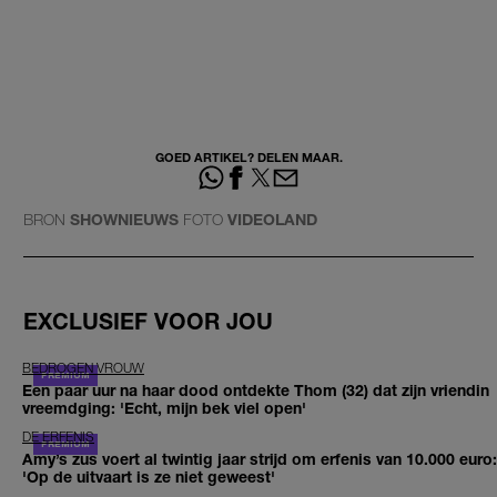
GOED ARTIKEL? DELEN MAAR.
BRON
SHOWNIEUWS
FOTO
VIDEOLAND
EXCLUSIEF VOOR JOU
BEDROGEN VROUW
Een paar uur na haar dood ontdekte Thom (32) dat zijn vriendin
vreemdging: 'Echt, mijn bek viel open'
DE ERFENIS
Amy’s zus voert al twintig jaar strijd om erfenis van 10.000 euro:
'Op de uitvaart is ze niet geweest'