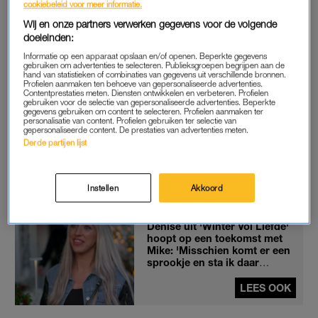
cookiebeleid voor meer informatie.
begonnen ze te appen met elkaar. En nu lijkt de vonk dus toch
Wij en onze partners verwerken gegevens voor de volgende
te zijn overgesprongen.
doeleinden:
Informatie op een apparaat opslaan en/of openen. Beperkte gegevens
gebruiken om advertenties te selecteren. Publieksgroepen begrijpen aan de
hand van statistieken of combinaties van gegevens uit verschillende bronnen.
HEEL GEZELLIG
Profielen aanmaken ten behoeve van gepersonaliseerde advertenties.
Contentprestaties meten. Diensten ontwikkelen en verbeteren. Profielen
“Het is gewoon spontaan gebeurd. We begonnen ineens te
gebruiken voor de selectie van gepersonaliseerde advertenties. Beperkte
gegevens gebruiken om content te selecteren. Profielen aanmaken ter
appen en toen dachten we: laten we elkaar maar eens
personalisatie van content. Profielen gebruiken ter selectie van
gepersonaliseerde content. De prestaties van advertenties meten.
opzoeken. Sindsdien zijn we lekker aan het daten en kijken we
Derde partijen lijst
hoe het gaat. We zien wel waar het heen gaat, dat weten we
zelf ook nog niet echt. We hebben het gewoon heel gezellig
met z’n tweeën”, vertelt hij aan
Shownieuws
.
Instellen
Akkoord
Denise uit 'Winter Vol Liefde'
hoopt op een toekomst met
Mike: 'Misschien komt er een
sprookje en sta ik daar
opeens'
LEES OOK