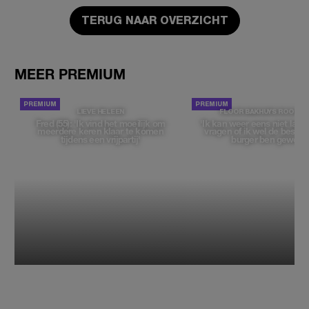
TERUG NAAR OVERZICHT
MEER PREMIUM
LIEVE HELEEN
FLOOR BAKHUYS ROOZE
Fred (55): 'Ik vind het moeilijk om
'Ik kan weer eens niet late
meerdere keren klaar te komen
vragen of ik wel de beste, 
tijdens een vrijpartij'
burger ben geweest