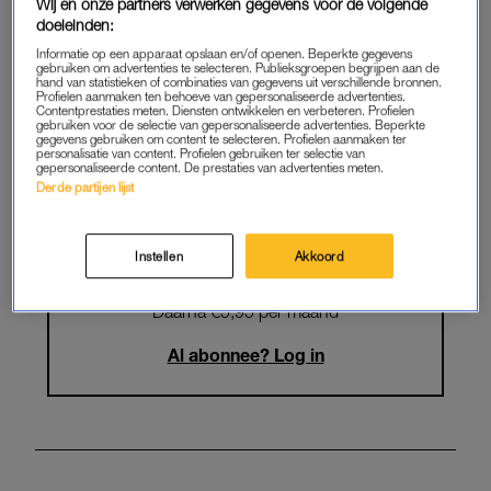
Krijg onbeperkt toegang tot alle
Wij en onze partners verwerken gegevens voor de volgende
doeleinden:
artikelen
Informatie op een apparaat opslaan en/of openen. Beperkte gegevens
gebruiken om advertenties te selecteren. Publieksgroepen begrijpen aan de
Lees LINDA.magazine online
hand van statistieken of combinaties van gegevens uit verschillende bronnen.
Profielen aanmaken ten behoeve van gepersonaliseerde advertenties.
Contentprestaties meten. Diensten ontwikkelen en verbeteren. Profielen
Geniet van te gekke winacties en
gebruiken voor de selectie van gepersonaliseerde advertenties. Beperkte
gegevens gebruiken om content te selecteren. Profielen aanmaken ter
lekkere puzzels
personalisatie van content. Profielen gebruiken ter selectie van
gepersonaliseerde content. De prestaties van advertenties meten.
Maandelijks opzegbaar
Derde partijen lijst
Instellen
Akkoord
START GRATIS MAAND
Daarna €5,95 per maand
Al abonnee? Log in