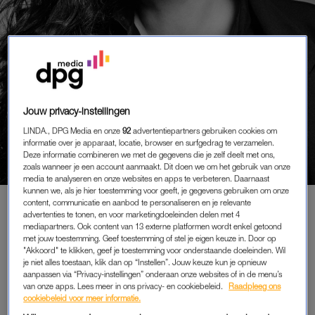
Jouw privacy-instellingen
COLUMN
CABARETIER KATINKA
LINDA., DPG Media en onze
92
advertentiepartners gebruiken cookies om
informatie over je apparaat, locatie, browser en surfgedrag te verzamelen.
POLDERMAN: ‘NIETS IS WAT
Deze informatie combineren we met de gegevens die je zelf deelt met ons,
HET LIJKT’
zoals wanneer je een account aanmaakt. Dit doen we om het gebruik van onze
media te analyseren en onze websites en apps te verbeteren. Daarnaast
kunnen we, als je hier toestemming voor geeft, je gegevens gebruiken om onze
content, communicatie en aanbod te personaliseren en je relevante
advertenties te tonen, en voor marketingdoeleinden delen met 4
PREMIUM
mediapartners. Ook content van 13 externe platformen wordt enkel getoond
met jouw toestemming. Geef toestemming of stel je eigen keuze in. Door op
LEES VERDER MET
"Akkoord" te klikken, geef je toestemming voor onderstaande doeleinden. Wil
je niet alles toestaan, klik dan op “Instellen”. Jouw keuze kun je opnieuw
PREMIUM
aanpassen via “Privacy-instellingen” onderaan onze websites of in de menu’s
van onze apps. Lees meer in ons privacy- en cookiebeleid.
Raadpleeg ons
cookiebeleid voor meer informatie.