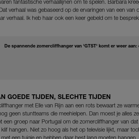
r waren fantastische verhaallijnen om te spelen. Barbara kr
at verhaal was gebaseerd op de ervaringen van een van d
ar verhaal. Ik heb haar ook een keer gebeld om te besprek
De spannende zomercliffhanger van 'GTST' komt er weer aan: 
N GOEDE TIJDEN, SLECHTE TIJDEN
e cliffhanger met Elle van Rijn aan een rots bewaart ze warm
og geen stuntteams die meehielpen. Dan moest je alles zel
 een groep naar Portugal om de zomercliffhanger van dat j
if hangen. Niet zo hoog als het op televisie lijkt, maar toc
 met een tuigje en hebben daar best lang moeten hangen. 