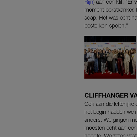
Rijn
) aan een klif. “E
moment borstkanker. D
soap. Het was echt ha
beste kon spelen.”
CLIFFHANGER VA
Ook aan die letterlijk
het begin hadden we n
anders. We gingen met
moesten echt aan een kl
hoogte. We zaten vast