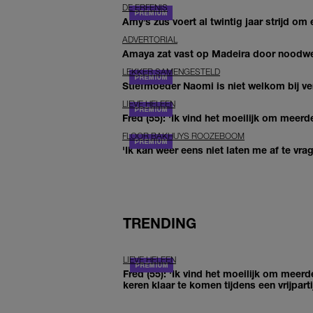
DE ERFENIS
Amy’s zus voert al twintig jaar strijd om 
ADVERTORIAL
Amaya zat vast op Madeira door noodwee
LEKKER SAMENGESTELD
Stiefmoeder Naomi is niet welkom bij ver
LIEVE HELEEN
Fred (55): 'Ik vind het moeilijk om meerde
FLOOR BAKHUYS ROOZEBOOM
'Ik kan weer eens niet laten me af te vr
TRENDING
LIEVE HELEEN
Fred (55): 'Ik vind het moeilijk om meerd
keren klaar te komen tijdens een vrijparti