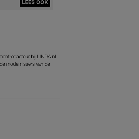
LEES OOK
nmentredacteur bij LINDA.nl
ot de modemissers van de