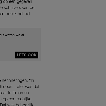
eeg op een gegeven
e schrijvers van de
en hoe ik het het
dit weten we al
LEES OOK
e herinneringen. “In
f doen. Later was dat
aar te filmen en
h op een redelijke
Dat was behoorlijk