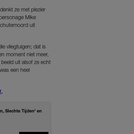
denkt ze met plezier
e personage Mike
achutemoord uit
e vliegtuigen; dat is
en moment niet meer,
eeld uit alsof ze echt
 was een heel
f
.
, Slechte Tijden' en