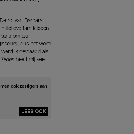
De rol van Barbara
 fictieve familieleden
 kans om als
gisseurs, dus het werd
 werd ik gevraagd als
 Tijden
heeft mij veel
emen ook zestigers aan’
LEES OOK