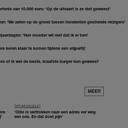
erfenis van 10.000 euro: 'Op de uitvaart is ze niet geweest'
r: 'We zaten op de grond tussen honderden gestrande reizigers'
jaardagen: 'Hun moeder wil niet dat ik er ben'
re keren klaar te komen tijdens een vrijpartij'
agen of ik wel de beste, braafste burger ben geweest'
MEER
TATUM DAGELET
ere
'Ollie is vertrokken naar een adres ver weg
j'
van ons. En dat doet pijn’