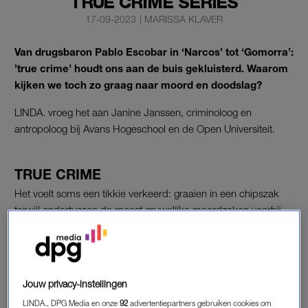
TRUE CRIME SERIES
17-09-2023
|
MARISSA KLAVER
Van drugsbaron
Pablo Escobar in ‘Narcos’ tot ‘Gomorra’:
’true crime’ houdt ons aan de buis gekluisterd. Waarom
kijken we toch zo graag naar moord en doodslag?
LINDA. vroeg het aan Janine Janssen, criminoloog en
antropoloog bij Avans Hogeschool en de Open Universiteit.
TRUE CRIME
Het voelt soms een tikkie verkeerd: graaien in een chipszak
terwijl ondertussen de meest gruwelijke moordzaken voorbij
komen. Maar zelfs Janssen vindt het “heerlijk” om zich aan
true crime te vergapen. “Je kunt veilig een wereld betreden
waar je zelf niet snel terecht komt.” Door series als
The Night
Stalker
kom je in aanraking met gevaarlijke personen, zonder
Jouw privacy-instellingen
zelf risico te lopen. “Thuis in je pyjama, met een kop thee erbij.
LINDA., DPG Media en onze
92
advertentiepartners gebruiken cookies om