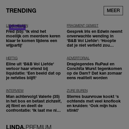
TRENDING
MEER
LIEVE HELEEN
FRAGMENT GEMIST
Fred (55): 'Ik vind het
Gesprek Iris en Edwin neemt
moeilijk om meerdere keren
onverwachte wending in
klaar te komen tijdens een
'B&B Vol Liefde': 'Hoopte
vrijpartij'
dat je niet verliefd zou
worden'
HEFTIG
ADVERTORIAL
Eline uit 'B&B Vol Liefde'
Draglegendes RuPaul en
verloor haar vriend bij
Conchita Wurst tegenkomen
liquidatie: 'Een beeld dat op
op de Dam? Dat kan zomaar
je netvlies blijft'
eens realiteit worden
INTERVIEW
ZURE BUREN
Man achtervolgt Valerie (35)
Sterres buurvrouw kookt 's
in het bos en betast zichzelf,
ochtends met veel knoflook
zij filmt en deelt de
en kruiden: 'Ook mijn huis
confrontatie: 'Ik laat me niet
stinkt'
tegenhouden'
LINDA.
PREMIUM