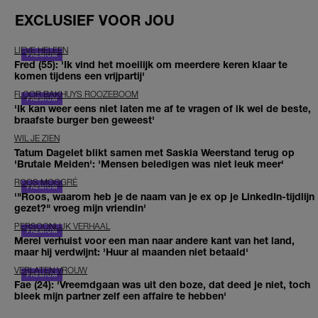
EXCLUSIEF VOOR JOU
LIEVE HELEEN
Fred (55): 'Ik vind het moeilijk om meerdere keren klaar te
komen tijdens een vrijpartij'
FLOOR BAKHUYS ROOZEBOOM
'Ik kan weer eens niet laten me af te vragen of ik wel de beste,
braafste burger ben geweest'
WIL JE ZIEN
Tatum Dagelet blikt samen met Saskia Weerstand terug op
'Brutale Meiden': 'Mensen beledigen was niet leuk meer'
ROOS MOGGRÉ
'"Roos, waarom heb je de naam van je ex op je LinkedIn-tijdlijn
gezet?" vroeg mijn vriendin'
PERSOONLIJK VERHAAL
Merel verhuist voor een man naar andere kant van het land,
maar hij verdwijnt: 'Huur al maanden niet betaald'
VERLATEN VROUW
Fae (24): 'Vreemdgaan was uit den boze, dat deed je niet, toch
bleek mijn partner zelf een affaire te hebben'