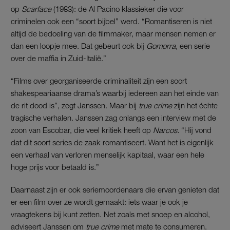
op
Scarface
(1983): de Al Pacino klassieker die voor
criminelen ook een “soort bijbel” werd. “Romantiseren is niet
altijd de bedoeling van de filmmaker, maar mensen nemen er
dan een loopje mee. Dat gebeurt ook bij
Gomorra,
een serie
over de maffia in Zuid-Italië.”
“Films over georganiseerde criminaliteit zijn een soort
shakespeariaanse drama’s waarbij iedereen aan het einde van
de rit dood is”, zegt Janssen. Maar bij
true crime
zijn het échte
tragische verhalen. Janssen zag onlangs een interview met de
zoon van Escobar, die veel kritiek heeft op
Narcos.
“Hij vond
dat dit soort series de zaak romantiseert. Want het is eigenlijk
een verhaal van verloren menselijk kapitaal, waar een hele
hoge prijs voor betaald is.”
Daarnaast zijn er ook seriemoordenaars die ervan genieten dat
er een film over ze wordt gemaakt: iets waar je ook je
vraagtekens bij kunt zetten. Net zoals met snoep en alcohol,
adviseert Janssen om
true crime
met mate te consumeren.