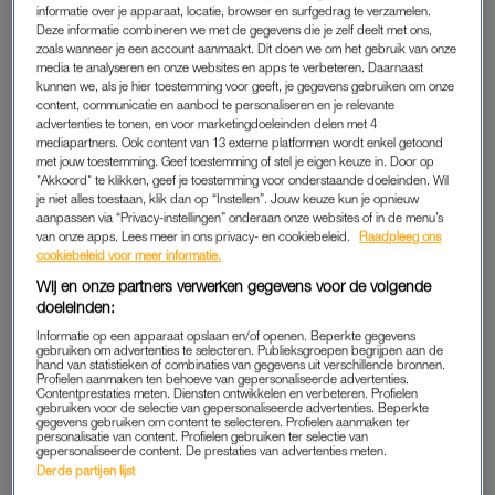
Je bent even heel dichtbij, maar je hebt er verder niets mee te
informatie over je apparaat, locatie, browser en surfgedrag te verzamelen.
maken.”
Deze informatie combineren we met de gegevens die je zelf deelt met ons,
zoals wanneer je een account aanmaakt. Dit doen we om het gebruik van onze
media te analyseren en onze websites en apps te verbeteren. Daarnaast
Volgens Janssen zijn
true crime
series een soort
kunnen we, als je hier toestemming voor geeft, je gegevens gebruiken om onze
waargebeurde moderne sprookjes; niet van de zoetsappige,
content, communicatie en aanbod te personaliseren en je relevante
advertenties te tonen, en voor marketingdoeleinden delen met 4
maar van de gruwelijke soort. “Het zijn betekenisvolle verhalen
mediapartners. Ook content van 13 externe platformen wordt enkel getoond
van goed en kwaad, zoals mensen die elkaar altijd al
met jouw toestemming. Geef toestemming of stel je eigen keuze in. Door op
vertellen.” Daar zit meestal een waarschuwing in verborgen,
"Akkoord" te klikken, geef je toestemming voor onderstaande doeleinden. Wil
je niet alles toestaan, klik dan op “Instellen”. Jouw keuze kun je opnieuw
zegt ze. “Van: zo moet je het vooral niet doen, want dan zal het
aanpassen via “Privacy-instellingen” onderaan onze websites of in de menu’s
niet goed met je aflopen. Of pas op: dit zijn enge mensen. Dat
van onze apps. Lees meer in ons privacy- en cookiebeleid.
Raadpleeg ons
cookiebeleid voor meer informatie.
maakt het extra spannend.”
Wij en onze partners verwerken gegevens voor de volgende
doeleinden:
Van Richard Ramirez uit
The Night Stalker
tot de
Zodiac Killer
,
er zijn heel wat documentaires en films gewijd aan
Informatie op een apparaat opslaan en/of openen. Beperkte gegevens
gebruiken om advertenties te selecteren. Publieksgroepen begrijpen aan de
seriemoordenaars. “Wat fascineert, is dat het zo extreem is”,
hand van statistieken of combinaties van gegevens uit verschillende bronnen.
Profielen aanmaken ten behoeve van gepersonaliseerde advertenties.
zegt Janssen. “Het is geen uit de hand gelopen vechtpartij –
Contentprestaties meten. Diensten ontwikkelen en verbeteren. Profielen
gebruiken voor de selectie van gepersonaliseerde advertenties. Beperkte
het gaat om iemand die moedwillig meerdere keren gruwelijk
gegevens gebruiken om content te selecteren. Profielen aanmaken ter
personalisatie van content. Profielen gebruiken ter selectie van
over de schreef gaat. Dat is heel eng, maar het maakt ook
gepersonaliseerde content. De prestaties van advertenties meten.
nieuwsgierig. Want wie doet dat?”
Derde partijen lijst