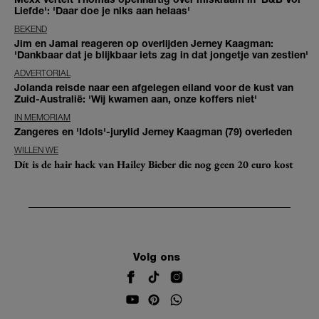
Liefde': 'Daar doe je niks aan helaas'
BEKEND
Jim en Jamai reageren op overlijden Jerney Kaagman:
'Dankbaar dat je blijkbaar iets zag in dat jongetje van zestien'
ADVERTORIAL
Jolanda reisde naar een afgelegen eiland voor de kust van
Zuid-Australië: 'Wij kwamen aan, onze koffers niet'
IN MEMORIAM
Zangeres en 'Idols'-jurylid Jerney Kaagman (79) overleden
WILLEN WE
Dít is de hair hack van Hailey Bieber die nog geen 20 euro kost
Volg ons