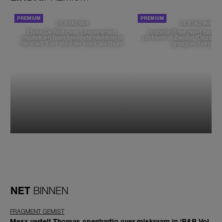
DE STAD VAN
DE STAD VAN
Elske DeWall over Leeuwarden,
Isabelle Boer deelt haar f
muziek en haar favoriete plekken in
plekken in Zwolle: 'Deze pl
de stad: 'Een stad die voelt als thuis'
graag verborgen'
NET
BINNEN
FRAGMENT GEMIST
Mexx vertelt Thomas openhartig over miskraam in 'B&B Vol