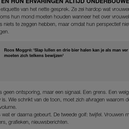
EN HUN ERVARINGEN ALTIJD ONDERBOUWE
tiquette van het nette gesprek. Ze zei hardop wat vrouw
oms hun mond moeten houden wanneer het over vrouwelijk
s niets te zeggen hebben, maar omdat hun perspectief niet
agen.
Roos Moggré: 'Slap lullen en drie bier halen kan je als man v
moeten zich telkens bewijzen'
 is geen ontsporing, maar een signaal. Een grens. Een wei
uw is. Wie schrikt van de toon, moet zich afvragen waarom 
 volume.
s wat er daarna gebeurt. De tweede golf: twijfel. Vrouwen
ers, grafieken, nieuwsberichten.