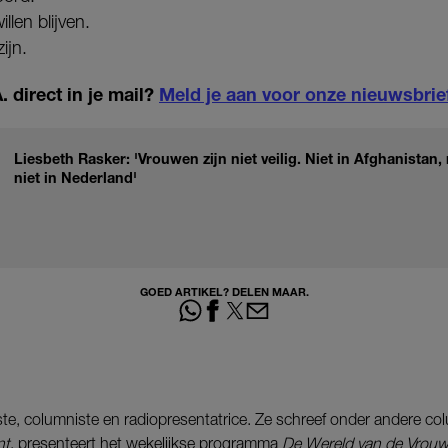
llen blijven.
ijn.
 direct in je mail?
Meld je aan voor onze nieuwsbrie
Liesbeth Rasker: 'Vrouwen zijn niet veilig. Niet in Afghanistan,
niet in Nederland'
GOED ARTIKEL? DELEN MAAR.
te, columniste en radiopresentatrice.
Ze schreef onder andere co
nt
, presenteert het wekelijkse programma
De Wereld van de Vrou