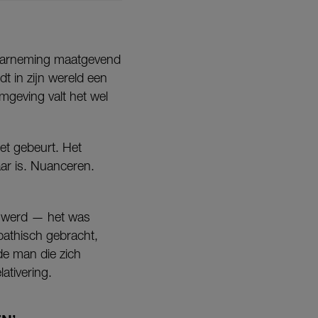
 waarneming maatgevend
rdt in zijn wereld een
omgeving valt het wel
iet gebeurt. Het
aar is. Nuanceren.
os werd — het was
pathisch gebracht,
de man die zich
ativering.