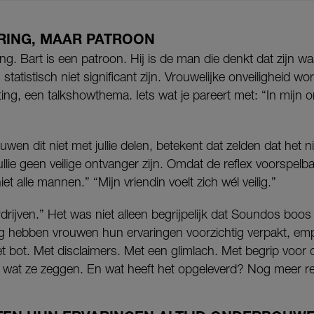
RING, MAAR PATROON
ing. Bart is een patroon. Hij is de man die denkt dat zijn
an statistisch niet significant zijn. Vrouwelijke onveiligheid wo
oting, een talkshowthema. Iets wat je pareert met: “In mijn 
wen dit niet met jullie delen, betekent dat zelden dat het n
ullie geen veilige ontvanger zijn. Omdat de reflex voorspelb
t alle mannen.” “Mijn vriendin voelt zich wél veilig.”
drijven.” Het was niet alleen begrijpelijk dat Soundos bo
ng hebben vrouwen hun ervaringen voorzichtig verpakt, em
 bot. Met disclaimers. Met een glimlach. Met begrip voor 
j wat ze zeggen. En wat heeft het opgeleverd? Nog meer rel