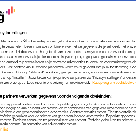
cy-instellingen
 Media en onze
92
advertentiepartners gebruiken cookies om informatie over je apparaat, lo
g te verzamelen. Deze informatie combineren we met de gegevens die je zelf deelt met ons, z
aanmaakt. Dit doen we om het gebruik van onze media te analyseren en onze websites en a
Daarnaast kunnen we, als je hier toestemming voor geeft, je gegevens gebruiken om onze con
 en aanbod te personaliseren en je relevante advertenties te tonen, en voor marketingdoele
ers. Ook content van 13 externe platformen wordt enkel getoond met jouw toestemming. Ge
gen keuze in. Door op "Akkoord" te klikken, geef je toestemming voor onderstaande doeleinden. 
k dan op “Instellen”. Jouw keuze kun je opnieuw aanpassen via “Privacy-instellingen” ondera
u’s van onze apps. Lees meer in ons privacy- en cookiebeleid.
Raadpleeg ons cookiebeleid 
CULTUUR & MEDIA
|
INTERNATIONALE VROUWENDAG
NDAN: 'IK BEN BOOS DA
e partners verwerken gegevens voor de volgende doeleinden:
ET LEVEN WORDEN GERUK
p een apparaat opslaan en/of openen. Beperkte gegevens gebruiken om advertenties te sele
pen begrijpen aan de hand van statistieken of combinaties van gegevens uit verschillende br
 behoeve van gepersonaliseerde advertenties. Contentprestaties meten. Diensten ontwikkel
DIE ZEGGEN VAN HEN TE
Profielen gebruiken voor de selectie van gepersonaliseerde advertenties. Beperkte gegeven
lecteren. Profielen aanmaken ter personalisatie van content. Profielen gebruiken ter selectie 
eerde content. De prestaties van advertenties meten.
08-03-2026
|
YESIM CANDAN
 lijst