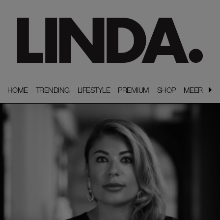
HOME
HOME
TRENDING
TRENDING
LIFESTYLE
LIFESTYLE
PREMIUM
PREMIUM
SHOP
SHOP
MEER
MEER