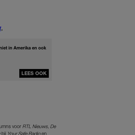
f
.
 niet in Amerika en ook
LEES OOK
lumns voor
RTL Nieuws, De
w
bij
Your Safe Radio
en