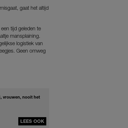
misgaat, gaat het altijd
en tijd geleden te
altje mansplaining.
lijkse logistiek van
 steegjes. Geen omweg
, vrouwen, nooit het
LEES OOK