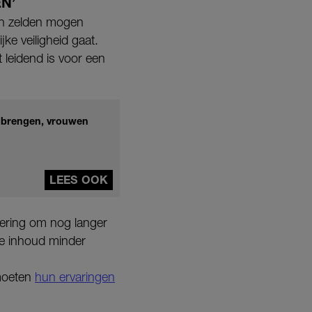
N’
en zelden mogen
e veiligheid gaat.
 leidend is voor een
er brengen, vrouwen
LEES OOK
gering om nog langer
de inhoud minder
 moeten
hun ervaringen