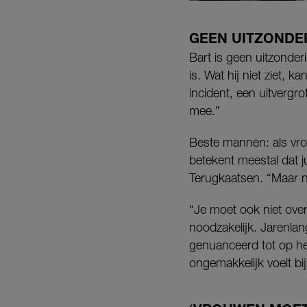
GEEN UITZONDE
Bart is geen uitzonder
is. Wat hij niet ziet, k
incident, een uitvergr
mee.”
Beste mannen: als vrou
betekent meestal dat j
Terugkaatsen. “Maar nie
“Je moet ook niet over
noodzakelijk. Jarenla
genuanceerd tot op het
ongemakkelijk voelt bi