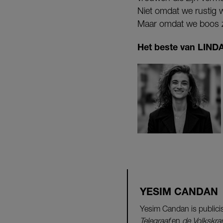
Niet omdat we rustig wi
Maar omdat we boos z
Het beste van LINDA.
YESIM CANDAN
Yesim Candan is publicis
Telegraaf
en
de Volkskra