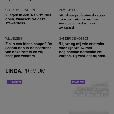
GOED OM TE WETEN
ADVERTORIAL
Word een professional yapper:
Vliegen in een T-shirt? Niet
zó wordt nieuwe mensen
doen, waarschuwt deze
ontmoeten veel minder
stewardess
awkward
WIL JE ZIEN
SANDER DE HOSSON
Zin in een frisse coupe? De
'Hij vroeg mij wie er straks
Scandi bob is dé haartrend
voor zijn vrouw met
van deze zomer en wij
beginnende dementie zou
snappen waarom
zorgen. Hij wist dat hij haar
zou moeten loslaten'
LINDA.
PREMIUM
ACHTERGROND
DE STAD VAN
Elske DeWall over Leeu
muziek en haar favoriete p
de stad: 'Een stad die voelt 