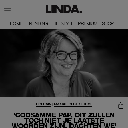
HOME
HOME
TRENDING
TRENDING
LIFESTYLE
LIFESTYLE
PREMIUM
PREMIUM
SHOP
SHOP
COLUMN
|
MAAIKE OLDE OLTHOF
'GODSAMME PAP, DIT ZULLEN
TOCH NIET JE LAATSTE
WOORDEN ZIJN, DACHTEN WE'