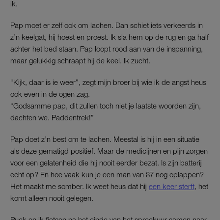
ik.
Pap moet er zelf ook om lachen. Dan schiet iets verkeerds in
z’n keelgat, hij hoest en proest. Ik sla hem op de rug en ga half
achter het bed staan. Pap loopt rood aan van de inspanning,
maar gelukkig schraapt hij de keel. Ik zucht.
“Kijk, daar is ie weer”, zegt mijn broer bij wie ik de angst heus
ook even in de ogen zag.
“Godsamme pap, dit zullen toch niet je laatste woorden zijn,
dachten we. Paddentrek!”
Pap doet z’n best om te lachen. Meestal is hij in een situatie
als deze gematigd positief. Maar de medicijnen en pijn zorgen
voor een gelatenheid die hij nooit eerder bezat. Is zijn batterij
echt op? En hoe vaak kun je een man van 87 nog oplappen?
Het maakt me somber. Ik weet heus dat hij
een keer sterft
, het
komt alleen nooit gelegen.
Puck en ik fietsen na het einde van het spreekuur samen naar