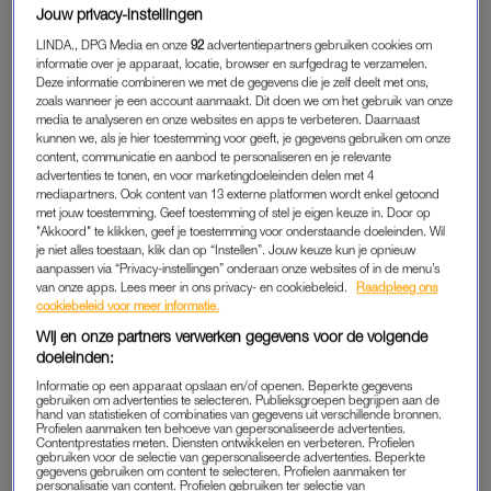
Jouw privacy-instellingen
LINDA., DPG Media en onze
92
advertentiepartners gebruiken cookies om
LEES OOK
informatie over je apparaat, locatie, browser en surfgedrag te verzamelen.
Deze informatie combineren we met de gegevens die je zelf deelt met ons,
zoals wanneer je een account aanmaakt. Dit doen we om het gebruik van onze
Tijdens
de opname
klaagt hij nergens over. Als ik hem
media te analyseren en onze websites en apps te verbeteren. Daarnaast
vandaag bezoek, ligt hij in foetushouding met zijn mond open
kunnen we, als je hier toestemming voor geeft, je gegevens gebruiken om onze
content, communicatie en aanbod te personaliseren en je relevante
te slapen. Die aanblik geeft mij de aandrang keihard te janken,
advertenties te tonen, en voor marketingdoeleinden delen met 4
maar daar heeft nu niemand iets aan. Dochter Puck is mee en
mediapartners. Ook content van 13 externe platformen wordt enkel getoond
met jouw toestemming. Geef toestemming of stel je eigen keuze in. Door op
de aanwezigheid van m’n broer zorgt dat ik in no time weer in
"Akkoord" te klikken, geef je toestemming voor onderstaande doeleinden. Wil
oude familiepatronen zit. Het maakt blijkbaar niet uit of je 12 of
je niet alles toestaan, klik dan op “Instellen”. Jouw keuze kun je opnieuw
aanpassen via “Privacy-instellingen” onderaan onze websites of in de menu’s
50 jaar oud bent, je blijft altijd iemands zus en dochter.
van onze apps. Lees meer in ons privacy- en cookiebeleid.
Raadpleeg ons
cookiebeleid voor meer informatie.
De stem van pap is zachter dan normaal. Telkens als hij iets
Wij en onze partners verwerken gegevens voor de volgende
zegt moet ik vooroverbuigen en mijn oor bij zijn mond houden.
doeleinden:
Ik ga lekker bij hem op de zijkant van de matras zitten.
Informatie op een apparaat opslaan en/of openen. Beperkte gegevens
gebruiken om advertenties te selecteren. Publieksgroepen begrijpen aan de
hand van statistieken of combinaties van gegevens uit verschillende bronnen.
Pap heeft nergens zin in, zelfs niet in een kruiswoord of
Profielen aanmaken ten behoeve van gepersonaliseerde advertenties.
Contentprestaties meten. Diensten ontwikkelen en verbeteren. Profielen
sudoku.
gebruiken voor de selectie van gepersonaliseerde advertenties. Beperkte
“Ik ben uitgepuzzeld”, zegt hij lijdzaam op fluistertoon.
gegevens gebruiken om content te selecteren. Profielen aanmaken ter
personalisatie van content. Profielen gebruiken ter selectie van