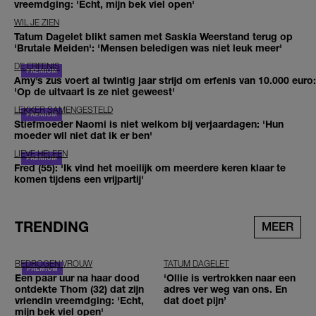
vreemdging: 'Echt, mijn bek viel open'
WIL JE ZIEN
Tatum Dagelet blikt samen met Saskia Weerstand terug op
'Brutale Meiden': 'Mensen beledigen was niet leuk meer'
DE ERFENIS
Amy’s zus voert al twintig jaar strijd om erfenis van 10.000 euro:
'Op de uitvaart is ze niet geweest'
LEKKER SAMENGESTELD
Stiefmoeder Naomi is niet welkom bij verjaardagen: 'Hun
moeder wil niet dat ik er ben'
LIEVE HELEEN
Fred (55): 'Ik vind het moeilijk om meerdere keren klaar te
komen tijdens een vrijpartij'
TRENDING
MEER
BEDROGEN VROUW
TATUM DAGELET
Een paar uur na haar dood
'Ollie is vertrokken naar een
ontdekte Thom (32) dat zijn
adres ver weg van ons. En
vriendin vreemdging: 'Echt,
dat doet pijn’
mijn bek viel open'