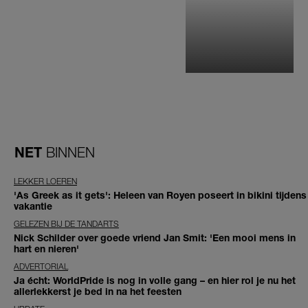
NET
BINNEN
LEKKER LOEREN
'As Greek as it gets': Heleen van Royen poseert in bikini tijdens
vakantie
GELEZEN BIJ DE TANDARTS
Nick Schilder over goede vriend Jan Smit: 'Een mooi mens in
hart en nieren'
ADVERTORIAL
Ja écht: WorldPride is nog in volle gang – en hier rol je nu het
allerlekkerst je bed in na het feesten