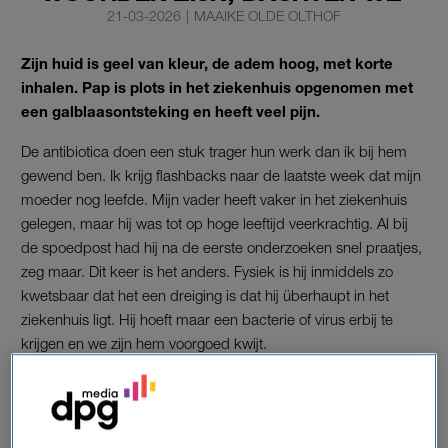
21-03-2026
|
MAAIKE OLDE OLTHOF
Zijn huid is geel van kleur, de adem hoog, met korte
inhalen. Pap is plots in het ziekenhuis opgenomen met
een galblaasontsteking en heeft veel pijn.
De antibiotica doen een stuk trager hun werk dan ik bij hem
gewend ben. Ik krijg flashbacks naar de laatste week dat mijn
moeder nog leefde. Mijn vader heeft vaker in het ziekenhuis
gelegen, maar hij was tot op hoge leeftijd veerkrachtig. Al bij
de spoedpost had hij na de eerste onderzoeken snel praatjes,
zeg maar. Dit keer is het anders. Fysiek is hij inmiddels zo
kwetsbaar dat het een dreiging is dat hij überhaupt in het
ziekenhuis ligt. Hij hoeft maar een bacterie of virus erbij te
krijgen en we zijn hem voorgoed kwijt.
'Dit is precies waarom ik het
moeilijk vind iemand om hulp
te vragen'