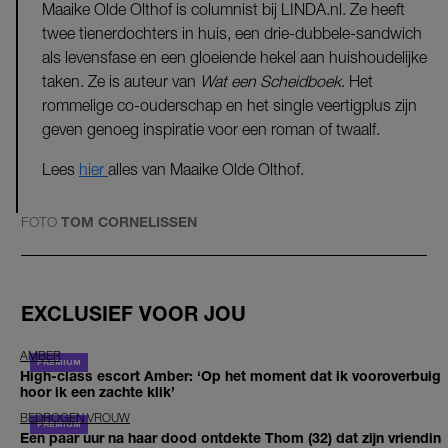
Maaike Olde Olthof is columnist bij LINDA.nl. Ze heeft
twee tienerdochters in huis, een drie-dubbele-sandwich
als levensfase en een gloeiende hekel aan huishoudelijke
taken. Ze is auteur van
Wat een Scheidboek
. Het
rommelige co-ouderschap en het single veertigplus zijn
geven genoeg inspiratie voor een roman of twaalf.
Lees
hier
alles van Maaike Olde Olthof.
FOTO
TOM CORNELISSEN
EXCLUSIEF VOOR JOU
AMBER
High-class escort Amber: ‘Op het moment dat ik vooroverbuig
hoor ik een zachte klik’
BEDROGEN VROUW
Een paar uur na haar dood ontdekte Thom (32) dat zijn vriendin