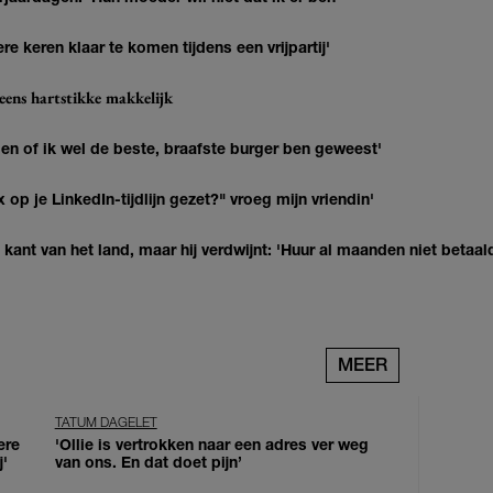
re keren klaar te komen tijdens een vrijpartij'
eens hartstikke makkelijk
agen of ik wel de beste, braafste burger ben geweest'
op je LinkedIn-tijdlijn gezet?" vroeg mijn vriendin'
kant van het land, maar hij verdwijnt: 'Huur al maanden niet betaal
MEER
TATUM DAGELET
ere
'Ollie is vertrokken naar een adres ver weg
j'
van ons. En dat doet pijn’