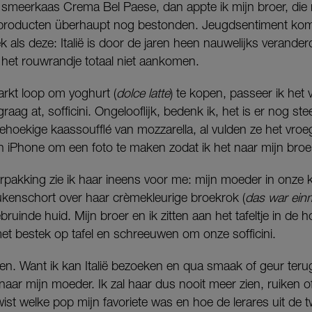
de smeerkaas Crema Bel Paese, dan appte ik mijn broer, di
die producten überhaupt nog bestonden. Jeugdsentiment kom
 als deze: Italië is door de jaren heen nauwelijks veranderd.
k het rouwrandje totaal niet aankomen.
arkt loop om yoghurt (
dolce latte
) te kopen, passeer ik het 
graag at, sofficini. Ongelooflijk, bedenk ik, het is er nog st
riehoekige kaassoufflé van mozzarella, al vulden ze het vr
jn iPhone om een foto te maken zodat ik het naar mijn broe
rpakking zie ik haar ineens voor me: mijn moeder in onze 
ukenschort over haar crèmekleurige broekrok (
das war einm
ruinde huid. Mijn broer en ik zitten aan het tafeltje in de
 bestek op tafel en schreeuwen om onze sofficini.
en. Want ik kan Italië bezoeken en qua smaak of geur teru
naar mijn moeder. Ik zal haar dus nooit meer zien, ruiken o
ist welke pop mijn favoriete was en hoe de lerares uit de 