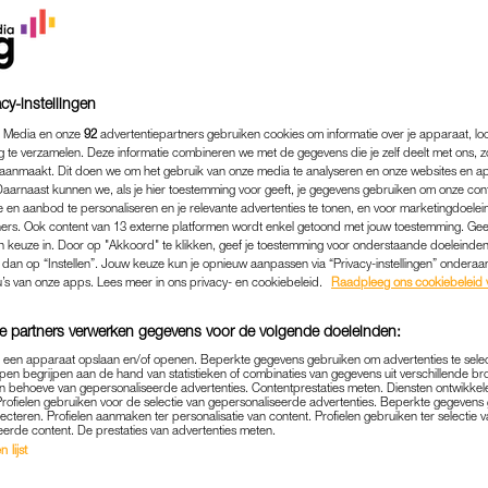
cy-instellingen
 Media en onze
92
advertentiepartners gebruiken cookies om informatie over je apparaat, lo
g te verzamelen. Deze informatie combineren we met de gegevens die je zelf deelt met ons, z
aanmaakt. Dit doen we om het gebruik van onze media te analyseren en onze websites en a
Daarnaast kunnen we, als je hier toestemming voor geeft, je gegevens gebruiken om onze con
 en aanbod te personaliseren en je relevante advertenties te tonen, en voor marketingdoele
ers. Ook content van 13 externe platformen wordt enkel getoond met jouw toestemming. Ge
gen keuze in. Door op "Akkoord" te klikken, geef je toestemming voor onderstaande doeleinden. 
k dan op “Instellen”. Jouw keuze kun je opnieuw aanpassen via “Privacy-instellingen” ondera
u’s van onze apps. Lees meer in ons privacy- en cookiebeleid.
Raadpleeg ons cookiebeleid 
COLUMN
|
MAAIKE OLDE OLTHOF
e partners verwerken gegevens voor de volgende doeleinden:
OUW MET EEN MOKERSLA
p een apparaat opslaan en/of openen. Beperkte gegevens gebruiken om advertenties te sele
TA IK HUILEND VOOR HET I
pen begrijpen aan de hand van statistieken of combinaties van gegevens uit verschillende br
 behoeve van gepersonaliseerde advertenties. Contentprestaties meten. Diensten ontwikkel
Profielen gebruiken voor de selectie van gepersonaliseerde advertenties. Beperkte gegeven
VRIESVAK'
lecteren. Profielen aanmaken ter personalisatie van content. Profielen gebruiken ter selectie 
eerde content. De prestaties van advertenties meten.
03-06-2023
|
MAAIKE OLDE OLTHOF
 lijst