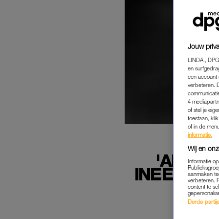
Jouw priva
LINDA., DPG
en surfgedra
een account 
verbeteren. 
communicatie
4 mediapartn
of stel je ei
toestaan, kli
of in de men
informatie.
Wij en onz
'ALS R
Informatie o
INEENS S
Publieksgroe
aanmaken ten
verbeteren. 
content te se
gepersonalis
Derde partijen