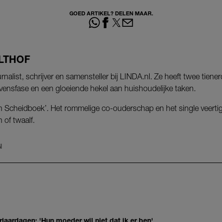
GOED ARTIKEL? DELEN MAAR.
LTHOF
rnalist, schrijver en samensteller bij LINDA.nl. Ze heeft twee tiener
vensfase en een gloeiende hekel aan huishoudelijke taken.
en Scheidboek’. Het rommelige co-ouderschap en het single veerti
 of twaalf.
N
jaardagen: 'Hun moeder wil niet dat ik er ben'