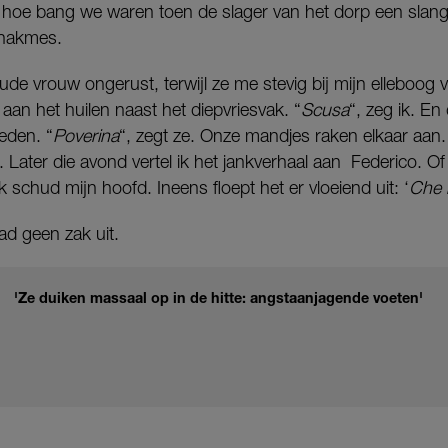
es hoe bang we waren toen de slager van het dorp een slang
hakmes.
ude vrouw ongerust, terwijl ze me stevig bij mijn elleboog 
, aan het huilen naast het diepvriesvak. “
Scusa
“, zeg ik. En 
eden. “
Poverina
“, zegt ze. Onze mandjes raken elkaar aan
lië. Later die avond vertel ik het jankverhaal aan Federico. 
 Ik schud mijn hoofd. Ineens floept het er vloeiend uit: ‘
Che 
d geen zak uit.
'Ze duiken massaal op in de hitte: angstaanjagende voeten'