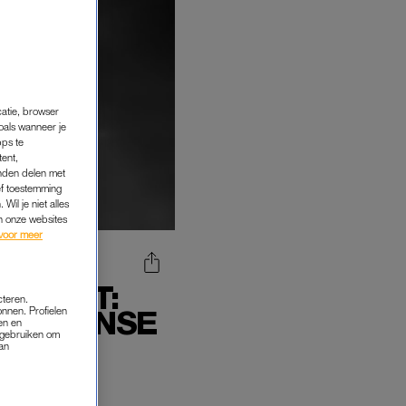
catie, browser
oals wanneer je
pps te
tent,
inden delen met
ef toestemming
Wil je niet alles
an onze websites
voor meer
G KOMT:
cteren.
TALIAANSE
onnen. Profielen
en en
s gebruiken om
van