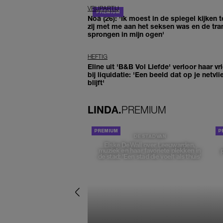
VRIJPARTIJ
Noa (26): 'Ik moest in de spiegel kijken t
zij met me aan het seksen was en de tra
sprongen in mijn ogen'
HEFTIG
Eline uit 'B&B Vol Liefde' verloor haar vr
bij liquidatie: 'Een beeld dat op je netvli
blijft'
LINDA.
PREMIUM
DE STAD VAN
Elske DeWall over Leeuwarden,
muziek en haar favoriete plekken in
de stad: 'Een stad die voelt als thuis'