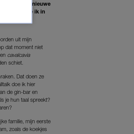
ingen en een nieuwe
nsjaar woonde ik in
me, dat in
oorden uit mijn
k op dat moment niet
 en
cavalcavia
den schiet.
nraken. Dat doen ze
ltalk doe ik hier
van de gin-bar en
s je hun taal spreekt?
aren?
ke familie, mijn eerste
wam, zoals de koekjes