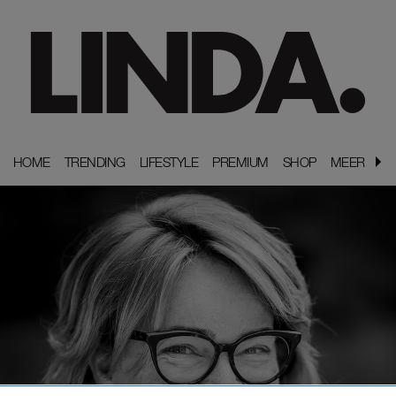
HOME
HOME
TRENDING
TRENDING
LIFESTYLE
LIFESTYLE
PREMIUM
PREMIUM
SHOP
SHOP
MEER
MEER