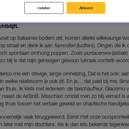
lm ruilde ik om voor Milaan (iets met nul verwacht
Instellen
Akkoord
l weken naar uit. Van mijn vijfde tot mijn achtste leve
e Apennijnen. Sinds dat moment opent Italië iets in 
tblijft.
 voet op Italiaanse bodem zet, komen allerlei willekeurige w
 op straat en denk ik aan
fiammiferi
(lucifers). Dingen die i
 toch spontaan omhoog poppen. Zoals
portacenere
(asbak)
el zo blij is dat mijn geheugen gewoon lukraak confetti-woor
derico me een stevige, lange omhelzing. Dat is het ook: aa
 in welke relatievorm je ook zit. En ja… dat past bij me. Smal
dan thuis. Ik klets met iedereen: de taxichauffeur, Giacomo 
 naast de AirBnB. Misschien omdat men zo blij verrast is al
eg thuis tussen het verbale geweld en chaotische handgeb
 onnoemelijk vaak teruggekeerd. Eerst met onze oorspronkelij
en later met mijn dochters. Als ik dan iets bekends tegenk