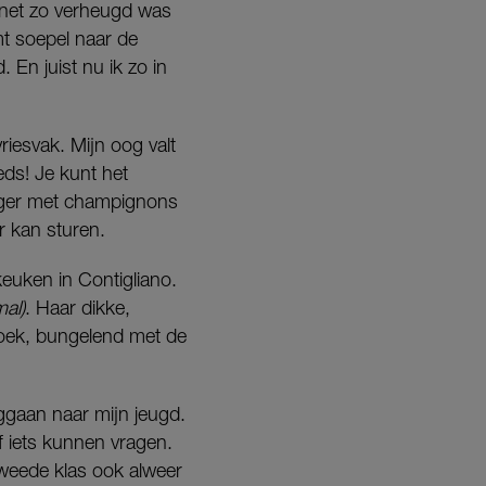
e net zo verheugd was
t soepel naar de
 En juist nu ik zo in
vriesvak. Mijn oog valt
eeds! Je kunt het
oeger met champignons
r kan sturen.
keuken in Contigliano.
al)
. Haar dikke,
 hoek, bungelend met de
ggaan naar mijn jeugd.
f iets kunnen vragen.
tweede klas ook alweer