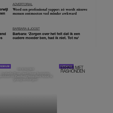
ADVERTORIAL
Word een professional yapper: zó wordt nieuwe
erwijl
mensen ontmoeten veel minder awkward
nen
BARBARA & JOOST
iend
Barbara: 'Zorgen over het feit dat ik een
es
oudere moeder ben, had ik niet. Tot nu'
EXPATS MET
STOM!
DE STAD VAN
RASHONDEN
Isabelle Boer deelt haar favoriete
plekken in Zwolle: 'Deze plek houd ik
graag verborgen'