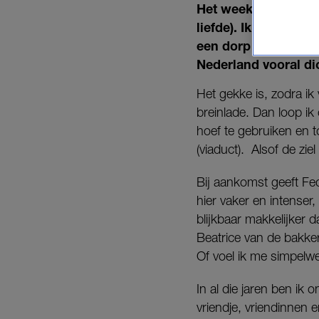
Het weekend Stockho
liefde). Ik keek er a
een dorp midden in d
Nederland vooral dich
Het gekke is, zodra ik
breinlade. Dan loop ik
hoef te gebruiken en
(viaduct). Alsof de zi
Bij aankomst geeft Fe
hier vaker en intenser,
blijkbaar makkelijker 
Beatrice van de bakker
Of voel ik me simpelw
In al die jaren ben ik
vriendje, vriendinnen 