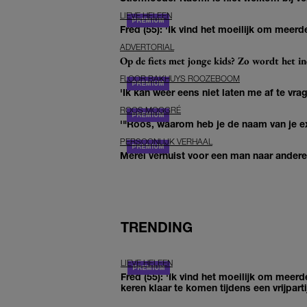
LIEVE HELEEN
Fred (55): 'Ik vind het moeilijk om meerde
ADVERTORIAL
Op de fiets met jonge kids? Zo wordt het in
FLOOR BAKHUYS ROOZEBOOM
'Ik kan weer eens niet laten me af te vr
ROOS MOGGRÉ
'"Roos, waarom heb je de naam van je ex 
PERSOONLIJK VERHAAL
Merel verhuist voor een man naar andere 
TRENDING
LIEVE HELEEN
Fred (55): 'Ik vind het moeilijk om meerd
keren klaar te komen tijdens een vrijparti