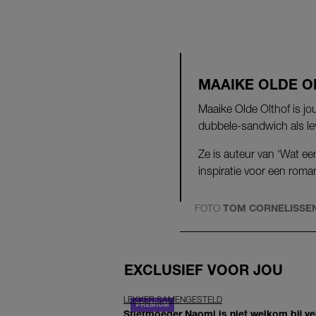
MAAIKE OLDE O
Maaike Olde Olthof is jou
dubbele-sandwich als le
Ze is auteur van ‘Wat e
inspiratie voor een roman
FOTO
TOM CORNELISSE
EXCLUSIEF VOOR JOU
LEKKER SAMENGESTELD
Stiefmoeder Naomi is niet welkom bij ver