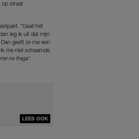
 op straat
vastpakt. “Gaat het
dan leg ik uit dat mijn
. Dan geeft ze me een
Of ik me niet schaamde,
me ne frega’.
LEES OOK