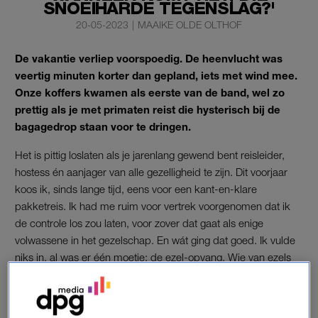
SNOEIHARDE TEGENSLAG?'
20-05-2023
|
MAAIKE OLDE OLTHOF
De vakantie verliep voorspoedig. De heenvlucht was
veertig minuten korter dan gepland, iets met wind mee.
Onze koffers kwamen als eerste van de band, wel zo
prettig als je met primaten reist die hysterisch bij de
bagagedrop staan voor te dringen.
Het is pittig loslaten als je jarenlang gewend bent reisleider,
hostess én aanjager van alle gezelligheid te zijn. Dit voorjaar
koos ik, sinds lange tijd, eens voor een kant-en-klare
pakketreis. Ik had me ruim voor vertrek voorgenomen dat ik
de controle los zou laten, voor zover dat gaat als enige
volwassene in het gezelschap. En wát ging dat goed. Ik vulde
niks in, al was er één moetje: de ezel-opvang. Wie van ezels
houdt, is in Griekenland op de juiste plek.
De transferbus zat tjokvol, want het was meivakantie. Maar we