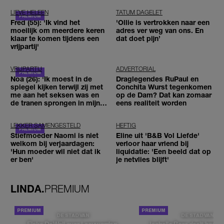
LIEVE HELEEN
TATUM DAGELET
Fred (55): 'Ik vind het
'Ollie is vertrokken naar een
moeilijk om meerdere keren
adres ver weg van ons. En
klaar te komen tijdens een
dat doet pijn’
vrijpartij'
VRIJPARTIJ
ADVERTORIAL
Noa (26): 'Ik moest in de
Draglegendes RuPaul en
spiegel kijken terwijl zij met
Conchita Wurst tegenkomen
me aan het seksen was en
op de Dam? Dat kan zomaar
de tranen sprongen in mijn
eens realiteit worden
ogen'
LEKKER SAMENGESTELD
HEFTIG
Stiefmoeder Naomi is niet
Eline uit 'B&B Vol Liefde'
welkom bij verjaardagen:
verloor haar vriend bij
'Hun moeder wil niet dat ik
liquidatie: 'Een beeld dat op
er ben'
je netvlies blijft'
LINDA.
PREMIUM
DE STAD VAN
DE STAD VAN