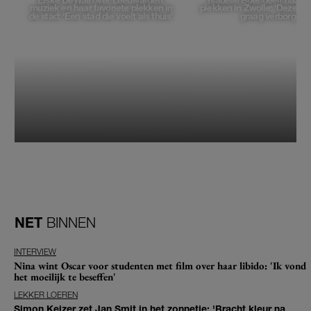
Elske DeWall over Leeuwarden,
Isabelle Boer deelt haar f
muziek en haar favoriete plekken in
plekken in Zwolle: 'Deze pl
de stad: 'Een stad die voelt als thuis'
graag verborgen'
NET
BINNEN
INTERVIEW
Nina wint Oscar voor studenten met film over haar libido: 'Ik vond
het moeilijk te beseffen'
LEKKER LOEREN
Simon Keizer zet Jan Smit in het zonnetje: 'Bracht kleur na