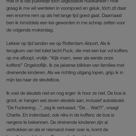
mat of is dat pukkeltje toch uitgezaaide huidkanker? Hoe
graag ik me wil wentelen in voorspoed en geluk, tóch zit daar
een enorme rem op als het lange tijd goed gaat. Daarnaast
ben ik inmiddels een kei geworden in me schrap zetten voor
de volgende mokerslag.
Lekker op tijd landen we op Rotterdam Airport. Als ik
terugkom van het toilet lacht Puck,
die met een kar vol koffers
op me afloopt, vrolijk: “Kijk mam, weer als eerste onze
koffers!” Ongelooflijk. Ik zie jaloerse blikken van families met
dreinende kinderen. Als we richting uitgang lopen, grijp ik in
mijn tas naar de sleutelbos.
Ik voel de sleutels niet en nog erger: ik hoor ze niet. De bos is
groot, er hangen wel zeven sleutels aan, inclusief autosleutel.
“De Fuckening…”, zeg ik verbaasd. “De… Wat?!”, vraagt
Charlie. En inderdaad, ook niks in de koffers: de bos is
nergens te bekennen. De dreinende kinderen zijn al
vertrokken en als er niemand meer over is, komt de