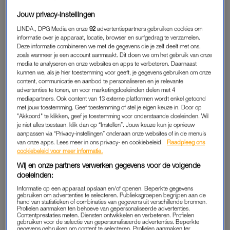
werden al als tweede setje afgezet bij het
Jouw privacy-instellingen
appartementencomplex. “Wat ging de reis makkelijk!”, zei
Puck verrast bij aankomst. Hoe het onderkomen is, is altijd
LINDA., DPG Media en onze
92
advertentiepartners gebruiken cookies om
informatie over je apparaat, locatie, browser en surfgedrag te verzamelen.
maar afwachten. Op de foto’s zag het er wat kneuterig uit,
Deze informatie combineren we met de gegevens die je zelf deelt met ons,
maar in real life was het moderner en schoner dan verwacht.
zoals wanneer je een account aanmaakt. Dit doen we om het gebruik van onze
media te analyseren en onze websites en apps te verbeteren. Daarnaast
kunnen we, als je hier toestemming voor geeft, je gegevens gebruiken om onze
De Griekse familie die het complex runde bleek er een uit
content, communicatie en aanbod te personaliseren en je relevante
duizenden. Ontbijten met lokale honing en zelfgemaakte
advertenties te tonen, en voor marketingdoeleinden delen met 4
mediapartners. Ook content van 13 externe platformen wordt enkel getoond
yoghurt, en een gezellig praatje in de lobby. Zonder TUI-logo,
met jouw toestemming. Geef toestemming of stel je eigen keuze in. Door op
maar mét Griekse tongval. De knappe oudste zoon die
"Akkoord" te klikken, geef je toestemming voor onderstaande doeleinden. Wil
lachend een Aperol Spritz (à 6 euro) voor je maakt, wat wilde
je niet alles toestaan, klik dan op “Instellen”. Jouw keuze kun je opnieuw
aanpassen via “Privacy-instellingen” onderaan onze websites of in de menu’s
ik eigenlijk nog meer?
van onze apps. Lees meer in ons privacy- en cookiebeleid.
Raadpleeg ons
cookiebeleid voor meer informatie.
Na een week slenteren, zon op je huid, ezels verzorgen, lezen
Wij en onze partners verwerken gegevens voor de volgende
en potjes pesten waren we klaar voor de terugreis. Fysiek dan,
doeleinden:
mentaal was het lastig afscheid nemen van raki en Nikos, de
Informatie op een apparaat opslaan en/of openen. Beperkte gegevens
gebruiken om advertenties te selecteren. Publieksgroepen begrijpen aan de
servicegerichte stamhouder. Als alleenstaande ouder denk je
hand van statistieken of combinaties van gegevens uit verschillende bronnen.
altijd aan alles, dus ook op vakantie gaat die knop niet uit. Drie
Profielen aanmaken ten behoeve van gepersonaliseerde advertenties.
Contentprestaties meten. Diensten ontwikkelen en verbeteren. Profielen
keer rondlopen (opladers mee?) voordat je afsluit en uitcheckt.
gebruiken voor de selectie van gepersonaliseerde advertenties. Beperkte
gegevens gebruiken om content te selecteren. Profielen aanmaken ter