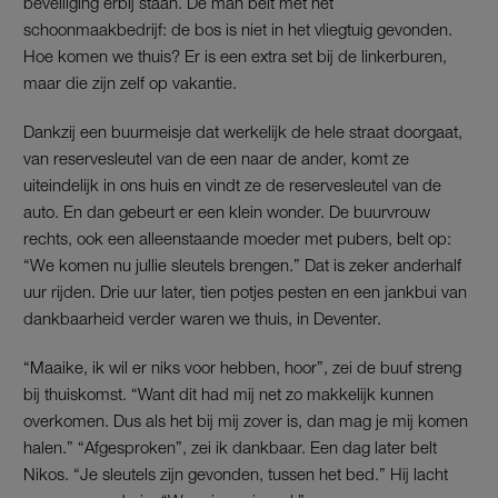
beveiliging erbij staan. De man belt met het
schoonmaakbedrijf: de bos is niet in het vliegtuig gevonden.
Hoe komen we thuis? Er is een extra set bij de linkerburen,
maar die zijn zelf op vakantie.
Dankzij een buurmeisje dat werkelijk de hele straat doorgaat,
van reservesleutel van de een naar de ander, komt ze
uiteindelijk in ons huis en vindt ze de reservesleutel van de
auto. En dan gebeurt er een klein wonder. De buurvrouw
rechts, ook een alleenstaande moeder met pubers, belt op:
“We komen nu jullie sleutels brengen.” Dat is zeker anderhalf
uur rijden. Drie uur later, tien potjes pesten en een jankbui van
dankbaarheid verder waren we thuis, in Deventer.
“Maaike, ik wil er niks voor hebben, hoor”, zei de buuf streng
bij thuiskomst. “Want dit had mij net zo makkelijk kunnen
overkomen. Dus als het bij mij zover is, dan mag je mij komen
halen.” “Afgesproken”, zei ik dankbaar. Een dag later belt
Nikos. “Je sleutels zijn gevonden, tussen het bed.” Hij lacht