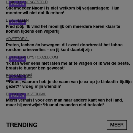
LEKKER SAMENGESTELD
Stiefmoeder Naomi is niet welkom bij verjaardagen: 'Hun
moeder wil niet dat ik er ben'
LIEVE HELEEN
Fred (55): 'Ik vind het moeilijk om meerdere keren klaar te
komen tijdens een vrijpartij'
ADVERTORIAL
Praten, lachen én bewegen: dit event doorbreekt het taboe
rondom urineverlies – en jij kunt daarbij zijn
FLOOR BAKHUYS ROOZEBOOM
'Ik kan weer eens niet laten me af te vragen of ik wel de beste,
braafste burger ben geweest'
ROOS MOGGRÉ
'"Roos, waarom heb je de naam van je ex op je LinkedIn-tijdlijn
gezet?" vroeg mijn vriendin'
PERSOONLIJK VERHAAL
Merel verhuist voor een man naar andere kant van het land,
maar hij verdwijnt: 'Huur al maanden niet betaald'
TRENDING
MEER