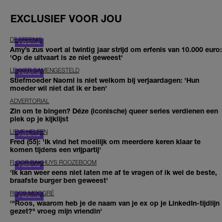
EXCLUSIEF VOOR JOU
DE ERFENIS
Amy’s zus voert al twintig jaar strijd om erfenis van 10.000 euro:
'Op de uitvaart is ze niet geweest'
LEKKER SAMENGESTELD
Stiefmoeder Naomi is niet welkom bij verjaardagen: 'Hun
moeder wil niet dat ik er ben'
ADVERTORIAL
Zin om te bingen? Déze (iconische) queer series verdienen een
plek op je kijklijst
LIEVE HELEEN
Fred (55): 'Ik vind het moeilijk om meerdere keren klaar te
komen tijdens een vrijpartij'
FLOOR BAKHUYS ROOZEBOOM
'Ik kan weer eens niet laten me af te vragen of ik wel de beste,
braafste burger ben geweest'
ROOS MOGGRÉ
'"Roos, waarom heb je de naam van je ex op je LinkedIn-tijdlijn
gezet?" vroeg mijn vriendin'