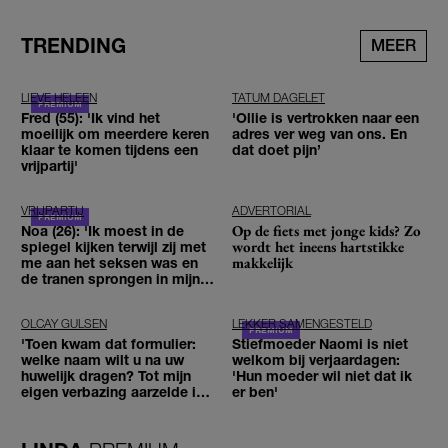
TRENDING
MEER
LIEVE HELEEN
TATUM DAGELET
Fred (55): 'Ik vind het
'Ollie is vertrokken naar een
moeilijk om meerdere keren
adres ver weg van ons. En
klaar te komen tijdens een
dat doet pijn’
vrijpartij'
VRIJPARTIJ
ADVERTORIAL
Op de fiets met jonge kids? Zo
Noa (26): 'Ik moest in de
wordt het ineens hartstikke
spiegel kijken terwijl zij met
makkelijk
me aan het seksen was en
de tranen sprongen in mijn
ogen'
OLCAY GULSEN
LEKKER SAMENGESTELD
'Toen kwam dat formulier:
Stiefmoeder Naomi is niet
welke naam wilt u na uw
welkom bij verjaardagen:
huwelijk dragen? Tot mijn
'Hun moeder wil niet dat ik
eigen verbazing aarzelde ik
er ben'
geen moment'