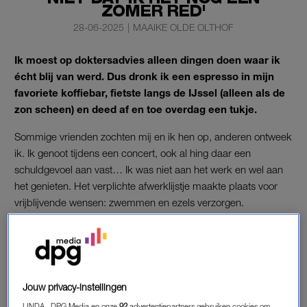
ZOMER RED'
28-06-2025
|
MAAIKE OLDE OLTHOF
Ik moest op doktersadvies alleen dingen doen waar ik
écht blij van werd. Dus dronk ik een espresso in mijn
favoriete koffiebar, fietste langs de IJssel (alleen als de
zon scheen) en deed af en toe overdag een tukje.
Sommige vrienden zochten mij en ik hen op, anderen ontweek
ik. Ik genoot tijdens een concert, ook al hing daar een
schuldgevoel aan vast… Ik was niet aan het werk en wel aan
het genieten. Het verplichte afwerklijstje maakte plaats voor
vrijblijvende wensen: zwemmen en ezels verzorgen.
Vakantiestress: ‘Dankzij de
opgefokte vader zijn ze al
murw geslagen voordat de reis
begint’
Jouw privacy-instellingen
LEES OOK
LINDA., DPG Media en onze
92
advertentiepartners gebruiken cookies om