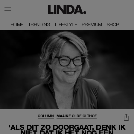
HOME
HOME
TRENDING
TRENDING
LIFESTYLE
LIFESTYLE
PREMIUM
PREMIUM
SHOP
SHOP
COLUMN
|
MAAIKE OLDE OLTHOF
'ALS DIT ZO DOORGAAT, DENK IK
NIET DAT IK HET NOG EEN