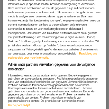
informatie over je apparaat, locatie, browser en surfgedrag te verzamelen.
Deze informatie combineren we met de gegevens die je zelf deelt met ons,
zoals wanneer je een account aanmaakt. Dit doen we om het gebruik van onze
Vandaag had ik een
cheat day
in mijn blijheidsdieet omdat ik
media te analyseren en onze websites en apps te verbeteren. Daarnaast
met pap mee moest naar de schoenwinkel. Niet per se een
kunnen we, als je hier toestemming voor geeft, je gegevens gebruiken om onze
activiteit waar ik monter van word, bedacht ik toen ik er
content, communicatie en aanbod te personaliseren en je relevante
advertenties te tonen, en voor marketingdoeleinden delen met 4
naartoe reed. Ten eerste heb ik helemaal niets met voeten, laat
mediapartners. Ook content van 13 externe platformen wordt enkel getoond
staan die van mijn 86-jarige vader. Ten tweede, en begrijp me
met jouw toestemming. Geef toestemming of stel je eigen keuze in. Door op
"Akkoord" te klikken, geef je toestemming voor onderstaande doeleinden. Wil
niet verkeerd, ik houd ontzettend veel van die man, in mijn
je niet alles toestaan, klik dan op “Instellen”. Jouw keuze kun je opnieuw
vaders aanwezigheid kruip ik automatisch in de rol van
aanpassen via “Privacy-instellingen” onderaan onze websites of in de menu’s
van onze apps. Lees meer in ons privacy- en cookiebeleid.
Raadpleeg ons
helpende dochter, een positie die niet lekker aansluit op mijn
cookiebeleid voor meer informatie.
huidige toestand.
Wij en onze partners verwerken gegevens voor de volgende
doeleinden:
Als ik het terrein oprijd staat hij me al bij de uitgang van de flat
Informatie op een apparaat opslaan en/of openen. Beperkte gegevens
op te wachten, hij leunt verder voorover dan de laatste keer
gebruiken om advertenties te selecteren. Publieksgroepen begrijpen aan de
hand van statistieken of combinaties van gegevens uit verschillende bronnen.
dat we elkaar zagen. Rechtop staan is al tijden geen optie
Profielen aanmaken ten behoeve van gepersonaliseerde advertenties.
meer, maar de zwaartekracht lijkt het van de fysiotherapie te
Contentprestaties meten. Diensten ontwikkelen en verbeteren. Profielen
gebruiken voor de selectie van gepersonaliseerde advertenties. Beperkte
winnen. Op het shirt zitten knoeivlekken, zijn huid is grauw,
gegevens gebruiken om content te selecteren. Profielen aanmaken ter
personalisatie van content. Profielen gebruiken ter selectie van
tegen het grijze aan.
gepersonaliseerde content. De prestaties van advertenties meten.
Derde partijen lijst