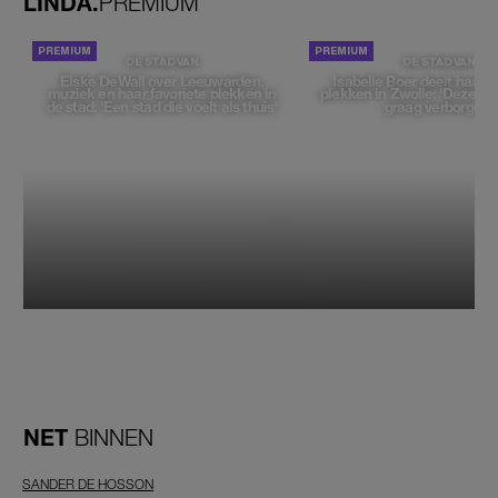
LINDA.
PREMIUM
DE STAD VAN
DE STAD VAN
Elske DeWall over Leeuwarden,
Isabelle Boer deelt haar f
muziek en haar favoriete plekken in
plekken in Zwolle: 'Deze pl
de stad: 'Een stad die voelt als thuis'
graag verborgen'
NET
BINNEN
SANDER DE HOSSON