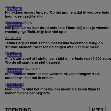
AMBER
High-class escort Amber: ‘Op het moment dat ik vooroverbuig
hoor ik een zachte klik’
BEDROGEN VROUW
Een paar uur na haar dood ontdekte Thom (32) dat zijn vriendin
vreemdging: 'Echt, mijn bek viel open'
WIL JE ZIEN
Tatum Dagelet blikt samen met Saskia Weerstand terug op
'Brutale Meiden': 'Mensen beledigen was niet leuk meer'
DE ERFENIS
Amy’s zus voert al twintig jaar strijd om erfenis van 10.000 euro:
'Op de uitvaart is ze niet geweest'
LEKKER SAMENGESTELD
Stiefmoeder Naomi is niet welkom bij verjaardagen: 'Hun
moeder wil niet dat ik er ben'
LIEVE HELEEN
Fred (55): 'Ik vind het moeilijk om meerdere keren klaar te
komen tijdens een vrijpartij'
TRENDING
MEER