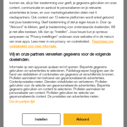
kunnen we, als je hier toestemming voor geeft, je gegevens gebruiken om onze
Bij de start van de race in de categorie van mijn jongste
content, communicatie en aanbod te personaliseren en je relevante
dochter stonden veertien gespannen kindjes klaar om zich in
advertenties te tonen, en voor marketingdoeleinden delen met 4
mediapartners. Ook content van 13 externe platformen wordt enkel getoond
het zweet te trappen. Niet dat ze niet al doorweekt waren,
met jouw toestemming. Geef toestemming of stel je eigen keuze in. Door op
want het was 30 graden en er was nergens een streepje
"Akkoord" te klikken, geef je toestemming voor onderstaande doeleinden. Wil
je niet alles toestaan, klik dan op “Instellen”. Jouw keuze kun je opnieuw
schaduw te bekennen.
aanpassen via “Privacy-instellingen” onderaan onze websites of in de menu’s
van onze apps. Lees meer in ons privacy- en cookiebeleid.
Raadpleeg ons
Met rode konen op de wangen wachtten ze op het startschot.
cookiebeleid voor meer informatie.
Zoals dat gaat bij kleine kinderen die fietsen, was het een
Wij en onze partners verwerken gegevens voor de volgende
gewiebel van jewelste toen ze eenmaal mochten beginnen. De
doeleinden:
eerste meters kenden dan ook een paar valpartijtjes. Toen de
Informatie op een apparaat opslaan en/of openen. Beperkte gegevens
gebruiken om advertenties te selecteren. Publieksgroepen begrijpen aan de
meeste renners een beetje vaart hadden gemaakt gingen ze
hand van statistieken of combinaties van gegevens uit verschillende bronnen.
Profielen aanmaken ten behoeve van gepersonaliseerde advertenties.
redelijk rechtdoor.
Contentprestaties meten. Diensten ontwikkelen en verbeteren. Profielen
gebruiken voor de selectie van gepersonaliseerde advertenties. Beperkte
gegevens gebruiken om content te selecteren. Profielen aanmaken ter
Een jongetje, wiens vader langs de kant stond te schreeuwen
personalisatie van content. Profielen gebruiken ter selectie van
gepersonaliseerde content. De prestaties van advertenties meten.
en schelden alsof hij aan een race om de gele trui bezig was,
Derde partijen lijst
reed tijdens een inhaalpoging tegen mijn dochter aan. Maar zij
hield zich, wonder boven wonder en zij het net aan, staande.
Het jongetje zelf had minder geluk en viel plat op zijn gezicht
Instellen
Akkoord
op de grond. Precies op het stukje waar hij weinig had aan de