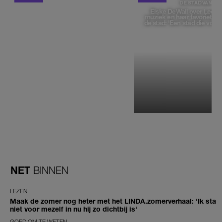
DE STAD VAN
Elske DeWall over Leeu
muziek en haar favoriete p
de stad: 'Een stad die voelt 
NET
BINNEN
LEZEN
Maak de zomer nog heter met het LINDA.zomerverhaal: 'Ik sta
niet voor mezelf in nu hij zo dichtbij is'
GOED OM TE WETEN