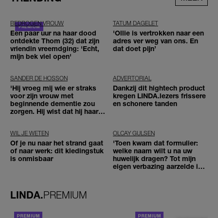
BEDROGEN VROUW
TATUM DAGELET
Een paar uur na haar dood
'Ollie is vertrokken naar een
ontdekte Thom (32) dat zijn
adres ver weg van ons. En
vriendin vreemdging: 'Echt,
dat doet pijn’
mijn bek viel open'
SANDER DE HOSSON
ADVERTORIAL
'Hij vroeg mij wie er straks
Dankzij dit hightech product
voor zijn vrouw met
kregen LINDA.lezers frissere
beginnende dementie zou
en schonere tanden
zorgen. Hij wist dat hij haar
zou moeten loslaten'
WIL JE WETEN
OLCAY GULSEN
Of je nu naar het strand gaat
'Toen kwam dat formulier:
of naar werk: dit kledingstuk
welke naam wilt u na uw
is onmisbaar
huwelijk dragen? Tot mijn
eigen verbazing aarzelde ik
geen moment'
LINDA.
PREMIUM
ACHTERGROND