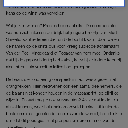
verplichte helm. De boze vader was nu nog bozer, want zijn
kans op de winst was verkeken.
Wat je kon winnen? Precies helemaal niks. De commentator
waande zich intussen duidelijk het jongere broertje van Mart
Smeets, want iedereen die rond de bocht kwam, daar waren
de namen op de shirts dus voor, kreeg subiet de achternaam
Van der Poel, Vingegaard of Pogacar van hem mee. Ondanks
dat hij de grap wel dertig herhaalde, keek hij er iedere keer bij
alsof hij net iets vreselijks lolligs had geroepen.
De baan, die rond een grote speeltuin liep, was afgezet met
dranghekken. Hier verdwenen ook een aantal deelnemers, die
de balans niet konden houden in de massasprint, op pijnlijke
wijze in. En wat mag je ook verwachten? Als ze dat in de tour
al niet kunnen, waar het deelnemersveld bestaat uit louter de
beste en meest geoefende renners van de wereld, hoe denk je
dan dat dit goed gaat met groepen kinderen die net van de
zijwieltjes af zijn?