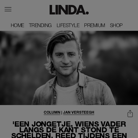
HOME
HOME
TRENDING
TRENDING
LIFESTYLE
LIFESTYLE
PREMIUM
PREMIUM
SHOP
SHOP
COLUMN
|
JAN VERSTEEGH
'EEN JONGETJE, WIENS VADER
LANGS DE KANT STOND TE
SCHELDEN, REED TIJDENS EEN