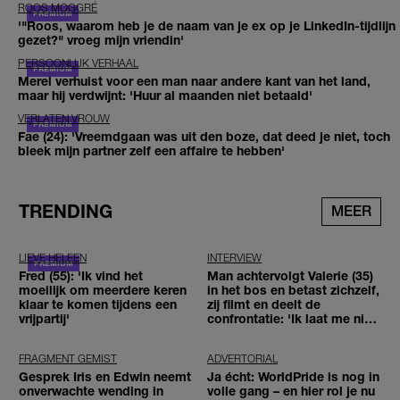
ROOS MOGGRÉ
'"Roos, waarom heb je de naam van je ex op je LinkedIn-tijdlijn
gezet?" vroeg mijn vriendin'
PERSOONLIJK VERHAAL
Merel verhuist voor een man naar andere kant van het land,
maar hij verdwijnt: 'Huur al maanden niet betaald'
VERLATEN VROUW
Fae (24): 'Vreemdgaan was uit den boze, dat deed je niet, toch
bleek mijn partner zelf een affaire te hebben'
TRENDING
MEER
LIEVE HELEEN
INTERVIEW
Fred (55): 'Ik vind het
Man achtervolgt Valerie (35)
moeilijk om meerdere keren
in het bos en betast zichzelf,
klaar te komen tijdens een
zij filmt en deelt de
vrijpartij'
confrontatie: 'Ik laat me niet
tegenhouden'
FRAGMENT GEMIST
ADVERTORIAL
Gesprek Iris en Edwin neemt
Ja écht: WorldPride is nog in
onverwachte wending in
volle gang – en hier rol je nu