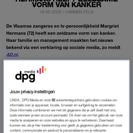
VORM VAN KANKER
19-05-2026
|
CARMEN FELIX
De Vlaamse zangeres en tv-persoonlijkheid Margriet
Hermans (72) heeft een zeldzame vorm van kanker.
Haar familie en management maakten het nieuws
bekend via een verklaring op sociale media, zo meldt
AD.nl
.
Het gaat om een
neuro-endocrien carcinoom
, een agressieve
en snelgroeiende vorm van kanker die zelden voorkomt.
Hermans stopt per direct met optreden en alle andere
Jouw privacy-instellingen
publieke activiteiten.
LINDA., DPG Media en onze
92
advertentiepartners gebruiken cookies om
informatie over je apparaat, locatie, browser en surfgedrag te verzamelen.
Tekst gaat verder onder de Instagrampost.
Deze informatie combineren we met de gegevens die je zelf deelt met ons,
zoals wanneer je een account aanmaakt. Dit doen we om het gebruik van onze
media te analyseren en onze websites en apps te verbeteren. Daarnaast
kunnen we, als je hier toestemming voor geeft, je gegevens gebruiken om onze
content, communicatie en aanbod te personaliseren en je relevante