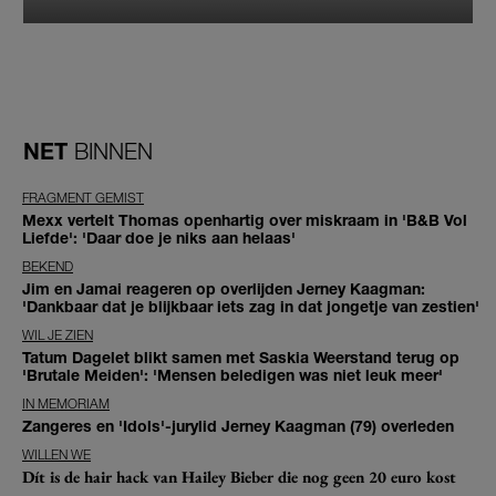
NET
BINNEN
FRAGMENT GEMIST
Mexx vertelt Thomas openhartig over miskraam in 'B&B Vol
Liefde': 'Daar doe je niks aan helaas'
BEKEND
Jim en Jamai reageren op overlijden Jerney Kaagman:
'Dankbaar dat je blijkbaar iets zag in dat jongetje van zestien'
WIL JE ZIEN
Tatum Dagelet blikt samen met Saskia Weerstand terug op
'Brutale Meiden': 'Mensen beledigen was niet leuk meer'
IN MEMORIAM
Zangeres en 'Idols'-jurylid Jerney Kaagman (79) overleden
WILLEN WE
Dít is de hair hack van Hailey Bieber die nog geen 20 euro kost