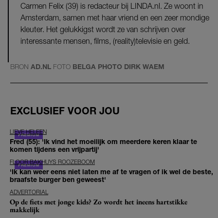
Carmen Felix (39) is redacteur bij LINDA.nl. Ze woont in
Amsterdam, samen met haar vriend en een zeer mondige
kleuter. Het gelukkigst wordt ze van schrijven over
interessante mensen, films, (reality)televisie en geld.
BRON
AD.NL
FOTO
BELGA PHOTO DIRK WAEM
EXCLUSIEF VOOR JOU
LIEVE HELEEN
Fred (55): 'Ik vind het moeilijk om meerdere keren klaar te
komen tijdens een vrijpartij'
FLOOR BAKHUYS ROOZEBOOM
'Ik kan weer eens niet laten me af te vragen of ik wel de beste,
braafste burger ben geweest'
ADVERTORIAL
Op de fiets met jonge kids? Zo wordt het ineens hartstikke
makkelijk