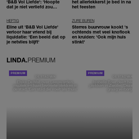
'B&B Vol Liefde': 'Hoopte
het allerlekkerst je bed in na
dat je niet verliefd zou
het feesten
worden'
HEFTIG
ZURE BUREN
Eline uit 'B&B Vol Liefde'
Sterres buurvrouw kookt 's
verloor haar vriend bij
ochtends met veel knoflook
liquidatie: 'Een beeld dat op
en kruiden: 'Ook mijn huis
je netvlies blijft'
stinkt'
LINDA.
PREMIUM
DE STAD VAN
DE STAD VAN
Elske DeWall over Leeuwarden,
Isabelle Boer deelt haar f
muziek en haar favoriete plekken in
plekken in Zwolle: 'Deze pl
de stad: 'Een stad die voelt als thuis'
graag verborgen'