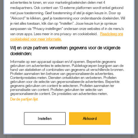
advertenties te tonen, en voor marketingdoeleinden delen met 4
mediapartners. Ook content van 13 externe platformen wordt enkel getoond
met jouw toestemming. Geef toestemming of stel je eigen keuze in. Door op
"Akkoord" te klikken, geef je toestemming voor onderstaande doeleinden. Wil
je niet alles toestaan, klik dan op “Instellen”. Jouw keuze kun je opnieuw
aanpassen via “Privacy-instellingen” onderaan onze websites of in de menu’s
van onze apps. Lees meer in ons privacy- en cookiebeleid.
Raadpleeg ons
cookiebeleid voor meer informatie.
Wij en onze partners verwerken gegevens voor de volgende
doeleinden:
Informatie op een apparaat opslaan en/of openen. Beperkte gegevens
gebruiken om advertenties te selecteren. Publieksgroepen begrijpen aan de
hand van statistieken of combinaties van gegevens uit verschillende bronnen.
Profielen aanmaken ten behoeve van gepersonaliseerde advertenties.
Contentprestaties meten. Diensten ontwikkelen en verbeteren. Profielen
gebruiken voor de selectie van gepersonaliseerde advertenties. Beperkte
gegevens gebruiken om content te selecteren. Profielen aanmaken ter
Dit bericht op Instagram bekijken
personalisatie van content. Profielen gebruiken ter selectie van
gepersonaliseerde content. De prestaties van advertenties meten.
Derde partijen lijst
Instellen
Akkoord