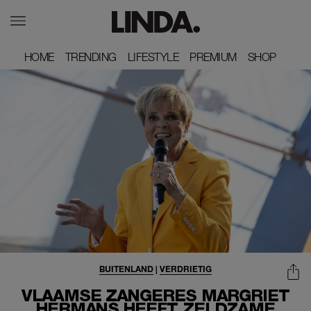
HOME
HOME
TRENDING
TRENDING
LIFESTYLE
LIFESTYLE
PREMIUM
PREMIUM
SHOP
SHOP
BUITENLAND
|
VERDRIETIG
VLAAMSE ZANGERES MARGRIET
HERMANS HEEFT ZELDZAME