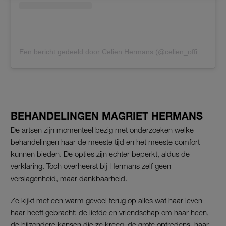
Een bericht gedeeld door Celien Hermans (@celien_official)
BEHANDELINGEN MAGRIET HERMANS
De artsen zijn momenteel bezig met onderzoeken welke
behandelingen haar de meeste tijd en het meeste comfort
kunnen bieden. De opties zijn echter beperkt, aldus de
verklaring. Toch overheerst bij Hermans zelf geen
verslagenheid, maar dankbaarheid.
Ze kijkt met een warm gevoel terug op alles wat haar leven
haar heeft gebracht: de liefde en vriendschap om haar heen,
de bijzondere kansen die ze kreeg, de grote optredens, haar