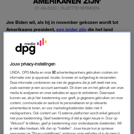
AMERIKANEN ZIJN'
21-08-2020
|
SUZETTE HERMSEN
Joe Biden wil, als hij in november gekozen wordt tot
Amerikaans president,
een leider zijn
die het land
verzoent en de Verenigde Staten uit de duisternis van
tegenstellingen kan halen waarin het nu verkeert.
Biden accepteerde met zijn speech donderdagavond, op de
laatste dag van de Democratische Conventie, officieel de
Jouw privacy-instellingen
nominatie als presidentskandidaat van zijn partij. Hij deed dat
LINDA., DPG Media en onze
92
advertentiepartners gebruiken cookies om
tijdens de afsluitende toespraak van de vierdaagse
informatie over je apparaat, locatie, browser en surfgedrag te verzamelen.
Deze informatie combineren we met de gegevens die je zelf deelt met ons,
bijeenkomst.
zoals wanneer je een account aanmaakt. Dit doen we om het gebruik van onze
media te analyseren en onze websites en apps te verbeteren. Daarnaast
“Ik zal even hard werken voor mensen die niet op me
gaan
kunnen we, als je hier toestemming voor geeft, je gegevens gebruiken om onze
content, communicatie en aanbod te personaliseren en je relevante
stemmen
, als voor Amerikanen die wel op mij stemmen. Ik zal
advertenties te tonen, en voor marketingdoeleinden delen met 4
hoop boven vrees stellen. De pandemie die het land teistert,
mediapartners. Ook content van 13 externe platformen wordt enkel getoond
met jouw toestemming. Geef toestemming of stel je eigen keuze in. Door op
biedt naast problemen ook ongekende mogelijkheden,” aldus
"Akkoord" te klikken, geef je toestemming voor onderstaande doeleinden. Wil
Biden.
je niet alles toestaan, klik dan op “Instellen”. Jouw keuze kun je opnieuw
aanpassen via “Privacy-instellingen” onderaan onze websites of in de menu’s