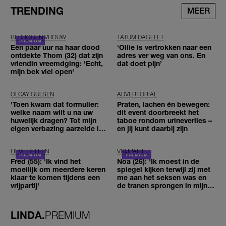
TRENDING
MEER
BEDROGEN VROUW
TATUM DAGELET
Een paar uur na haar dood
'Ollie is vertrokken naar een
ontdekte Thom (32) dat zijn
adres ver weg van ons. En
vriendin vreemdging: 'Echt,
dat doet pijn’
mijn bek viel open'
OLCAY GULSEN
ADVERTORIAL
'Toen kwam dat formulier:
Praten, lachen én bewegen:
welke naam wilt u na uw
dit event doorbreekt het
huwelijk dragen? Tot mijn
taboe rondom urineverlies –
eigen verbazing aarzelde ik
en jij kunt daarbij zijn
geen moment'
LIEVE HELEEN
VRIJPARTIJ
Fred (55): 'Ik vind het
Noa (26): 'Ik moest in de
moeilijk om meerdere keren
spiegel kijken terwijl zij met
klaar te komen tijdens een
me aan het seksen was en
vrijpartij'
de tranen sprongen in mijn
ogen'
LINDA.
PREMIUM