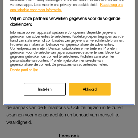
van onze apps. Lees meer in ons privacy- en cookiebeleid.
Raadpleeg ons
Lees ook
cookiebeleid voor meer informatie.
Barack Obama steunt vriend Joe Biden met videoboodschap
Wij en onze partners verwerken gegevens voor de volgende
doeleinden:
TRUMP
Informatie op een apparaat opslaan en/of openen. Beperkte gegevens
gebruiken om advertenties te selecteren. Publieksgroepen begrijpen aan de
hand van statistieken of combinaties van gegevens uit verschillende bronnen.
Zonder zijn naam te noemen haalde Biden ook nog hard uit
Profielen aanmaken ten behoeve van gepersonaliseerde advertenties.
Contentprestaties meten. Diensten ontwikkelen en verbeteren. Profielen
naar president Donald Trump. “Een man die denkt
dat het
gebruiken voor de selectie van gepersonaliseerde advertenties. Beperkte
allemaal om hem draait
. Met hem krijgen we de economie niet
gegevens gebruiken om content te selecteren. Profielen aanmaken ter
personalisatie van content. Profielen gebruiken ter selectie van
terug op de rails of de pandemie onder controle. Hij heeft er
gepersonaliseerde content. De prestaties van advertenties meten.
Derde partijen lijst
geen plan voor, ik wel. Hij is er niet in geslaagd ons te
beschermen, hij heeft compleet gefaald.”
Instellen
Akkoord
De Democraat beloofde een plan voor belastinghervorming,
de versterking van de gezondheidszorg, sociale zekerheid en
de aanpak van de klimaatcrisis. Ook zei hij zich in te zullen
spannen voor mensenrechten en behoud van menselijke
waardigheid.
Lees ook