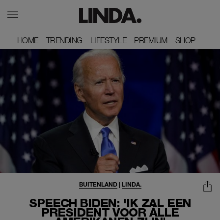
HOME
HOME
TRENDING
TRENDING
LIFESTYLE
LIFESTYLE
PREMIUM
PREMIUM
SHOP
SHOP
BUITENLAND
|
LINDA.
SPEECH BIDEN: 'IK ZAL EEN
PRESIDENT VOOR ÁLLE