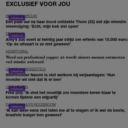
EXCLUSIEF VOOR JOU
BEDROGEN VROUW
Een paar uur na haar dood ontdekte Thom (32) dat zijn vriendin
vreemdging: 'Echt, mijn bek viel open'
DE ERFENIS
Amy’s zus voert al twintig jaar strijd om erfenis van 10.000 euro:
'Op de uitvaart is ze niet geweest'
ADVERTORIAL
Word een professional yapper: zó wordt nieuwe mensen ontmoeten
veel minder awkward
LEKKER SAMENGESTELD
Stiefmoeder Naomi is niet welkom bij verjaardagen: 'Hun
moeder wil niet dat ik er ben'
LIEVE HELEEN
Fred (55): 'Ik vind het moeilijk om meerdere keren klaar te
komen tijdens een vrijpartij'
FLOOR BAKHUYS ROOZEBOOM
'Ik kan weer eens niet laten me af te vragen of ik wel de beste,
braafste burger ben geweest'