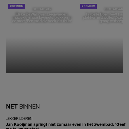
DE STAD VAN
DE STAD VAN
Elske DeWall over Leeuwarden,
Isabelle Boer deelt haar f
muziek en haar favoriete plekken in
plekken in Zwolle: 'Deze pl
de stad: 'Een stad die voelt als thuis'
graag verborgen'
NET
BINNEN
LEKKER LOEREN
Jan Kooijman springt niet zomaar even in het zwembad: 'Geef
me je jurypunten'