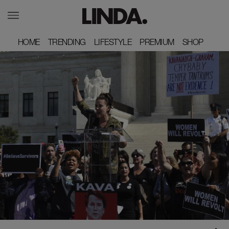
HOME
HOME
TRENDING
TRENDING
LIFESTYLE
LIFESTYLE
PREMIUM
PREMIUM
SHOP
SHOP