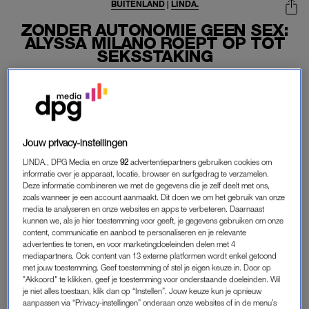
BUITENLAND
|
LINDA.
ZONDER AUTONOMIE GEEN SEX:
ALYSSA MILANO ROEPT OP TOT
SEKSSTAKING
12-05-2019
|
MARISSA KLAVER
Met ‘#SexStrike’ protesteert de Amerikaanse actrice
tegen strengere abortuswetgeving in de staat Georgia.
Jouw privacy-instellingen
Georgia staat op het punt abortus na de zesde week van de
LINDA., DPG Media en onze
92
advertentiepartners gebruiken cookies om
zwangerschap te verbieden.
informatie over je apparaat, locatie, browser en surfgedrag te verzamelen.
Deze informatie combineren we met de gegevens die je zelf deelt met ons,
zoals wanneer je een account aanmaakt. Dit doen we om het gebruik van onze
ABORTUS VERBODEN NA ZES WEKEN
media te analyseren en onze websites en apps te verbeteren. Daarnaast
kunnen we, als je hier toestemming voor geeft, je gegevens gebruiken om onze
De wet leidt tot een hoop commotie in de Verenigde Staten.
content, communicatie en aanbod te personaliseren en je relevante
advertenties te tonen, en voor marketingdoeleinden delen met 4
Artsen kunnen de hartslag van de foetus meestal na ongeveer
mediapartners. Ook content van 13 externe platformen wordt enkel getoond
zes weken meten, benadrukken voorvechters van de wet.
met jouw toestemming. Geef toestemming of stel je eigen keuze in. Door op
Anderen benadrukken dat vrouwen op dat punt vaak nog niet
"Akkoord" te klikken, geef je toestemming voor onderstaande doeleinden. Wil
je niet alles toestaan, klik dan op “Instellen”. Jouw keuze kun je opnieuw
eens weten dat ze zwanger zijn. Volgens hen is de wet
aanpassen via “Privacy-instellingen” onderaan onze websites of in de menu’s