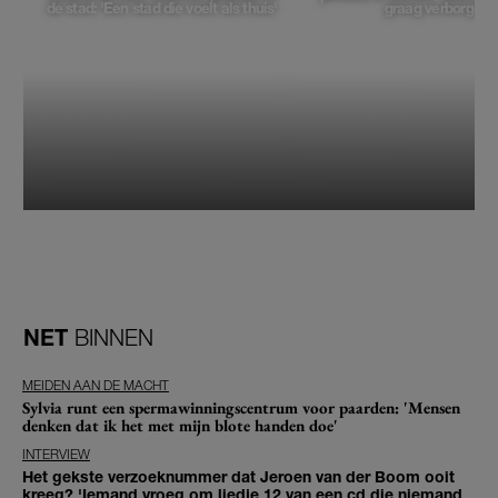
de stad: 'Een stad die voelt als thuis'
graag verborgen'
NET
BINNEN
MEIDEN AAN DE MACHT
Sylvia runt een spermawinningscentrum voor paarden: 'Mensen
denken dat ik het met mijn blote handen doe'
INTERVIEW
Het gekste verzoeknummer dat Jeroen van der Boom ooit
kreeg? 'Iemand vroeg om liedje 12 van een cd die niemand