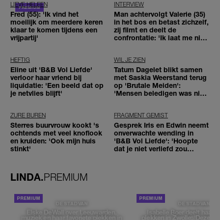
LIEVE HELEEN
INTERVIEW
Fred (55): 'Ik vind het
Man achtervolgt Valerie (35)
moeilijk om meerdere keren
in het bos en betast zichzelf,
klaar te komen tijdens een
zij filmt en deelt de
vrijpartij'
confrontatie: 'Ik laat me niet
tegenhouden'
HEFTIG
WIL JE ZIEN
Eline uit 'B&B Vol Liefde'
Tatum Dagelet blikt samen
verloor haar vriend bij
met Saskia Weerstand terug
liquidatie: 'Een beeld dat op
op 'Brutale Meiden':
je netvlies blijft'
'Mensen beledigen was niet
leuk meer'
ZURE BUREN
FRAGMENT GEMIST
Sterres buurvrouw kookt 's
Gesprek Iris en Edwin neemt
ochtends met veel knoflook
onverwachte wending in
en kruiden: 'Ook mijn huis
'B&B Vol Liefde': 'Hoopte
stinkt'
dat je niet verliefd zou
worden'
LINDA.
PREMIUM
DE STAD VAN
DE STAD VAN
Elske DeWall over Leeuwarden,
Isabelle Boer deelt haar f
muziek en haar favoriete plekken in
plekken in Zwolle: 'Deze pl