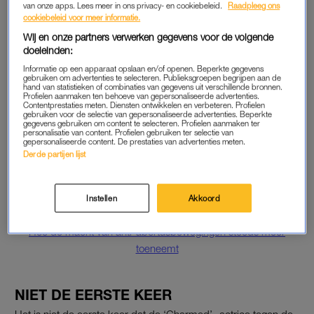
daardoor eigenlijk een verkapt abortusverbod, en een inbreuk
van onze apps. Lees meer in ons privacy- en cookiebeleid.
Raadpleeg ons
cookiebeleid voor meer informatie.
op de rechten van vrouwen.
Wij en onze partners verwerken gegevens voor de volgende
doeleinden:
https://twitter.com/Alyssa_Milano/status/1127040792281767936
Informatie op een apparaat opslaan en/of openen. Beperkte gegevens
gebruiken om advertenties te selecteren. Publieksgroepen begrijpen aan de
hand van statistieken of combinaties van gegevens uit verschillende bronnen.
WETTELIJKE CONTROLE OVER HET
Profielen aanmaken ten behoeve van gepersonaliseerde advertenties.
Contentprestaties meten. Diensten ontwikkelen en verbeteren. Profielen
VROUWELIJK LICHAAM
gebruiken voor de selectie van gepersonaliseerde advertenties. Beperkte
gegevens gebruiken om content te selecteren. Profielen aanmaken ter
Vrouwen wordt op deze wijze hun voortplantingsrecht
personalisatie van content. Profielen gebruiken ter selectie van
gepersonaliseerde content. De prestaties van advertenties meten.
ontnomen, twittert Milano. Ze eist ‘wettelijke controle’ over het
Derde partijen lijst
vrouwelijk lichaam, en roept op tot een seksstaking. “Geen sex
voordat we de controle over ons lichaam terug krijgen.”
Instellen
Akkoord
Lees ook
Hoe de macht van anti-abortusbewegingen steeds meer
toeneemt
NIET DE EERSTE KEER