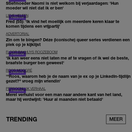
Stiefmoeder Naomi is niet welkom bij verjaardagen: 'Hun
moeder wil niet dat ik er ben'
LIEVE HELEEN
Fred (55): 'Ik vind het moeilijk om meerdere keren klaar te
komen tijdens een vrijpartij'
ADVERTORIAL
Zin om te bingen? Déze (iconische) queer series verdienen een
plek op je kijklijst
FLOOR BAKHUYS ROOZEBOOM
'Ik kan weer eens niet laten me af te vragen of ik wel de beste,
braafste burger ben geweest'
ROOS MOGGRÉ
'"Roos, waarom heb je de naam van je ex op je LinkedIn-tijdlijn
gezet?" vroeg mijn vriendin'
PERSOONLIJK VERHAAL
Merel verhuist voor een man naar andere kant van het land,
maar hij verdwijnt: 'Huur al maanden niet betaald'
TRENDING
MEER