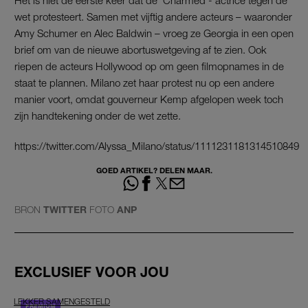
Het is niet de eerste keer dat de ‘Charmed’- actrice tegen de
wet protesteert. Samen met vijftig andere acteurs – waaronder
Amy Schumer en Alec Baldwin – vroeg ze Georgia in een open
brief om van de nieuwe abortuswetgeving af te zien. Ook
riepen de acteurs Hollywood op om geen filmopnames in de
staat te plannen. Milano zet haar protest nu op een andere
manier voort, omdat gouverneur Kemp afgelopen week toch
zijn handtekening onder de wet zette.
https://twitter.com/Alyssa_Milano/status/1111231181314510849
GOED ARTIKEL? DELEN MAAR.
BRON
TWITTER
FOTO
ANP
EXCLUSIEF VOOR JOU
LEKKER SAMENGESTELD