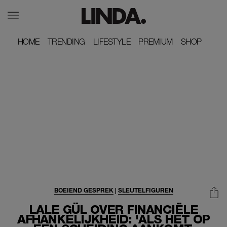
HOME
HOME
TRENDING
TRENDING
LIFESTYLE
LIFESTYLE
PREMIUM
PREMIUM
SHOP
SHOP
BOEIEND GESPREK
|
SLEUTELFIGUREN
LALE GÜL OVER FINANCIËLE
AFHANKELIJKHEID: 'ALS HET OP