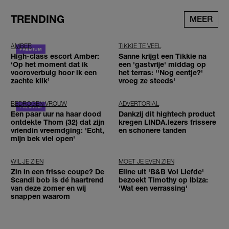
TRENDING
MEER
AMBER
TIKKIE TE VEEL
High-class escort Amber:
Sanne krijgt een Tikkie na
‘Op het moment dat ik
een 'gastvrije' middag op
vooroverbuig hoor ik een
het terras: ''Nog eentje?'
zachte klik’
vroeg ze steeds'
BEDROGEN VROUW
ADVERTORIAL
Een paar uur na haar dood
Dankzij dit hightech product
ontdekte Thom (32) dat zijn
kregen LINDA.lezers frissere
vriendin vreemdging: 'Echt,
en schonere tanden
mijn bek viel open'
WIL JE ZIEN
MOET JE EVEN ZIEN
Zin in een frisse coupe? De
Eline uit 'B&B Vol Liefde'
Scandi bob is dé haartrend
bezoekt Timothy op Ibiza:
van deze zomer en wij
'Wat een verrassing'
snappen waarom