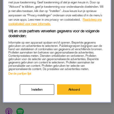
met jouw toestemming. Geef toestemming of stel je eigen keuze in. Door op
"Akkoord" te klikken, geef je toestemming voor onderstaande doeleinden. Wil
je niet alles toestaan, klik dan op “Instellen”. Jouw keuze kun je opnieuw
aanpassen via “Privacy-instellingen” onderaan onze websites of in de menu’s
van onze apps. Lees meer in ons privacy- en cookiebeleid.
Raadpleeg ons
cookiebeleid voor meer informatie.
Wij en onze partners verwerken gegevens voor de volgende
doeleinden:
Informatie op een apparaat opslaan en/of openen. Beperkte gegevens
gebruiken om advertenties te selecteren. Publieksgroepen begrijpen aan de
hand van statistieken of combinaties van gegevens uit verschillende bronnen.
Profielen aanmaken ten behoeve van gepersonaliseerde advertenties.
Contentprestaties meten. Diensten ontwikkelen en verbeteren. Profielen
gebruiken voor de selectie van gepersonaliseerde advertenties. Beperkte
gegevens gebruiken om content te selecteren. Profielen aanmaken ter
personalisatie van content. Profielen gebruiken ter selectie van
gepersonaliseerde content. De prestaties van advertenties meten.
Derde partijen lijst
Instellen
Akkoord