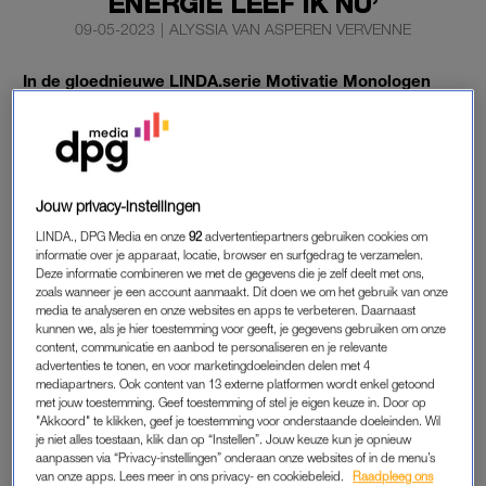
ENERGIE LEEF IK NU’
09-05-2023
|
ALYSSIA VAN ASPEREN VERVENNE
In de gloednieuwe LINDA.serie Motivatie Monologen
spreken we drie bekende vrouwen. Ze vertellen (en
laten zien) waarom bewegen voor hen belangrijk is. Wat
houdt de vrouwen gemotiveerd? En wanneer zitten zij
lekker in hun vel?
Jouw privacy-instellingen
In de tweede aflevering geeft zangeres Shirma Rouse een
LINDA., DPG Media en onze
92
advertentiepartners gebruiken cookies om
duidelijke boodschap mee: niks anders dan liefde voor jezelf.
informatie over je apparaat, locatie, browser en surfgedrag te verzamelen.
Deze informatie combineren we met de gegevens die je zelf deelt met ons,
zoals wanneer je een account aanmaakt. Dit doen we om het gebruik van onze
media te analyseren en onze websites en apps te verbeteren. Daarnaast
SHIRMA ROUSE
kunnen we, als je hier toestemming voor geeft, je gegevens gebruiken om onze
content, communicatie en aanbod te personaliseren en je relevante
Shirma omschrijft dat ze in een nieuw seizoen van haar leven
advertenties te tonen, en voor marketingdoeleinden delen met 4
zit. “Ik werd tante en dacht: ‘Ik wil zo lang mogelijk genieten
mediapartners. Ook content van 13 externe platformen wordt enkel getoond
met jouw toestemming. Geef toestemming of stel je eigen keuze in. Door op
van dit kleine wezen en ik wil achter haar aan kunnen sjezen’.
"Akkoord" te klikken, geef je toestemming voor onderstaande doeleinden. Wil
Om dat echt te laten bezinken, moest ik goed de spiegel
je niet alles toestaan, klik dan op “Instellen”. Jouw keuze kun je opnieuw
voorhouden en kijken wat mij telkens weer terugbracht naar
aanpassen via “Privacy-instellingen” onderaan onze websites of in de menu’s
van onze apps. Lees meer in ons privacy- en cookiebeleid.
Raadpleeg ons