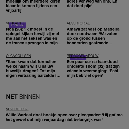
moeilijk om meerdere keren
adres ver weg van ons. En
klaar te komen tijdens een
dat doet pijn’
vrijpartij'
VRIJPARTIJ
ADVERTORIAL
Noa (26): 'Ik moest in de
Amaya zat vast op Madeira
spiegel kijken terwijl zij met
door noodweer: 'We zaten
me aan het seksen was en
op de grond tussen
de tranen sprongen in mijn
honderden gestrande
ogen'
reizigers'
OLCAY GULSEN
BEDROGEN VROUW
'Toen kwam dat formulier:
Een paar uur na haar dood
welke naam wilt u na uw
ontdekte Thom (32) dat zijn
huwelijk dragen? Tot mijn
vriendin vreemdging: 'Echt,
eigen verbazing aarzelde ik
mijn bek viel open'
geen moment'
NET
BINNEN
ADVERTORIAL
Willie Wartaal doet boekje open over pleegvader: 'Hij gaf me
het gevoel dat mijn verjaardag niet belangrijk was'