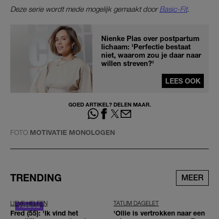
Deze serie wordt mede mogelijk gemaakt door
Basic-Fit
.
Nienke Plas over postpartum
lichaam: 'Perfectie bestaat
niet, waarom zou je daar naar
willen streven?'
LEES OOK
GOED ARTIKEL? DELEN MAAR.
FOTO
MOTIVATIE MONOLOGEN
TRENDING
MEER
LIEVE HELEEN
TATUM DAGELET
Fred (55): 'Ik vind het
'Ollie is vertrokken naar een