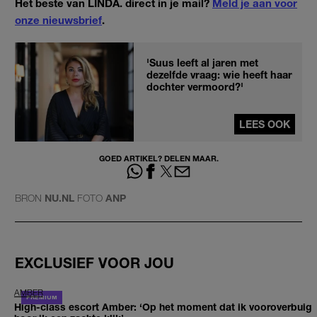
Het beste van LINDA. direct in je mail?
Meld je aan voor
onze nieuwsbrief
.
'Suus leeft al jaren met
dezelfde vraag: wie heeft haar
dochter vermoord?'
LEES OOK
GOED ARTIKEL? DELEN MAAR.
BRON
NU.NL
FOTO
ANP
EXCLUSIEF VOOR JOU
AMBER
High-class escort Amber: ‘Op het moment dat ik vooroverbuig