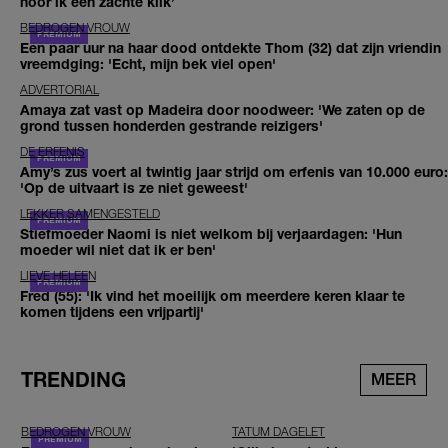
hoor ik een zachte klik’
BEDROGEN VROUW
Een paar uur na haar dood ontdekte Thom (32) dat zijn vriendin
vreemdging: 'Echt, mijn bek viel open'
ADVERTORIAL
Amaya zat vast op Madeira door noodweer: 'We zaten op de
grond tussen honderden gestrande reizigers'
DE ERFENIS
Amy’s zus voert al twintig jaar strijd om erfenis van 10.000 euro:
'Op de uitvaart is ze niet geweest'
LEKKER SAMENGESTELD
Stiefmoeder Naomi is niet welkom bij verjaardagen: 'Hun
moeder wil niet dat ik er ben'
LIEVE HELEEN
Fred (55): 'Ik vind het moeilijk om meerdere keren klaar te
komen tijdens een vrijpartij'
TRENDING
MEER
BEDROGEN VROUW
TATUM DAGELET