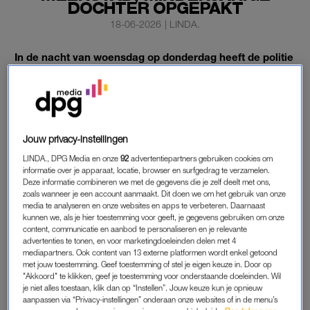
DOCHTER OPGEPAKT
18-06-2026
|
LINDA.
In de nacht van woensdag op donderdag heeft de politie
twee overleden personen van beiden 53 jaar
aangetroffen in een woning in Meerstad, een woonwijk
aan de rand van Groningen. Het zou gaan om een
echtpaar. Hoe zij zijn overleden, is nog niet duidelijk.
Jouw privacy-instellingen
De minderjarige dochter van het stel is aangehouden.
LINDA., DPG Media en onze
92
advertentiepartners gebruiken cookies om
informatie over je apparaat, locatie, browser en surfgedrag te verzamelen.
Deze informatie combineren we met de gegevens die je zelf deelt met ons,
zoals wanneer je een account aanmaakt. Dit doen we om het gebruik van onze
MEERSTAD
media te analyseren en onze websites en apps te verbeteren. Daarnaast
De slachtoffers zijn een 53-jarige man en een 53-jarige vrouw
kunnen we, als je hier toestemming voor geeft, je gegevens gebruiken om onze
content, communicatie en aanbod te personaliseren en je relevante
uit Meerstad. Volgens het
Dagblad van het Noorden
gaat het
advertenties te tonen, en voor marketingdoeleinden delen met 4
om een echtpaar. De politie heeft hun identiteit nog niet verder
mediapartners. Ook content van 13 externe platformen wordt enkel getoond
met jouw toestemming. Geef toestemming of stel je eigen keuze in. Door op
bekendgemaakt.
"Akkoord" te klikken, geef je toestemming voor onderstaande doeleinden. Wil
je niet alles toestaan, klik dan op “Instellen”. Jouw keuze kun je opnieuw
Donderdagochtend rond 02.45 uur kwam de melding binnen
aanpassen via “Privacy-instellingen” onderaan onze websites of in de menu’s