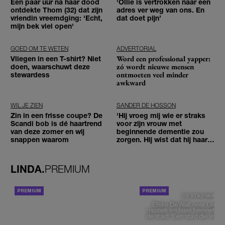
Een paar uur na haar dood
'Ollie is vertrokken naar een
ontdekte Thom (32) dat zijn
adres ver weg van ons. En
vriendin vreemdging: 'Echt,
dat doet pijn’
mijn bek viel open'
GOED OM TE WETEN
ADVERTORIAL
Word een professional yapper:
Vliegen in een T-shirt? Niet
zó wordt nieuwe mensen
doen, waarschuwt deze
ontmoeten veel minder
stewardess
awkward
WIL JE ZIEN
SANDER DE HOSSON
Zin in een frisse coupe? De
'Hij vroeg mij wie er straks
Scandi bob is dé haartrend
voor zijn vrouw met
van deze zomer en wij
beginnende dementie zou
snappen waarom
zorgen. Hij wist dat hij haar
zou moeten loslaten'
LINDA.
PREMIUM
ACHTERGROND
DE STAD VAN
Elske DeWall over Leeu
muziek en haar favoriete p
de stad: 'Een stad die voelt 