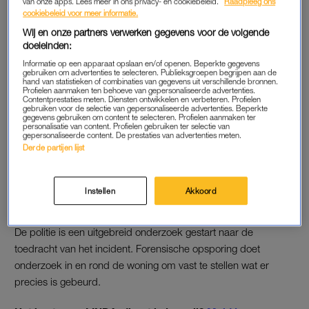
van onze apps. Lees meer in ons privacy- en cookiebeleid.
Raadpleeg ons
waarna hulpdiensten naar de woning gingen. Daar werden de
cookiebeleid voor meer informatie.
twee slachtoffers overleden aangetroffen.
Wij en onze partners verwerken gegevens voor de volgende
doeleinden:
MINDERJARIGE VERDACHTE
Informatie op een apparaat opslaan en/of openen. Beperkte gegevens
gebruiken om advertenties te selecteren. Publieksgroepen begrijpen aan de
hand van statistieken of combinaties van gegevens uit verschillende bronnen.
Kort na de vondst heeft de politie een minderjarige verdachte
Profielen aanmaken ten behoeve van gepersonaliseerde advertenties.
Contentprestaties meten. Diensten ontwikkelen en verbeteren. Profielen
uit Meerstad aangehouden. De politiewoordvoerder bevestigt
gebruiken voor de selectie van gepersonaliseerde advertenties. Beperkte
aan
NU.nl
dat de verdachte de dochter is van het echtpaar. Zij
gegevens gebruiken om content te selecteren. Profielen aanmaken ter
personalisatie van content. Profielen gebruiken ter selectie van
zit momenteel in beperkingen. Dat betekent dat ze alleen
gepersonaliseerde content. De prestaties van advertenties meten.
Derde partijen lijst
contact mag hebben met een advocaat, zodat het onderzoek
niet wordt beïnvloed.
Instellen
Akkoord
ONDERZOEK
De politie is een uitgebreid onderzoek gestart naar de
toedracht van het incident. Forensische opsporing doet
onderzoek in en rond de woning om vast te stellen wat er
precies is gebeurd.