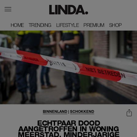
HOME
HOME
TRENDING
TRENDING
LIFESTYLE
LIFESTYLE
PREMIUM
PREMIUM
SHOP
SHOP
BINNENLAND
|
SCHOKKEND
ECHTPAAR DOOD
AANGETROFFEN IN WONING
MEERSTAD, MINDERJARIGE