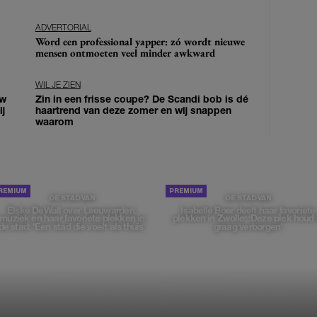
ADVERTORIAL
Word een professional yapper: zó wordt nieuwe
mensen ontmoeten veel minder awkward
WIL JE ZIEN
uw
Zin in een frisse coupe? De Scandi bob is dé
j
haartrend van deze zomer en wij snappen
waarom
DE STAD VAN
DE STAD VAN
Elske DeWall over Leeuwarden,
Isabelle Boer deelt haar favoriete
muziek en haar favoriete plekken in
plekken in Zwolle: 'Deze plek houd 
de stad: 'Een stad die voelt als thuis'
graag verborgen'