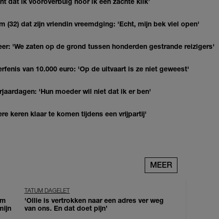
 dat ik vooroverbuig hoor ik een zachte klik’
(32) dat zijn vriendin vreemdging: 'Echt, mijn bek viel open'
r: 'We zaten op de grond tussen honderden gestrande reizigers'
erfenis van 10.000 euro: 'Op de uitvaart is ze niet geweest'
jaardagen: 'Hun moeder wil niet dat ik er ben'
re keren klaar te komen tijdens een vrijpartij'
MEER
TATUM DAGELET
om
'Ollie is vertrokken naar een adres ver weg
mijn
van ons. En dat doet pijn’