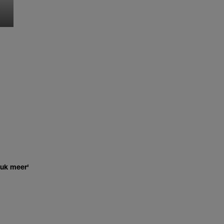
‘HET DRAAIT ALLEMA
OM SEKS IN EEN SPIR
JASJE’
MONIQUE KLEMANN
euk meer'