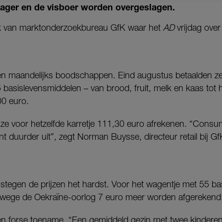
slager en de visboer worden overgeslagen.
oek van marktonderzoekbureau GfK waar het
AD
vrijdag over 
n maandelijks boodschappen. Eind augustus betaalden ze
basislevensmiddelen – van brood, fruit, melk en kaas tot h
00 euro.
 voor hetzelfde karretje 111,30 euro afrekenen. “Consum
ent duurder uit”, zegt Norman Buysse, directeur retail bij Gf
g stegen de prijzen het hardst. Voor het wagentje met 55 
nwege de Oekraïne-oorlog 7 euro meer worden afgerekend
n forse toename. “Een gemiddeld gezin met twee kinderen d