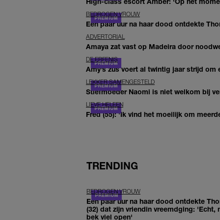
High-class escort Amber: ‘Op het moment
BEDROGEN VROUW
Een paar uur na haar dood ontdekte Thom 
ADVERTORIAL
Amaya zat vast op Madeira door noodwee
DE ERFENIS
Amy’s zus voert al twintig jaar strijd om 
LEKKER SAMENGESTELD
Stiefmoeder Naomi is niet welkom bij ver
LIEVE HELEEN
Fred (55): 'Ik vind het moeilijk om meerde
TRENDING
BEDROGEN VROUW
Een paar uur na haar dood ontdekte Th
(32) dat zijn vriendin vreemdging: 'Echt, 
bek viel open'