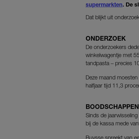
supermarkten
. De 
Dat blijkt uit onderz
ONDERZOEK
De onderzoekers dede
winkelwagentje met 55 
tandpasta – precies 1
Deze maand moesten ze
halfjaar tijd 11,3 proc
BOODSCHAPPEN
Sinds de jaarwisselin
bij de kassa mede va
Buysse spreekt van ee