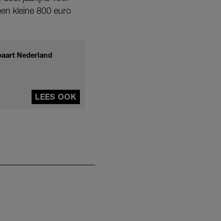
en kleine 800 euro
paart Nederland
LEES OOK