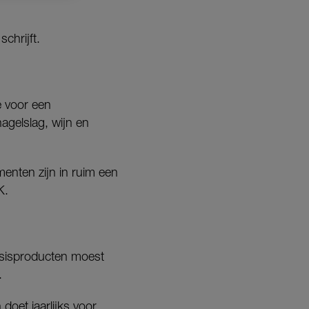
schrijft.
 voor een
agelslag, wijn en
enten zijn in ruim een
K.
basisproducten moest
.
oet jaarlijks voor