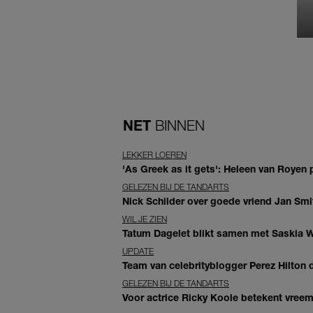
NET
BINNEN
LEKKER LOEREN
'As Greek as it gets': Heleen van Royen p
GELEZEN BIJ DE TANDARTS
Nick Schilder over goede vriend Jan Smit
WIL JE ZIEN
Tatum Dagelet blikt samen met Saskia W
UPDATE
Team van celebrityblogger Perez Hilton de
GELEZEN BIJ DE TANDARTS
Voor actrice Ricky Koole betekent vreemd