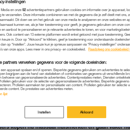
cy-instellingen
 Media en onze
92
advertentiepartners gebruiken cookies om informatie over je apparaat, lo
g te verzamelen. Deze informatie combineren we met de gegevens die je zelf deelt met ons, z
aanmaakt. Dit doen we om het gebruik van onze media te analyseren en onze websites en a
Daarnaast kunnen we, als je hier toestemming voor geeft, je gegevens gebruiken om onze con
 en aanbod te personaliseren en je relevante advertenties te tonen, en voor marketingdoele
ers. Ook content van 13 externe platformen wordt enkel getoond met jouw toestemming. Ge
gen keuze in. Door op "Akkoord" te klikken, geef je toestemming voor onderstaande doeleinden. 
k dan op “Instellen”. Jouw keuze kun je opnieuw aanpassen via “Privacy-instellingen” ondera
u’s van onze apps. Lees meer in ons privacy- en cookiebeleid.
Raadpleeg ons cookiebeleid 
e partners verwerken gegevens voor de volgende doeleinden:
p een apparaat opslaan en/of openen. Beperkte gegevens gebruiken om advertenties te sele
pen begrijpen aan de hand van statistieken of combinaties van gegevens uit verschillende br
BINNENLAND
|
LINDA.
 behoeve van gepersonaliseerde advertenties. Contentprestaties meten. Diensten ontwikkel
Profielen gebruiken voor de selectie van gepersonaliseerde advertenties. Beperkte gegeven
ENTALLEN EURO'S DUURDER
lecteren. Profielen aanmaken ter personalisatie van content. Profielen gebruiken ter selectie 
eerde content. De prestaties van advertenties meten.
CHAPPEN DAN HALF JAAR
 lijst
22-04-2022
|
MARINA VAN HOOFT
Instellen
Akkoord
eraan het boodschappenlijstje is het laatste halfjaa
ders kopen nu massaal huismerken en gaan vaker n