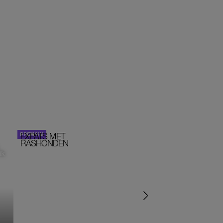
EXPATS MET
STOM!
PORTRETTEN
RASHONDEN
ik
‘IK ZAT IN EEN SEKTE’