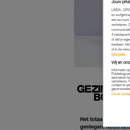
Jouw priva
LINDA., DPG
en surfgedra
een account 
verbeteren. 
communicatie
4 mediapartn
of stel je ei
toestaan, kli
of in de men
informatie.
Wij en onz
Informatie o
Publieksgroe
aanmaken ten
verbeteren. 
GEZIN TI
content te se
gepersonalis
BOODS
Derde partijen
Het totaalbedrag ond
gestegen. Nederlan