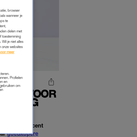
catie, browser
oals wanneer je
pps te
tent,
inden delen met
ef toestemming
Wil je niet alles
an onze websites
voor meer
cteren.
onnen. Profielen
en en
s gebruiken om
 UIT VOOR
van
 TERUG
r ruim 11 procent
aar
goedkopere