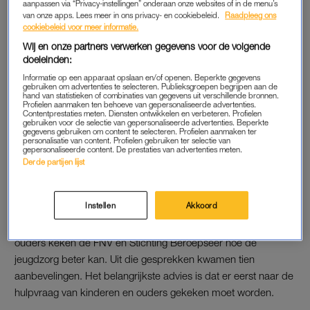
aanpassen via “Privacy-instellingen” onderaan onze websites of in de menu’s
focus op kostenbesparing, maar zonder kennis van complexe
van onze apps. Lees meer in ons privacy- en cookiebeleid.
Raadpleeg ons
cookiebeleid voor meer informatie.
jeugdzorg. Van der Aar vergelijkt het met een verwijzing naar
Wij en onze partners verwerken gegevens voor de volgende
het ziekenhuis voor een gebroken been: “Dan hoeft toch niet
doeleinden:
eerst nog een ambtenaar naar te kijken? Zo’n toets van de
Informatie op een apparaat opslaan en/of openen. Beperkte gegevens
gemeente zit wel in de jeugdzorg.”
gebruiken om advertenties te selecteren. Publieksgroepen begrijpen aan de
hand van statistieken of combinaties van gegevens uit verschillende bronnen.
Profielen aanmaken ten behoeve van gepersonaliseerde advertenties.
Contentprestaties meten. Diensten ontwikkelen en verbeteren. Profielen
gebruiken voor de selectie van gepersonaliseerde advertenties. Beperkte
GEMEENTE
gegevens gebruiken om content te selecteren. Profielen aanmaken ter
personalisatie van content. Profielen gebruiken ter selectie van
“Het oordeel van zorgverleners wordt eerst nog
gepersonaliseerde content. De prestaties van advertenties meten.
teruggekoppeld naar de gemeente. Tijd- en geldverspilling. Als
Derde partijen lijst
gemeenten zeggen dat er tekorten zijn zou ik zeggen: laten we
beginnen met het schrappen van dit soort overbodige lagen.”
Instellen
Akkoord
Samen met zorgmedewerkers, wethouders, jongeren en
ouders keken de FNV en Stichting Beroepseer hoe de
jeugdzorg beter kan. Uit die gesprekken kwamen tien
aanbevelingen. Het belangrijkste advies is dat er eerst naar de
hulpvraag van kinderen en ouders gekeken moet worden.