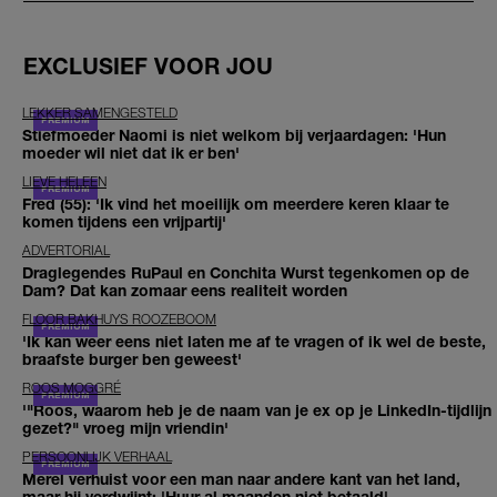
EXCLUSIEF VOOR JOU
LEKKER SAMENGESTELD
Stiefmoeder Naomi is niet welkom bij verjaardagen: 'Hun
moeder wil niet dat ik er ben'
LIEVE HELEEN
Fred (55): 'Ik vind het moeilijk om meerdere keren klaar te
komen tijdens een vrijpartij'
ADVERTORIAL
Draglegendes RuPaul en Conchita Wurst tegenkomen op de
Dam? Dat kan zomaar eens realiteit worden
FLOOR BAKHUYS ROOZEBOOM
'Ik kan weer eens niet laten me af te vragen of ik wel de beste,
braafste burger ben geweest'
ROOS MOGGRÉ
'"Roos, waarom heb je de naam van je ex op je LinkedIn-tijdlijn
gezet?" vroeg mijn vriendin'
PERSOONLIJK VERHAAL
Merel verhuist voor een man naar andere kant van het land,
maar hij verdwijnt: 'Huur al maanden niet betaald'