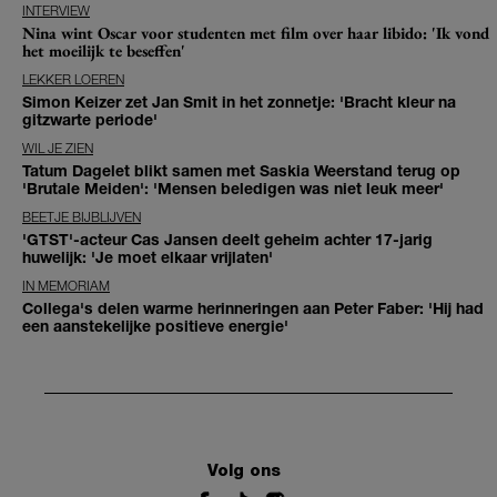
INTERVIEW
Nina wint Oscar voor studenten met film over haar libido: 'Ik vond
het moeilijk te beseffen'
LEKKER LOEREN
Simon Keizer zet Jan Smit in het zonnetje: 'Bracht kleur na
gitzwarte periode'
WIL JE ZIEN
Tatum Dagelet blikt samen met Saskia Weerstand terug op
'Brutale Meiden': 'Mensen beledigen was niet leuk meer'
BEETJE BIJBLIJVEN
'GTST'-acteur Cas Jansen deelt geheim achter 17-jarig
huwelijk: 'Je moet elkaar vrijlaten'
IN MEMORIAM
Collega's delen warme herinneringen aan Peter Faber: 'Hij had
een aanstekelijke positieve energie'
Volg ons