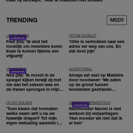
TRENDING
MEER
LIEVE HELEEN
TATUM DAGELET
Fred (55): 'Ik vind het
'Ollie is vertrokken naar een
moeilijk om meerdere keren
adres ver weg van ons. En
klaar te komen tijdens een
dat doet pijn’
vrijpartij'
VRIJPARTIJ
ADVERTORIAL
Noa (26): 'Ik moest in de
Amaya zat vast op Madeira
spiegel kijken terwijl zij met
door noodweer: 'We zaten
me aan het seksen was en
op de grond tussen
de tranen sprongen in mijn
honderden gestrande
ogen'
reizigers'
OLCAY GULSEN
LEKKER SAMENGESTELD
'Toen kwam dat formulier:
Stiefmoeder Naomi is niet
welke naam wilt u na uw
welkom bij verjaardagen:
huwelijk dragen? Tot mijn
'Hun moeder wil niet dat ik
eigen verbazing aarzelde ik
er ben'
geen moment'