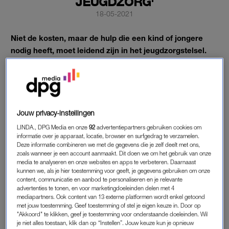
JEUGDZORG'
18-05-2021
Niet de kosten, maar de hulp die een kind of jongere
nodig heeft, moet leidend zijn in het jeugdzorgstelsel.
Dat staat in het advies voor betere jeugdzorg van FNV
Zorg & Welzijn en Stichting Beroepseer.
Zorgverleners, ouders en kinderen moeten zelf beslissen over
hun zorg en de financiering moet centraal geregeld worden.
Jouw privacy-instellingen
LINDA., DPG Media en onze
92
advertentiepartners gebruiken cookies om
informatie over je apparaat, locatie, browser en surfgedrag te verzamelen.
JEUGDZORG
Deze informatie combineren we met de gegevens die je zelf deelt met ons,
zoals wanneer je een account aanmaakt. Dit doen we om het gebruik van onze
Sinds de gemeenten in 2015 verantwoordelijk zijn voor de
media te analyseren en onze websites en apps te verbeteren. Daarnaast
jeugdzorg zijn er eindeloze wachtlijsten. Kwetsbare kinderen
kunnen we, als je hier toestemming voor geeft, je gegevens gebruiken om onze
krijgen nu niet de zorg die ze nodig hebben. Dat is ook niet
content, communicatie en aanbod te personaliseren en je relevante
advertenties te tonen, en voor marketingdoeleinden delen met 4
raar, zegt FNV Jeugdzorg-bestuurder Maaike van der Aar:
mediapartners. Ook content van 13 externe platformen wordt enkel getoond
“Want die expertise hebben de gemeenten zelf niet in huis.”
met jouw toestemming. Geef toestemming of stel je eigen keuze in. Door op
"Akkoord" te klikken, geef je toestemming voor onderstaande doeleinden. Wil
je niet alles toestaan, klik dan op “Instellen”. Jouw keuze kun je opnieuw
Gemeenten stellen zich op als manager en inkoper met de