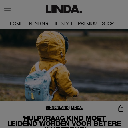
HOME
HOME
TRENDING
TRENDING
LIFESTYLE
LIFESTYLE
PREMIUM
PREMIUM
SHOP
SHOP
BINNENLAND
|
LINDA.
'HULPVRAAG KIND MOET
LEIDEND WORDEN VOOR BETERE