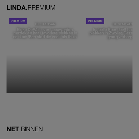
LINDA.
PREMIUM
DE STAD VAN
DE STAD VAN
Elske DeWall over Leeuwarden,
Isabelle Boer deelt haar f
muziek en haar favoriete plekken in
plekken in Zwolle: 'Deze pl
de stad: 'Een stad die voelt als thuis'
graag verborgen'
NET
BINNEN