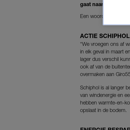
gaat naar Giro555, 
Een woordvoerster zegt
ACTIE SCHIPHOL
“We vroegen ons af wa
in elk geval in maart 
lager dus verschil ku
ook af van de buitent
overmaken aan Giro55
Schiphol is al langer b
van windenergie en ee
hebben warmte-en-kou
opslaat in de bodem.
ENERGIE BESPA