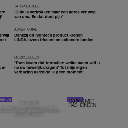
TATUM DAGELET
ere
'Ollie is vertrokken naar een adres ver weg
j'
van ons. En dat doet pijn’
ADVERTORIAL
erwijl
Dankzij dit hightech product kregen
nen
LINDA.lezers frissere en schonere tanden
OLCAY GULSEN
'Toen kwam dat formulier: welke naam wilt u
k er
na uw huwelijk dragen? Tot mijn eigen
verbazing aarzelde ik geen moment'
EXPATS MET
STOM!
DE STAD VAN
RASHONDEN
Isabelle Boer deelt haar favoriete
plekken in Zwolle: 'Deze plek houd ik
graag verborgen'