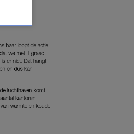
ne.
s haar loopt de actie
n dat we met 1 graad
s er niet. Dat hangt
ren en dus kan
op de luchthaven komt
 aantal kantoren
 van warmte en koude