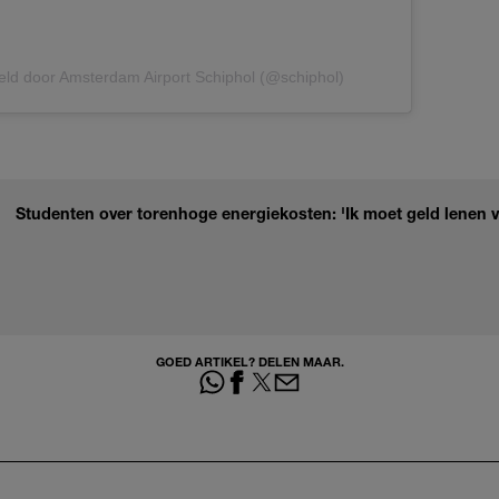
eld door Amsterdam Airport Schiphol (@schiphol)
Studenten over torenhoge energiekosten: 'Ik moet geld lenen 
GOED ARTIKEL? DELEN MAAR.