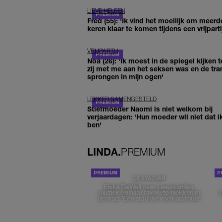
LIEVE HELEEN
Fred (55): 'Ik vind het moeilijk om meerd
keren klaar te komen tijdens een vrijparti
VRIJPARTIJ
Noa (26): 'Ik moest in de spiegel kijken t
zij met me aan het seksen was en de tra
sprongen in mijn ogen'
LEKKER SAMENGESTELD
Stiefmoeder Naomi is niet welkom bij
verjaardagen: 'Hun moeder wil niet dat i
ben'
LINDA.
PREMIUM
DE STAD VAN
Elske DeWall over Leeuwarden,
muziek en haar favoriete plekken in
de stad: 'Een stad die voelt als thuis'