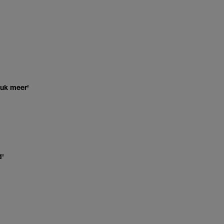
euk meer'
d'