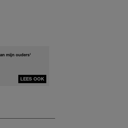
van mijn ouders'
LEES OOK