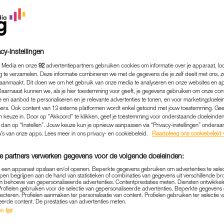
cy-instellingen
 Media en onze
92
advertentiepartners gebruiken cookies om informatie over je apparaat, lo
g te verzamelen. Deze informatie combineren we met de gegevens die je zelf deelt met ons, z
aanmaakt. Dit doen we om het gebruik van onze media te analyseren en onze websites en a
Daarnaast kunnen we, als je hier toestemming voor geeft, je gegevens gebruiken om onze con
 en aanbod te personaliseren en je relevante advertenties te tonen, en voor marketingdoele
ers. Ook content van 13 externe platformen wordt enkel getoond met jouw toestemming. Ge
gen keuze in. Door op "Akkoord" te klikken, geef je toestemming voor onderstaande doeleinden. 
k dan op “Instellen”. Jouw keuze kun je opnieuw aanpassen via “Privacy-instellingen” ondera
BINNENLAND
|
GOEIE ACTIE
u’s van onze apps. Lees meer in ons privacy- en cookiebeleid.
Raadpleeg ons cookiebeleid 
HOL ZET VERWARMING LA
e partners verwerken gegevens voor de volgende doeleinden:
EERT BESPARING AAN GIR
p een apparaat opslaan en/of openen. Beperkte gegevens gebruiken om advertenties te sele
pen begrijpen aan de hand van statistieken of combinaties van gegevens uit verschillende br
11-03-2022
|
BELINDA JANSSEN
 behoeve van gepersonaliseerde advertenties. Contentprestaties meten. Diensten ontwikkel
Profielen gebruiken voor de selectie van gepersonaliseerde advertenties. Beperkte gegeven
lecteren. Profielen aanmaken ter personalisatie van content. Profielen gebruiken ter selectie 
eerde content. De prestaties van advertenties meten.
 komende maandag op het hoofdkantoor en in de ter
 lijst
 bedrag dat daarmee in de komende maanden wordt b