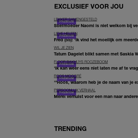
EXCLUSIEF VOOR JOU
LEKKER SAMENGESTELD
Stiefmoeder Naomi is niet welkom bij ver
LIEVE HELEEN
Fred (55): 'Ik vind het moeilijk om meerde
WIL JE ZIEN
Tatum Dagelet blikt samen met Saskia W
FLOOR BAKHUYS ROOZEBOOM
'Ik kan weer eens niet laten me af te vr
ROOS MOGGRÉ
'"Roos, waarom heb je de naam van je ex 
PERSOONLIJK VERHAAL
Merel verhuist voor een man naar andere 
TRENDING