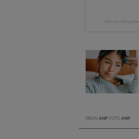
Een bericht gede
BRON
ANP
FOTO
ANP