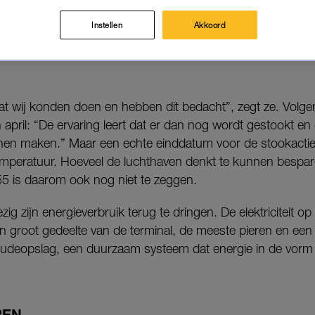
dat geld inzamelt voor hulp aan Oekraïne.
Instellen
Akkoord
 dat de actie direct is ingegeven door de oorlog in Oekraï
t wij konden doen en hebben dit bedacht”, zegt ze. Volgen
en april: “De ervaring leert dat er dan nog wordt gestookt e
nnen maken.” Maar een echte einddatum voor de stookactie i
emperatuur. Hoeveel de luchthaven denkt te kunnen bespa
5 is daarom ook nog niet te zeggen.
ezig zijn energieverbruik terug te dringen. De elektriciteit 
n groot gedeelte van de terminal, de meeste pieren en een
deopslag, een duurzaam systeem dat energie in de vorm
REN