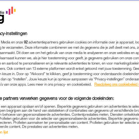
cy-instellingen
 Media en onze
92
advertentiepartners gebruiken cookies om informatie over je apparaat, lo
g te verzamelen. Deze informatie combineren we met de gegevens die je zelf deelt met ons, z
aanmaakt. Dit doen we om het gebruik van onze media te analyseren en onze websites en a
Daarnaast kunnen we, als je hier toestemming voor geeft, je gegevens gebruiken om onze con
 en aanbod te personaliseren en je relevante advertenties te tonen, en voor marketingdoele
ers. Ook content van 13 externe platformen wordt enkel getoond met jouw toestemming. Ge
gen keuze in. Door op "Akkoord" te klikken, geef je toestemming voor onderstaande doeleinden. 
BEAUTY
|
WIL JE WETEN
k dan op “Instellen”. Jouw keuze kun je opnieuw aanpassen via “Privacy-instellingen” ondera
CHTE, KORTE OF DUNNE 
u’s van onze apps. Lees meer in ons privacy- en cookiebeleid.
Raadpleeg ons cookiebeleid 
LKE MASCARA PAST BIJ J
e partners verwerken gegevens voor de volgende doeleinden:
24-04-2026
|
SYLVIA PLATJOUW
p een apparaat opslaan en/of openen. Beperkte gegevens gebruiken om advertenties te sele
pen begrijpen aan de hand van statistieken of combinaties van gegevens uit verschillende br
 behoeve van gepersonaliseerde advertenties. Contentprestaties meten. Diensten ontwikkel
Profielen gebruiken voor de selectie van gepersonaliseerde advertenties. Beperkte gegeven
endin als het op make-up aankomt: mascara. Je gebrui
lecteren. Profielen aanmaken ter personalisatie van content. Profielen gebruiken ter selectie 
eerde content. De prestaties van advertenties meten.
 alle tevredenheid, maar toch … wil je wel eens wete
 lijst
erende wimpers te vinden is.