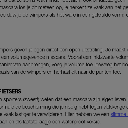
ascara los je dit meteen op, je herkent ze vaak aan het g
mee duw je de wimpers als het ware in een gekrulde vorm; d
mpers geven je ogen direct een open uitstraling. Je maakt
et een volumegevende mascara. Vooral een inktzwarte vol
manier van aanbrengen, voeg je volume toe: beweeg het bor
asis van de wimpers en herhaal dit naar de punten toe.
FIETSERS
en sporters (zweet!) weten dat een mascara zijn eigen leven
formule de bescherming die je nodig hebt tegen vlekkerige 
e vaak lastiger te verwijderen. Hier hebben we een
slimme
n en als laatste laagje een waterproof versie.