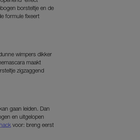
ebogen borsteltje en de
e formule fixeert
 dunne wimpers dikker
umemascara maakt
steltje zigzaggend
 kan gaan leiden. Dan
ogen en uitgelopen
 hack
voor: breng eerst