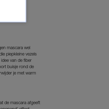
agen mascara wel
ie piepkleine vezels
 idee van de fiber
ort buisje rond de
erwijder je met warm
dat de mascara afgeeft
‘openend’ effect