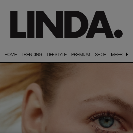
HOME
HOME
TRENDING
TRENDING
LIFESTYLE
LIFESTYLE
PREMIUM
PREMIUM
SHOP
SHOP
MEER
MEER