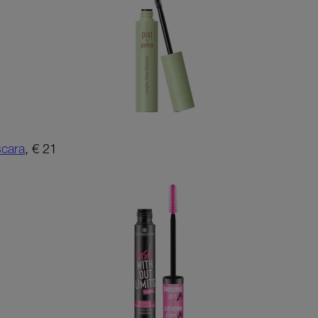
scara
, € 21