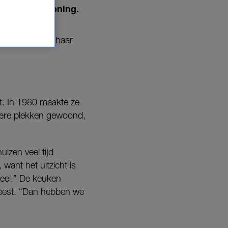
bijzondere woning.
gela is dol op haar
st. In 1980 maakte ze
dere plekken gewoond,
izen veel tijd
 want het uitzicht is
veel.” De keuken
feest. “Dan hebben we