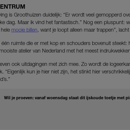
CENTRUM
g is Groothuizen duidelijk: “Er wordt veel gemopperd ove
lke dag. Maar ik vind het fantastisch.” Nog een pluspunt: w
r hele
mooie billen
, want je loopt alleen maar trappen”, lacht
 één ruimte die er met kop en schouders bovenuit steekt: h
 mooiste atelier van Nederland met het meest indrukwekkend
leven ook uitdagingen met zich mee. Zo wordt de logeer
“Eigenlijk kun je hier niet zijn, het stinkt hier verschrikkeli
d’s.”
Wil je proeven: vanaf woensdag staat dit ijskoude toetje met 