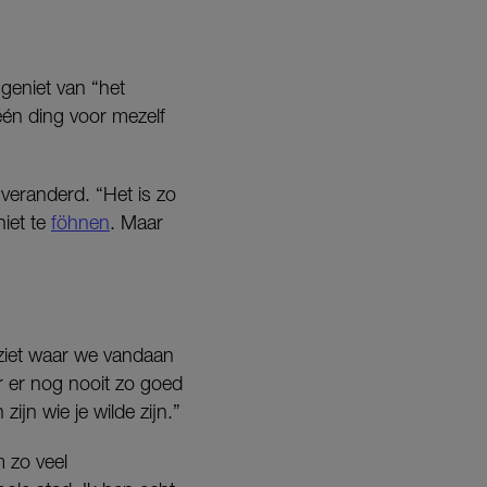
geniet van “het
 één ding voor mezelf
eranderd. “Het is zo
niet te
föhnen
. Maar
 ziet waar we vandaan
r er nog nooit zo goed
ijn wie je wilde zijn.”
m zo veel