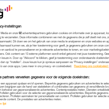
cy-instellingen
 Media en onze
92
advertentiepartners gebruiken cookies om informatie over je apparaat, lo
g te verzamelen. Deze informatie combineren we met de gegevens die je zelf deelt met ons, z
aanmaakt. Dit doen we om het gebruik van onze media te analyseren en onze websites en a
Daarnaast kunnen we, als je hier toestemming voor geeft, je gegevens gebruiken om onze con
 en aanbod te personaliseren en je relevante advertenties te tonen, en voor marketingdoele
ers. Ook content van 13 externe platformen wordt enkel getoond met jouw toestemming. Ge
gen keuze in. Door op "Akkoord" te klikken, geef je toestemming voor onderstaande doeleinden. 
k dan op “Instellen”. Jouw keuze kun je opnieuw aanpassen via “Privacy-instellingen” ondera
WONEN & KLUSSEN
|
IN DE STIJL VAN
u’s van onze apps. Lees meer in ons privacy- en cookiebeleid.
Raadpleeg ons cookiebeleid 
IJKEN BIJ ANGELA GROOTH
e partners verwerken gegevens voor de volgende doeleinden:
TRUM VAN AMSTERDAM: 'D
p een apparaat opslaan en/of openen. Beperkte gegevens gebruiken om advertenties te sele
OISTE PLEK VAN DE WERE
pen begrijpen aan de hand van statistieken of combinaties van gegevens uit verschillende br
 behoeve van gepersonaliseerde advertenties. Contentprestaties meten. Diensten ontwikkel
Profielen gebruiken voor de selectie van gepersonaliseerde advertenties. Beperkte gegeven
21-03-2025
|
MANUELA BLANKESTIJN
lecteren. Profielen aanmaken ter personalisatie van content. Profielen gebruiken ter selectie 
eerde content. De prestaties van advertenties meten.
 lijst
atrice Angela Groothuizen (65) woont al jaren in har