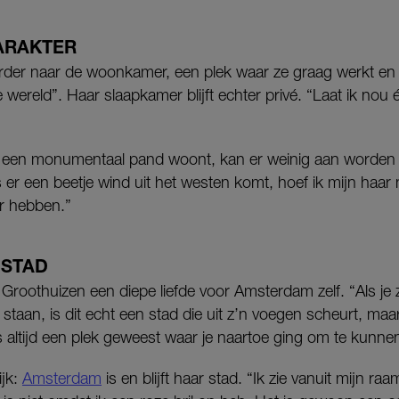
ARAKTER
erder naar de woonkamer, een plek waar ze graag werkt en 
e wereld”. Haar slaapkamer blijft echter privé. “Laat ik nou
 een monumentaal pand woont, kan er weinig aan worden v
s er een beetje wind uit het westen komt, hoef ik mijn haar 
er hebben.”
 STAD
 Groothuizen een diepe liefde voor Amsterdam zelf. “Als je
aan, is dit echt een stad die uit z’n voegen scheurt, maa
s altijd een plek geweest waar je naartoe ging om te kunnen z
ijk:
Amsterdam
is en blijft haar stad. “Ik zie vanuit mijn raa