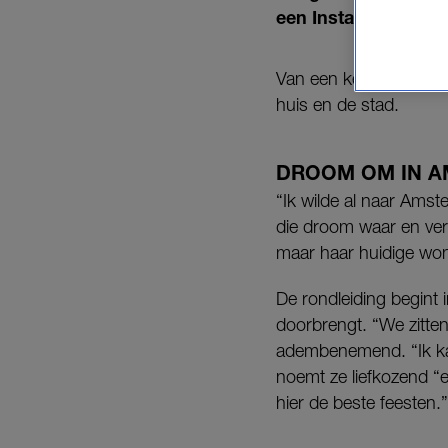
een Instagram-reel 
Van een keuken die voe
huis en de stad.
DROOM OM IN 
“Ik wilde al naar Amst
die droom waar en ver
maar haar huidige woni
De rondleiding begint 
doorbrengt. “We zitten 
adembenemend. “Ik kan 
noemt ze liefkozend “
hier de beste feesten.”