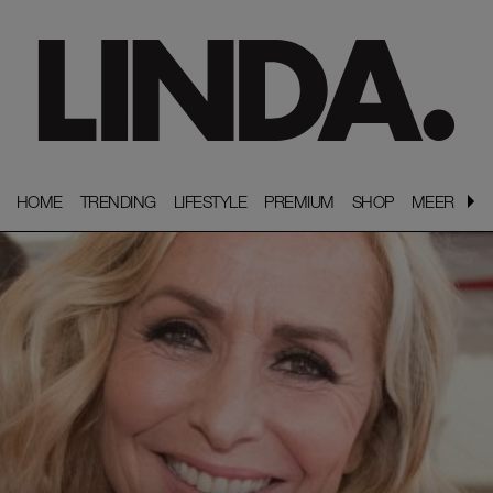
HOME
HOME
TRENDING
TRENDING
LIFESTYLE
LIFESTYLE
PREMIUM
PREMIUM
SHOP
SHOP
MEER
MEER