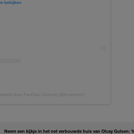
am bekijken
gedeeld door FanClub Centrum (@fccentrum)
Neem een kijkje in het net verbouwde huis van Olcay Gulsen: 