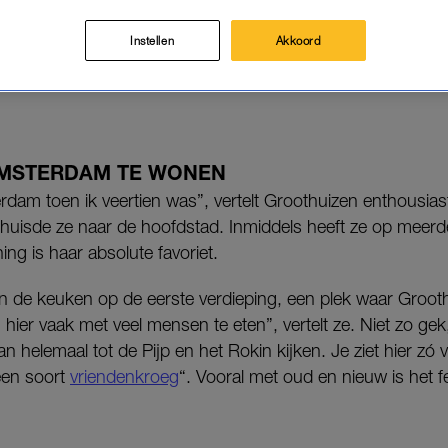
van FC Centrum geeft ze een exclusief kijkje in haar 
Instellen
Akkoord
lt als een vriendenkroeg tot een indrukwekkend atelier: An
AMSTERDAM TE WONEN
erdam toen ik veertien was”, vertelt Groothuizen enthousia
huisde ze naar de hoofdstad. Inmiddels heeft ze op meer
ng is haar absolute favoriet.
in de keuken op de eerste verdieping, een plek waar Groothu
hier vaak met veel mensen te eten”, vertelt ze. Niet zo gek,
helemaal tot de Pijp en het Rokin kijken. Je ziet hier zó 
een soort
vriendenkroeg
“. Vooral met oud en nieuw is het 