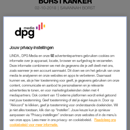
BORSTKANKER
02-10-2018
|
SAVANNAH BORST
Tennisser
Serena Williams toont zich voor de
borstkankermaand van een verrassende kant. Ze nam
een eigen versie van het nummer ‘I Touch Myself’ op en
deelde het nummer op Instagram.
Jouw privacy-instellingen
In de video zingt zij topless het nummer van The Divinyls.
LINDA., DPG Media en onze
92
advertentiepartners gebruiken cookies om
informatie over je apparaat, locatie, browser en surfgedrag te verzamelen.
Deze informatie combineren we met de gegevens die je zelf deelt met ons,
zoals wanneer je een account aanmaakt. Dit doen we om het gebruik van onze
LEVENSBELANG
media te analyseren en onze websites en apps te verbeteren. Daarnaast
kunnen we, als je hier toestemming voor geeft, je gegevens gebruiken om onze
Williams vindt dat vrouwen zich regelmatig moeten laten
content, communicatie en aanbod te personaliseren en je relevante
controleren op borstkanker. ‘Ik wil vrouwen er tijdens de
advertenties te tonen, en voor marketingdoeleinden delen met 4
borstkankermaand aan herinneren dat dit superbelangrijk is’,
mediapartners. Ook content van 13 externe platformen wordt enkel getoond
met jouw toestemming. Geef toestemming of stel je eigen keuze in. Door op
vertelt de tennisser op Instagram. ‘Borstkanker treft alle
"Akkoord" te klikken, geef je toestemming voor onderstaande doeleinden. Wil
vrouwen, ongeacht hun huidskleur.’ Williams benadrukt het
je niet alles toestaan, klik dan op “Instellen”. Jouw keuze kun je opnieuw
aanpassen via “Privacy-instellingen” onderaan onze websites of in de menu’s
belang van het vroeg ontdekken van borstkanker: ‘Het is van
van onze apps. Lees meer in ons privacy- en cookiebeleid.
Raadpleeg ons
levensbelang.’
cookiebeleid voor meer informatie.