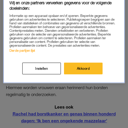
Wij en onze partners verwerken gegevens voor de volgende
https://www.instagram.com/p/BoUJN25na2Y/?taken-
doeleinden:
by=serenawilliams
Informatie op een apparaat opslaan en/of openen. Beperkte gegevens
gebruiken om advertenties te selecteren. Publieksgroepen begrijpen aan de
hand van statistieken of combinaties van gegevens uit verschillende bronnen.
Profielen aanmaken ten behoeve van gepersonaliseerde advertenties.
PROJECT
Contentprestaties meten. Diensten ontwikkelen en verbeteren. Profielen
gebruiken voor de selectie van gepersonaliseerde advertenties. Beperkte
gegevens gebruiken om content te selecteren. Profielen aanmaken ter
De video is een onderdeel van de
I Touch Myself Project
-
personalisatie van content. Profielen gebruiken ter selectie van
gepersonaliseerde content. De prestaties van advertenties meten.
campagne met Berlei voor het
Breast Cancer Network
Derde partijen lijst
Australia
. Berlei heeft een nieuwe geïnspireerde beha ‘The
Chrissy’ uitgebracht, die vernoemd is naar de diva Chrissy
Amphlett van The Divinyls. Zij overleed in 2013 aan de
Instellen
Akkoord
gevolgen van borstkanker. De beha heeft een slangenprint en
de binnenkant van is bedrukt met de tekst
I Touch Myself
.
Hiermee worden vrouwen eraan herinnerd hun borsten
regelmatig te onderzoeken.
Lees ook
Rachel had borstkanker en genas binnen honderd
dagen: ‘Ik ben een ongekende mazzelaar’