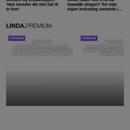
'Hun moeder wil niet dat ik
huwelijk dragen? Tot mijn
er ben'
eigen verbazing aarzelde ik
geen moment'
LINDA.
PREMIUM
DE STAD VAN
DE STAD VAN
Elske DeWall over Leeuwarden,
Isabelle Boer deelt haar f
muziek en haar favoriete plekken in
plekken in Zwolle: 'Deze pl
de stad: 'Een stad die voelt als thuis'
graag verborgen'