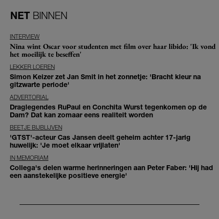
NET
BINNEN
INTERVIEW
Nina wint Oscar voor studenten met film over haar libido: 'Ik vond
het moeilijk te beseffen'
LEKKER LOEREN
Simon Keizer zet Jan Smit in het zonnetje: 'Bracht kleur na
gitzwarte periode'
ADVERTORIAL
Draglegendes RuPaul en Conchita Wurst tegenkomen op de
Dam? Dat kan zomaar eens realiteit worden
BEETJE BIJBLIJVEN
'GTST'-acteur Cas Jansen deelt geheim achter 17-jarig
huwelijk: 'Je moet elkaar vrijlaten'
IN MEMORIAM
Collega's delen warme herinneringen aan Peter Faber: 'Hij had
een aanstekelijke positieve energie'