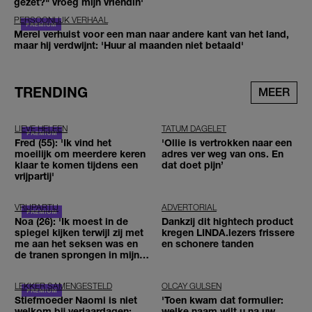
gezet?" vroeg mijn vriendin'
PERSOONLIJK VERHAAL
Merel verhuist voor een man naar andere kant van het land,
maar hij verdwijnt: 'Huur al maanden niet betaald'
TRENDING
MEER
LIEVE HELEEN
TATUM DAGELET
Fred (55): 'Ik vind het
'Ollie is vertrokken naar een
moeilijk om meerdere keren
adres ver weg van ons. En
klaar te komen tijdens een
dat doet pijn’
vrijpartij'
VRIJPARTIJ
ADVERTORIAL
Noa (26): 'Ik moest in de
Dankzij dit hightech product
spiegel kijken terwijl zij met
kregen LINDA.lezers frissere
me aan het seksen was en
en schonere tanden
de tranen sprongen in mijn
ogen'
LEKKER SAMENGESTELD
OLCAY GULSEN
Stiefmoeder Naomi is niet
'Toen kwam dat formulier:
welkom bij verjaardagen:
welke naam wilt u na uw