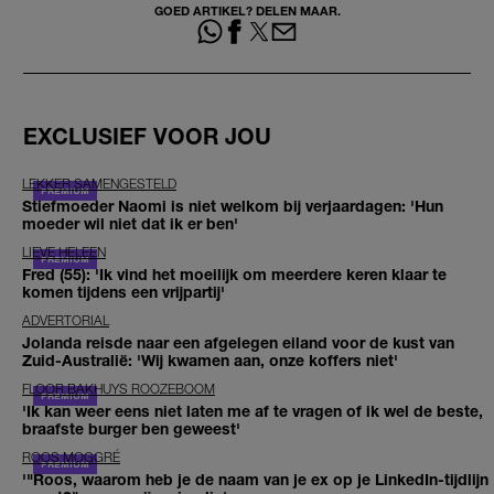
GOED ARTIKEL? DELEN MAAR.
EXCLUSIEF VOOR JOU
LEKKER SAMENGESTELD
Stiefmoeder Naomi is niet welkom bij verjaardagen: 'Hun
moeder wil niet dat ik er ben'
LIEVE HELEEN
Fred (55): 'Ik vind het moeilijk om meerdere keren klaar te
komen tijdens een vrijpartij'
ADVERTORIAL
Jolanda reisde naar een afgelegen eiland voor de kust van
Zuid-Australië: 'Wij kwamen aan, onze koffers niet'
FLOOR BAKHUYS ROOZEBOOM
'Ik kan weer eens niet laten me af te vragen of ik wel de beste,
braafste burger ben geweest'
ROOS MOGGRÉ
'"Roos, waarom heb je de naam van je ex op je LinkedIn-tijdlijn