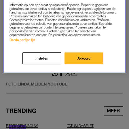
Abonneer je op ons LINDA.meiden YouTube-kanaal en mis
Informatie op een apparaat opslaan en/of openen. Beperkte gegevens
gebruiken om advertenties te selecteren. Publieksgroepen begrijpen aan de
geen aflevering van het tweede seizoen van Helemaal Para.
hand van statistieken of combinaties van gegevens uit verschillende bronnen.
Profielen aanmaken ten behoeve van gepersonaliseerde advertenties.
Contentprestaties meten. Diensten ontwikkelen en verbeteren. Profielen
Wil je ook zien
gebruiken voor de selectie van gepersonaliseerde advertenties. Beperkte
gegevens gebruiken om content te selecteren. Profielen aanmaken ter
Nina Warink over slaapprobleem in ‘Helemaal Para’: ‘Ik
personalisatie van content. Profielen gebruiken ter selectie van
gepersonaliseerde content. De prestaties van advertenties meten.
zie ’s nachts mensen in huis’
Derde partijen lijst
Helemaal Para is opgenomen bij
Paushuize
in Utrecht. De
inrichting (yes, tijgerprint-bank) is afkomstig van
Homestock
.
Instellen
Akkoord
GOED ARTIKEL? DELEN MAAR.
FOTO
LINDA.MEIDEN YOUTUBE
TRENDING
MEER
BEDROGEN VROUW
TATUM DAGELET