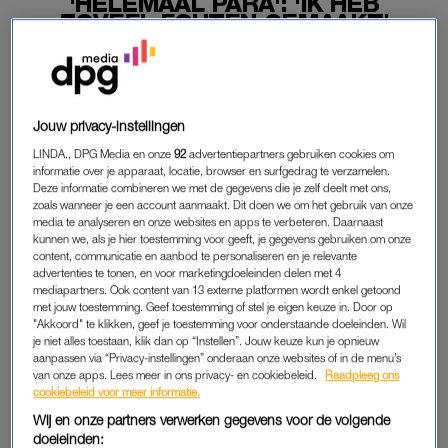
'HELEMAAL PARA': 'IK HEB
ZOVEEL FOUTEN GEMAAKT'
25-08-2019
|
GABY BOTERKOOPER
Ismaïl Ilgun is de vierde gast in ‘Helemaal Para’ op ons
LINDA.meiden YouTube kanaal. Jamie Li praat met hem
Jouw privacy-instellingen
over de liefde, zijn carrière en de periode waarin hij als
LINDA., DPG Media en onze
92
advertentiepartners gebruiken cookies om
’treitervlogger’ bekendstond.
informatie over je apparaat, locatie, browser en surfgedrag te verzamelen.
Deze informatie combineren we met de gegevens die je zelf deelt met ons,
Zou hij het nu anders doen?
zoals wanneer je een account aanmaakt. Dit doen we om het gebruik van onze
media te analyseren en onze websites en apps te verbeteren. Daarnaast
kunnen we, als je hier toestemming voor geeft, je gegevens gebruiken om onze
content, communicatie en aanbod te personaliseren en je relevante
VADERFIGUUR
advertenties te tonen, en voor marketingdoeleinden delen met 4
mediapartners. Ook content van 13 externe platformen wordt enkel getoond
In een openhartig gesprek vertelt Ismaïl hoe het kwam dat hij
met jouw toestemming. Geef toestemming of stel je eigen keuze in. Door op
zich in die periode misdroeg. “Ik heb nooit een vaderfiguur in
"Akkoord" te klikken, geef je toestemming voor onderstaande doeleinden. Wil
je niet alles toestaan, klik dan op “Instellen”. Jouw keuze kun je opnieuw
mijn leven gehad die mij aanstuurde”, vertelt hij. Op het
aanpassen via “Privacy-instellingen” onderaan onze websites of in de menu’s
moment dat paragnost Liesbeth aanschuift wordt hij direct
van onze apps. Lees meer in ons privacy- en cookiebeleid.
Raadpleeg ons
cookiebeleid voor meer informatie.
zenuwachtig. Én sceptisch: “Ik geloof er niets van. U bent
gek!”.
Wij en onze partners verwerken gegevens voor de volgende
doeleinden: