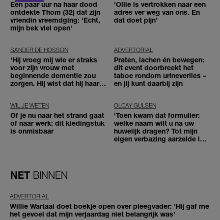
Een paar uur na haar dood
'Ollie is vertrokken naar een
ontdekte Thom (32) dat zijn
adres ver weg van ons. En
vriendin vreemdging: 'Echt,
dat doet pijn’
mijn bek viel open'
SANDER DE HOSSON
ADVERTORIAL
'Hij vroeg mij wie er straks
Praten, lachen én bewegen:
voor zijn vrouw met
dit event doorbreekt het
beginnende dementie zou
taboe rondom urineverlies –
zorgen. Hij wist dat hij haar
en jij kunt daarbij zijn
zou moeten loslaten'
WIL JE WETEN
OLCAY GULSEN
Of je nu naar het strand gaat
'Toen kwam dat formulier:
of naar werk: dit kledingstuk
welke naam wilt u na uw
is onmisbaar
huwelijk dragen? Tot mijn
eigen verbazing aarzelde ik
geen moment'
NET
BINNEN
ADVERTORIAL
Willie Wartaal doet boekje open over pleegvader: 'Hij gaf me
het gevoel dat mijn verjaardag niet belangrijk was'