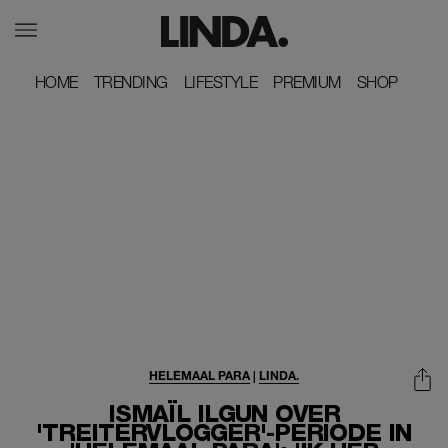
HOME
HOME
TRENDING
TRENDING
LIFESTYLE
LIFESTYLE
PREMIUM
PREMIUM
SHOP
SHOP
HELEMAAL PARA
|
LINDA.
ISMAÏL ILGUN OVER
'TREITERVLOGGER'-PERIODE IN