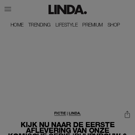
HOME
HOME
TRENDING
TRENDING
LIFESTYLE
LIFESTYLE
PREMIUM
PREMIUM
SHOP
SHOP
FICTIE
|
LINDA.
KIJK NU NAAR DE EERSTE
AFLEVERING VAN ONZE