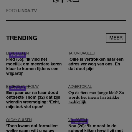
FOTO
LINDA.TV
TRENDING
MEER
LIEVE HELEEN
TATUM DAGELET
Fred (55): 'Ik vind het
'Ollie is vertrokken naar een
moeilijk om meerdere keren
adres ver weg van ons. En
klaar te komen tijdens een
dat doet pijn’
vrijpartij'
BEDROGEN VROUW
ADVERTORIAL
Op de fiets met jonge kids? Zo
Een paar uur na haar dood
wordt het ineens hartstikke
ontdekte Thom (32) dat zijn
makkelijk
vriendin vreemdging: 'Echt,
mijn bek viel open'
OLCAY GULSEN
VRIJPARTIJ
'Toen kwam dat formulier:
Noa (26): 'Ik moest in de
welke naam wilt u na uw
spiegel kijken terwijl zij met