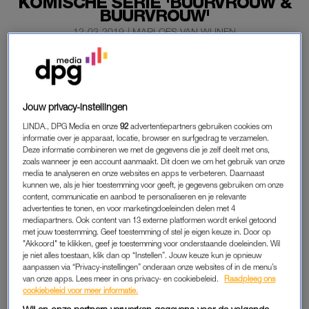
KOMISCHE SERIE 'BUURVROUW &
BUURVROUW'
12-03-2019
|
MARLOES VAN WIJNEN
Nieuw: ‘Buurvrouw & Buurvrouw’ – van de makers van
‘Gooische Vrouwen’. De relatie tussen de buurvrouwen
Anne (Bracha van Doesburgh) en Sjaan (Annet
Jouw privacy-instellingen
Malherbe) is goed, maar toch een tikkeltje ingewikkeld.
LINDA., DPG Media en onze
92
advertentiepartners gebruiken cookies om
De twee staan totaal verschillend in het leven en dat
informatie over je apparaat, locatie, browser en surfgedrag te verzamelen.
levert smakelijke situaties op.
Deze informatie combineren we met de gegevens die je zelf deelt met ons,
zoals wanneer je een account aanmaakt. Dit doen we om het gebruik van onze
media te analyseren en onze websites en apps te verbeteren. Daarnaast
Zo begrijpt Sjaan in deze eerste aflevering van
de nieuwe
kunnen we, als je hier toestemming voor geeft, je gegevens gebruiken om onze
LINDA.tv-original
‘Buurvrouw & Buurvrouw
‘ helemaal niks van
content, communicatie en aanbod te personaliseren en je relevante
de hedendaagse eetgewoonten.
advertenties te tonen, en voor marketingdoeleinden delen met 4
mediapartners. Ook content van 13 externe platformen wordt enkel getoond
met jouw toestemming. Geef toestemming of stel je eigen keuze in. Door op
Lees ook:
"Akkoord" te klikken, geef je toestemming voor onderstaande doeleinden. Wil
Vanaf 27 februari op LINDA.tv: de hilarische serie ‘Buurvrouw
je niet alles toestaan, klik dan op “Instellen”. Jouw keuze kun je opnieuw
aanpassen via “Privacy-instellingen” onderaan onze websites of in de menu’s
&
Buurvrouw’
van onze apps. Lees meer in ons privacy- en cookiebeleid.
Raadpleeg ons
cookiebeleid voor meer informatie.