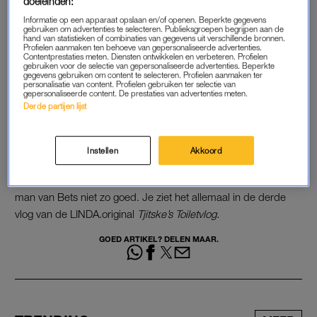
doeleinden:
maakt zich zorgen dat ze anders geen werk meer heeft en dat
Informatie op een apparaat opslaan en/of openen. Beperkte gegevens
gebruiken om advertenties te selecteren. Publieksgroepen begrijpen aan de
vindt ze heel erg.
hand van statistieken of combinaties van gegevens uit verschillende bronnen.
Profielen aanmaken ten behoeve van gepersonaliseerde advertenties.
Contentprestaties meten. Diensten ontwikkelen en verbeteren. Profielen
Lees ook
gebruiken voor de selectie van gepersonaliseerde advertenties. Beperkte
gegevens gebruiken om content te selecteren. Profielen aanmaken ter
Tjitske vlogt over quarantaineleven vanaf het toilet: ‘Dit is mijn
personalisatie van content. Profielen gebruiken ter selectie van
gepersonaliseerde content. De prestaties van advertenties meten.
toevluchtsoord’
Derde partijen lijst
VERRASSING
Instellen
Akkoord
Buurvrouw Bets heeft ook deze week weer allerlei
kookplannen. Of Tjitske daar zo blij van wordt, dat weet de
man van Bets niet zo goed. Je ziet het allemaal in de derde
vlog van de LINDA.original
Tjitske’s Toiletvlog.
GOED ARTIKEL? DELEN MAAR.