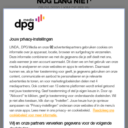
NOG LANG NIET'
08-04-2020
|
KIM DE BRUIN
Het was voor actrice Tjitske Reidinga een week van
lachen en huilen, maar ze houdt zichzelf bezig tijdens
de thuisisolatie. Onder meer met de ‘No Poo’-methode.
Jouw privacy-instellingen
Dat houdt in dat je voor een lange tijd je haar
niet wast.
LINDA., DPG Media en onze
92
advertentiepartners gebruiken cookies om
informatie over je apparaat, locatie, browser en surfgedrag te verzamelen.
Deze informatie combineren we met de gegevens die je zelf deelt met ons,
zoals wanneer je een account aanmaakt. Dit doen we om het gebruik van onze
DAGELIJKSE BEZIGHEDEN
media te analyseren en onze websites en apps te verbeteren. Daarnaast
kunnen we, als je hier toestemming voor geeft, je gegevens gebruiken om onze
Met een ‘lichtelijk’ verwilderde bos vet haar vertelt Tjitske
content, communicatie en aanbod te personaliseren en je relevante
vanaf het toilet hoe haar derde quarantaineweek eruit ziet. De
advertenties te tonen, en voor marketingdoeleinden delen met 4
mediapartners. Ook content van 13 externe platformen wordt enkel getoond
kleinste activiteiten, zoals een bezoek aan de apotheek, zijn nu
met jouw toestemming. Geef toestemming of stel je eigen keuze in. Door op
al heel opwindend. Dat zet Tjitske aan het denken: “Ik heb
"Akkoord" te klikken, geef je toestemming voor onderstaande doeleinden. Wil
opeens helemaal geen haast meer, zou het vroeger ook zo
je niet alles toestaan, klik dan op “Instellen”. Jouw keuze kun je opnieuw
aanpassen via “Privacy-instellingen” onderaan onze websites of in de menu’s
geweest zijn?”
van onze apps. Lees meer in ons privacy- en cookiebeleid.
Raadpleeg ons
cookiebeleid voor meer informatie.
Toch zijn er ook dingen die ze niet doet, zoals schoonmaken.
Wij en onze partners verwerken gegevens voor de volgende
Niet vanwege luiheid, maar voor de schoonmaakster. Ze