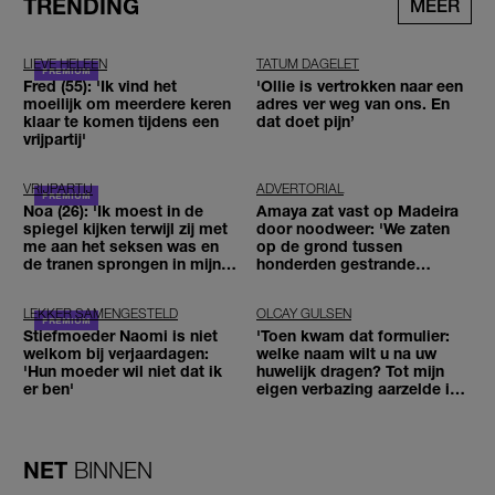
TRENDING
MEER
LIEVE HELEEN
TATUM DAGELET
Fred (55): 'Ik vind het
'Ollie is vertrokken naar een
moeilijk om meerdere keren
adres ver weg van ons. En
klaar te komen tijdens een
dat doet pijn’
vrijpartij'
VRIJPARTIJ
ADVERTORIAL
Noa (26): 'Ik moest in de
Amaya zat vast op Madeira
spiegel kijken terwijl zij met
door noodweer: 'We zaten
me aan het seksen was en
op de grond tussen
de tranen sprongen in mijn
honderden gestrande
ogen'
reizigers'
LEKKER SAMENGESTELD
OLCAY GULSEN
Stiefmoeder Naomi is niet
'Toen kwam dat formulier:
welkom bij verjaardagen:
welke naam wilt u na uw
'Hun moeder wil niet dat ik
huwelijk dragen? Tot mijn
er ben'
eigen verbazing aarzelde ik
geen moment'
NET
BINNEN