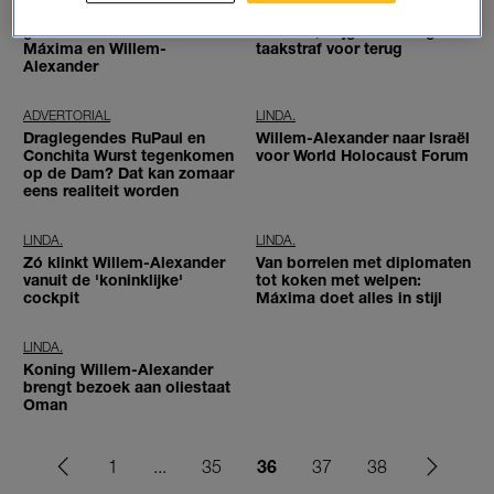
Koningspaar 18 jaar
Man beledigt koningin
getrouwd: 18x liefde tussen
Máxima, krijgt er veertig uur
Máxima en Willem-
taakstraf voor terug
Alexander
ADVERTORIAL
LINDA.
Draglegendes RuPaul en
Willem-Alexander naar Israël
Conchita Wurst tegenkomen
voor World Holocaust Forum
op de Dam? Dat kan zomaar
eens realiteit worden
LINDA.
LINDA.
Zó klinkt Willem-Alexander
Van borrelen met diplomaten
vanuit de 'koninklijke'
tot koken met welpen:
cockpit
Máxima doet alles in stijl
LINDA.
Koning Willem-Alexander
brengt bezoek aan oliestaat
Oman
36
1
...
35
37
38