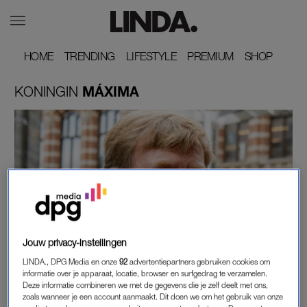
HOME
HOME
TRENDING
TRENDING
LIFESTYLE
LIFESTYLE
PREMIUM
PREMIUM
SHOP
SHOP
KONINGIN
MÁXIMA
Jouw privacy-instellingen
LINDA.
LINDA., DPG Media en onze
92
advertentiepartners gebruiken cookies om
KONING WILLEM-ALEXANDER HOUDT TV-
informatie over je apparaat, locatie, browser en surfgedrag te verzamelen.
TOESPRAAK OVER CORONAVIRUS
Deze informatie combineren we met de gegevens die je zelf deelt met ons,
zoals wanneer je een account aanmaakt. Dit doen we om het gebruik van onze