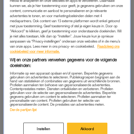
media te analyseren en onze websites en apps te verbeteren. Daarnaast
BABYNIEUWS
KONINKLIJK
kunnen we, als je hier toestemming voor geeft, je gegevens gebruiken om onze
content, communicatie en aanbod te personaliseren en je relevante
Als blijk van dank: Syrisch
Koningin Máxima
advertenties te tonen, en voor marketingdoeleinden delen met 4
stel vernoemt baby naar
zenuwachtig door 'paniek'
Willem-Alexander
coronavirus
mediapartners. Ook content van 13 externe platformen wordt enkel getoond
met jouw toestemming. Geef toestemming of stel je eigen keuze in. Door op
"Akkoord" te klikken, geef je toestemming voor onderstaande doeleinden. Wil
ADVERTORIAL
KONINKLIJK
je niet alles toestaan, klik dan op “Instellen”. Jouw keuze kun je opnieuw
Jolanda reisde naar een
'Excuses koning Willem-
aanpassen via “Privacy-instellingen” onderaan onze websites of in de menu’s
afgelegen eiland voor de
Alexander aan Indonesië
van onze apps. Lees meer in ons privacy- en cookiebeleid.
Raadpleeg ons
kust van Zuid-Australië: 'Wij
ongepast'
cookiebeleid voor meer informatie.
kwamen aan, onze koffers
Wij en onze partners verwerken gegevens voor de volgende
niet'
doeleinden:
LINDA.
LINDA.
Informatie op een apparaat opslaan en/of openen. Beperkte gegevens
Willem-Alexander en
Koninklijke fotosessie in
gebruiken om advertenties te selecteren. Publieksgroepen begrijpen aan de
Máxima naar Indonesië,
Lech, mét zoen van Amalia
hand van statistieken of combinaties van gegevens uit verschillende bronnen.
ondanks coronavirus
voor Willem-Alexander
Profielen aanmaken ten behoeve van gepersonaliseerde advertenties.
Contentprestaties meten. Diensten ontwikkelen en verbeteren. Profielen
gebruiken voor de selectie van gepersonaliseerde advertenties. Beperkte
gegevens gebruiken om content te selecteren. Profielen aanmaken ter
ADVERTORIAL
KONINKLIJK
personalisatie van content. Profielen gebruiken ter selectie van
Dankzij dit hightech product
Er zijn nieuwe portretfoto's
gepersonaliseerde content. De prestaties van advertenties meten.
kregen LINDA.lezers frissere
van Willem-Alexander en
Derde partijen lijst
en schonere tanden
Máxima en dé vraag is
natuurlijk...
Instellen
Akkoord
LINDA.
JAMMER JOH