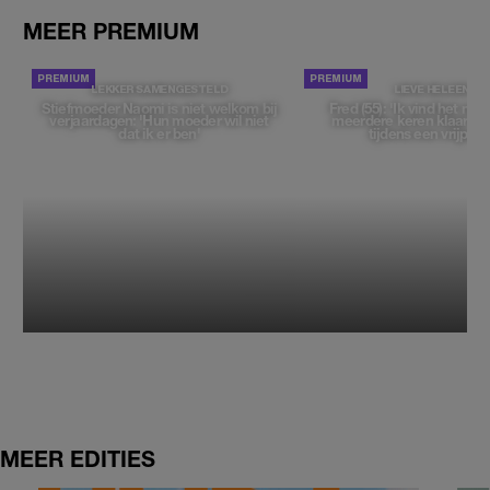
MEER PREMIUM
LEKKER SAMENGESTELD
LIEVE HELEEN
Stiefmoeder Naomi is niet welkom bij
Fred (55): 'Ik vind het moe
verjaardagen: 'Hun moeder wil niet
meerdere keren klaar t
dat ik er ben'
tijdens een vrijpartij
MEER EDITIES