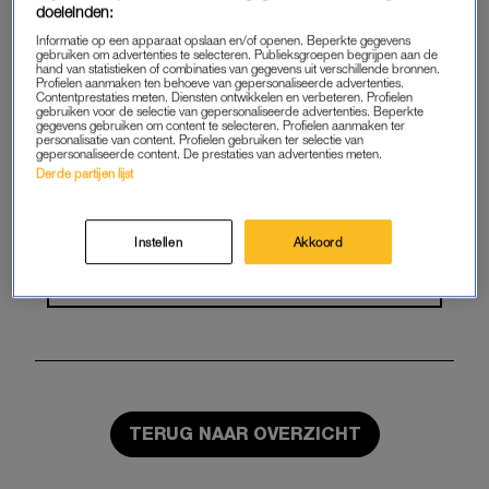
doeleinden:
Geniet van te gekke winacties en
Informatie op een apparaat opslaan en/of openen. Beperkte gegevens
gebruiken om advertenties te selecteren. Publieksgroepen begrijpen aan de
lekkere puzzels
hand van statistieken of combinaties van gegevens uit verschillende bronnen.
Profielen aanmaken ten behoeve van gepersonaliseerde advertenties.
Contentprestaties meten. Diensten ontwikkelen en verbeteren. Profielen
Maandelijks opzegbaar
gebruiken voor de selectie van gepersonaliseerde advertenties. Beperkte
gegevens gebruiken om content te selecteren. Profielen aanmaken ter
personalisatie van content. Profielen gebruiken ter selectie van
gepersonaliseerde content. De prestaties van advertenties meten.
START GRATIS MAAND
Derde partijen lijst
Daarna €5,95 per maand
Instellen
Akkoord
Al abonnee? Log in
TERUG NAAR OVERZICHT