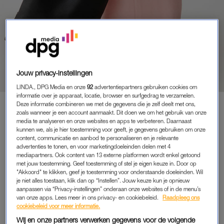
FIJNE KORTING
KRIJG NU 50 PROCENT
KORTING OP DEZE PRACHTIGE
TAS
Jouw privacy-instellingen
LINDA., DPG Media en onze
92
advertentiepartners gebruiken cookies om
informatie over je apparaat, locatie, browser en surfgedrag te verzamelen.
Deze informatie combineren we met de gegevens die je zelf deelt met ons,
zoals wanneer je een account aanmaakt. Dit doen we om het gebruik van onze
PREMIUM
media te analyseren en onze websites en apps te verbeteren. Daarnaast
kunnen we, als je hier toestemming voor geeft, je gegevens gebruiken om onze
LEES VERDER MET
content, communicatie en aanbod te personaliseren en je relevante
advertenties te tonen, en voor marketingdoeleinden delen met 4
PREMIUM
mediapartners. Ook content van 13 externe platformen wordt enkel getoond
met jouw toestemming. Geef toestemming of stel je eigen keuze in. Door op
"Akkoord" te klikken, geef je toestemming voor onderstaande doeleinden. Wil
je niet alles toestaan, klik dan op “Instellen”. Jouw keuze kun je opnieuw
Krijg onbeperkt toegang tot alle
aanpassen via “Privacy-instellingen” onderaan onze websites of in de menu’s
artikelen
van onze apps. Lees meer in ons privacy- en cookiebeleid.
Raadpleeg ons
cookiebeleid voor meer informatie.
Lees LINDA.magazine online
Wij en onze partners verwerken gegevens voor de volgende