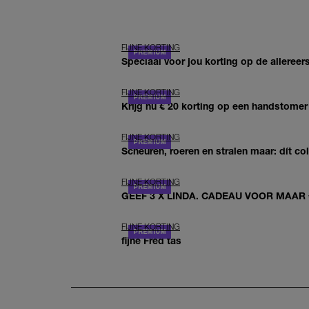
FIJNE KORTING
Speciaal voor jou korting op de allereer
FIJNE KORTING
Krijg nu € 20 korting op een handstomer
FIJNE KORTING
Scheuren, roeren en stralen maar: dít c
FIJNE KORTING
GEEF 3 X LINDA. CADEAU VOOR MAAR 
FIJNE KORTING
fijne Fred tas