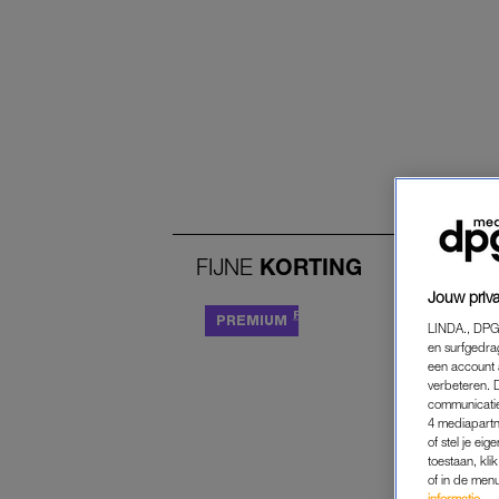
FIJNE
KORTING
Jouw priva
FIJNE KORTING
LINDA., DPG
en surfgedra
een account 
verbeteren. 
communicatie
4 mediapartn
of stel je ei
toestaan, kli
of in de men
informatie.