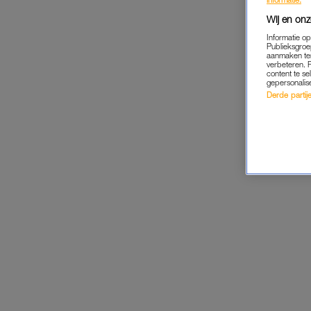
Wij en onz
Informatie o
Publieksgroe
aanmaken ten
verbeteren. 
content te se
gepersonalis
Derde partijen