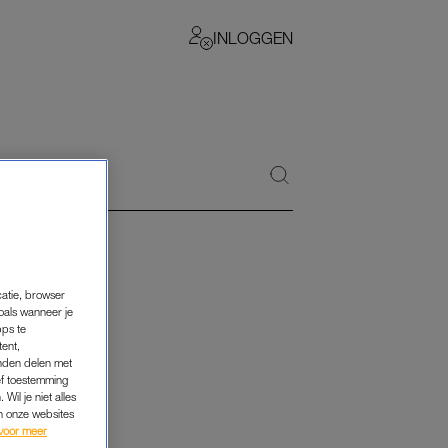
INLOGGEN
catie, browser
oals wanneer je
pps te
tent,
inden delen met
ef toestemming
Wil je niet alles
an onze websites
voor meer