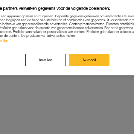
e partners verwerken gegevens voor de volgende doeleinden:
p een apparaat opslaan en/of openen. Beperkte gegevens gebruiken om advertenties te sele
pen begrijpen aan de hand van statistieken of combinaties van gegevens uit verschillende br
 behoeve van gepersonaliseerde advertenties. Contentprestaties meten. Diensten ontwikkel
Profielen gebruiken voor de selectie van gepersonaliseerde advertenties. Beperkte gegeven
lecteren. Profielen aanmaken ter personalisatie van content. Profielen gebruiken ter selectie 
eerde content. De prestaties van advertenties meten.
 lijst
Instellen
Akkoord