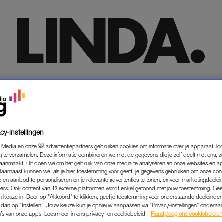
HOME
HOME
TRENDING
TRENDING
LIFESTYLE
LIFESTYLE
PREMIUM
PREMIUM
SHOP
SHOP
MEER
MEER
cy-instellingen
 Media en onze
92
advertentiepartners gebruiken cookies om informatie over je apparaat, lo
g te verzamelen. Deze informatie combineren we met de gegevens die je zelf deelt met ons, z
aanmaakt. Dit doen we om het gebruik van onze media te analyseren en onze websites en a
Daarnaast kunnen we, als je hier toestemming voor geeft, je gegevens gebruiken om onze con
 en aanbod te personaliseren en je relevante advertenties te tonen, en voor marketingdoele
ers. Ook content van 13 externe platformen wordt enkel getoond met jouw toestemming. Ge
gen keuze in. Door op "Akkoord" te klikken, geef je toestemming voor onderstaande doeleinden. 
k dan op “Instellen”. Jouw keuze kun je opnieuw aanpassen via “Privacy-instellingen” ondera
u’s van onze apps. Lees meer in ons privacy- en cookiebeleid.
Raadpleeg ons cookiebeleid 