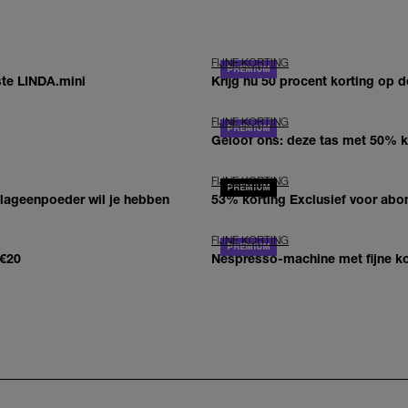
FIJNE KORTING
ste LINDA.mini
Krijg nu 50 procent korting op d
FIJNE KORTING
Geloof ons: deze tas met 50% k
FIJNE KORTING
ollageenpoeder wil je hebben
53% korting Exclusief voor abo
FIJNE KORTING
€20
Nespresso-machine met fijne ko