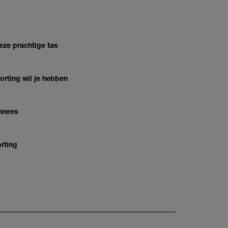
eze prachtige tas
orting wil je hebben
nnees
rting