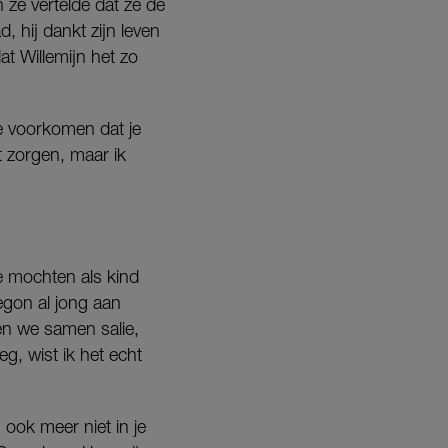
 ze vertelde dat ze de
, hij dankt zijn leven
at Willemijn het zo
te voorkomen dat je
ht zorgen, maar ik
we mochten als kind
egon al jong aan
en we samen salie,
g, wist ik het echt
j ook meer niet in je