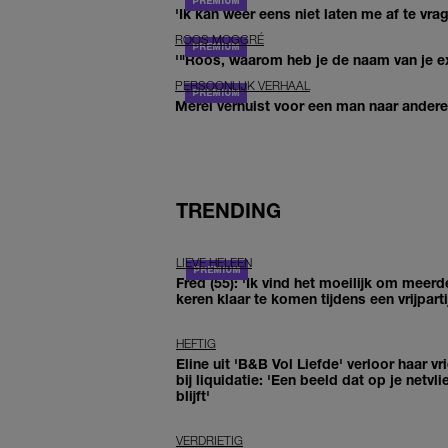
'Ik kan weer eens niet laten me af te vr
ROOS MOGGRÉ
'"Roos, waarom heb je de naam van je ex 
PERSOONLIJK VERHAAL
Merel verhuist voor een man naar andere 
TRENDING
LIEVE HELEEN
Fred (55): 'Ik vind het moeilijk om meerd
keren klaar te komen tijdens een vrijparti
HEFTIG
Eline uit 'B&B Vol Liefde' verloor haar vr
bij liquidatie: 'Een beeld dat op je netvli
blijft'
VERDRIETIG