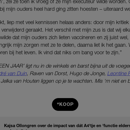
, zei ze toen ik vroeg of ze mijn executeur wilde worden.
ij mijn ouders heel hard ging zitten hoesten – uiteraard wel
ukt, liep met veel kennissen helaas anders: door mijn kritie
rwijderd geraakt. Het verschil met mijn zus is dat wij elk
t wilde dat mijn ouders zich lieten vaccineren en zij juist wel,
angrijk mijn zorgen met ze te delen, daarna liet ik het gaan
en bij het leven. Ik vind dat niks om bang voor te zijn.”
 JAAR’ ligt nu in de winkels en barst bijna uit de voegen
ré van Duin
, Raven van Dorst, Hugo de Jonge,
Leontine R
Jelka van Houten liggen op je te wachten. Mis ‘m niet en 
“KOOP
Kajsa Ollongren over de impact van dát A4'tje en 'functie elders'