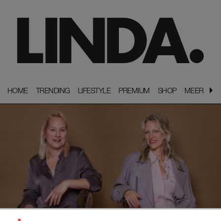
HOME
HOME
TRENDING
TRENDING
LIFESTYLE
LIFESTYLE
PREMIUM
PREMIUM
SHOP
SHOP
MEER
MEER