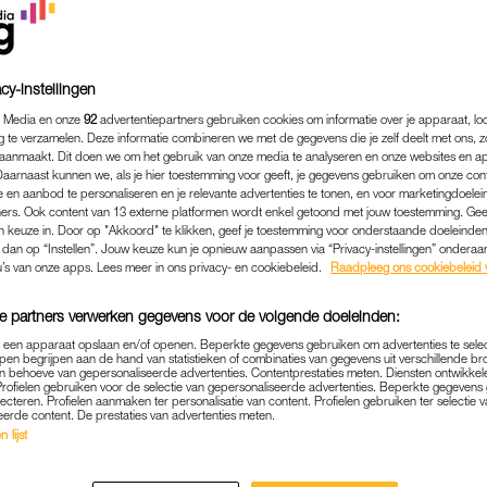
cy-instellingen
 Media en onze
92
advertentiepartners gebruiken cookies om informatie over je apparaat, lo
g te verzamelen. Deze informatie combineren we met de gegevens die je zelf deelt met ons, z
aanmaakt. Dit doen we om het gebruik van onze media te analyseren en onze websites en a
Daarnaast kunnen we, als je hier toestemming voor geeft, je gegevens gebruiken om onze con
 en aanbod te personaliseren en je relevante advertenties te tonen, en voor marketingdoele
ers. Ook content van 13 externe platformen wordt enkel getoond met jouw toestemming. Ge
gen keuze in. Door op "Akkoord" te klikken, geef je toestemming voor onderstaande doeleinden. 
k dan op “Instellen”. Jouw keuze kun je opnieuw aanpassen via “Privacy-instellingen” ondera
u’s van onze apps. Lees meer in ons privacy- en cookiebeleid.
Raadpleeg ons cookiebeleid 
PERSOONLIJK
|
EXCLUSIEF IN LINDA.
e partners verwerken gegevens voor de volgende doeleinden:
HELOÏSE EN WILLEMIJN 
p een apparaat opslaan en/of openen. Beperkte gegevens gebruiken om advertenties te sele
OR (G)EEN PRIK: 'WE ZIE
pen begrijpen aan de hand van statistieken of combinaties van gegevens uit verschillende br
 behoeve van gepersonaliseerde advertenties. Contentprestaties meten. Diensten ontwikkel
GOEDE INTENTIES'
Profielen gebruiken voor de selectie van gepersonaliseerde advertenties. Beperkte gegeven
lecteren. Profielen aanmaken ter personalisatie van content. Profielen gebruiken ter selectie 
eerde content. De prestaties van advertenties meten.
27-11-2021
|
ELLEN HENSBERGEN
 lijst
 Wat doe je als je partner, zus of zoon een heel ande