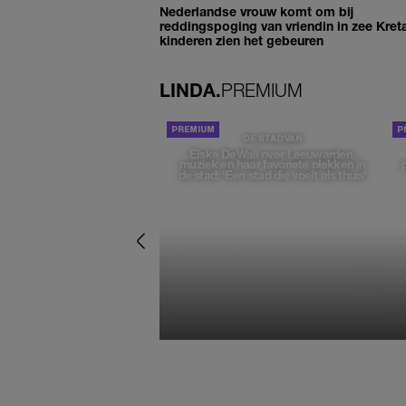
Nederlandse vrouw komt om bij
reddingspoging van vriendin in zee Kret
kinderen zien het gebeuren
LINDA.
PREMIUM
DE STAD VAN
Elske DeWall over Leeuwarden,
muziek en haar favoriete plekken in
de stad: 'Een stad die voelt als thuis'