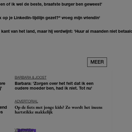
agen of ik wel de beste, braafste burger ben geweest'
op je LinkedIn-tijdlijn gezet?" vroeg mijn vriendin'
kant van het land, maar hij verdwijnt: 'Huur al maanden niet betaal
MEER
BARBARA & JOOST
ere
Barbara: 'Zorgen over het feit dat ik een
j'
oudere moeder ben, had ik niet. Tot nu'
ADVERTORIAL
Op de fiets met jonge kids? Zo wordt het ineens
iend
hartstikke makkelijk
es
VRIJPARTIJ