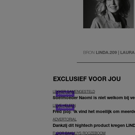
BRON
LINDA.209 | LAUR
EXCLUSIEF VOOR JOU
LEKKER SAMENGESTELD
Stiefmoeder Naomi is niet welkom bij ver
LIEVE HELEEN
Fred (55): 'Ik vind het moeilijk om meerde
ADVERTORIAL
Dankzij dit hightech product kregen LIN
FLOOR BAKHUYS ROOZEBOOM