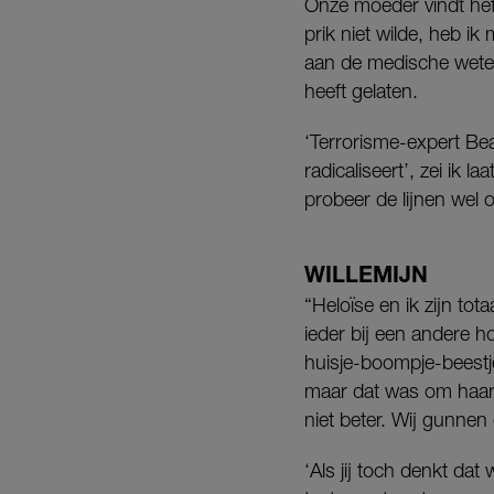
Onze moeder vindt het 
prik niet wilde, heb ik
aan de medische wetens
heeft gelaten.
‘Terrorisme-­expert Be
radicaliseert’, zei ik 
probeer de lijnen wel 
WILLEMIJN
“Heloïse en ik zijn to
ieder bij een andere h
huisje­-boompje­-bees
maar dat was om haar 
niet beter. Wij gunnen 
‘Als jij toch denkt dat 