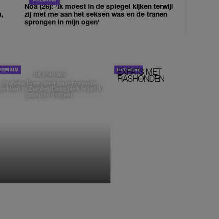
Noa (26): 'Ik moest in de spiegel kijken terwijl
a,
zij met me aan het seksen was en de tranen
sprongen in mijn ogen'
EXPATS MET
STOM!
DE STAD VAN
RASHONDEN
Isabelle Boer deelt haar favoriete
plekken in Zwolle: 'Deze plek houd ik
graag verborgen'
MONIQUE KLEMANN