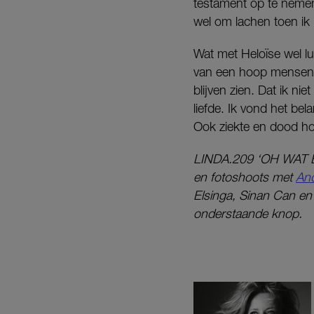
testament op te nemen’
wel om lachen toen ik b
Wat met Heloïse wel l
van een hoop mensen ve
blijven zien. Dat ik nie
liefde. Ik vond het bel
Ook ziekte en dood hor
LINDA.209 ‘OH WAT EEN
en fotoshoots met
And
Elsinga, Sinan Can en 
onderstaande knop.