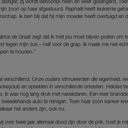
lastiger, zij wordt behoorlijk heen en weer geslingerd. Toen
 mijn zoon op haar afgestuurd. Raphaël heeft leukemie gehad
chap. Ik ben blij dat hij mijn moeder heeft overtuigd en d
atrice de Graaf zegt dat ik met jou moet blijven praten om 
laatst tegen mijn zus – half voor de grap. Ik maak me niet ec
open te houden.”
taal verschillend. Onze ouders stimuleerden die eigen­heid, 
ockeyclub en speelden in verschillende orkesten. Heloïse b
tje, ik was nog lang druk met navelstaren. Een keer brandd
tweedehands­ auto te reinigen. Toen haar zoon kanker kree
elkaar het anders zijn, ook nu.
wij over twee jaar allemaal dood zijn door de prik, hoef je mi