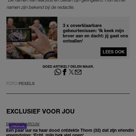
namen zijn bekend bij de redactie.
3 x onverklaarbare
gebeurtenissen: 'Ik keek mijn
broer aan en dacht: jij gaat ons
ontvallen'
LEES OOK
GOED ARTIKEL? DELEN MAAR.
FOTO
PEXELS
EXCLUSIEF VOOR JOU
BEDROGEN VROUW
Een paar uur na haar dood ontdekte Thom (32) dat zijn vriendin
vreemdging: 'Echt, mijn bek viel open'