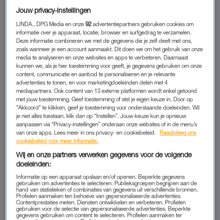
Jouw privacy-instellingen
LINDA., DPG Media en onze
92
advertentiepartners gebruiken cookies om
SPECIALE CONNECTIE
informatie over je apparaat, locatie, browser en surfgedrag te verzamelen.
Haar eerste vriendje ontmoet Marylou* (55) op haar dertiende.
Deze informatie combineren we met de gegevens die je zelf deelt met ons,
zoals wanneer je een account aanmaakt. Dit doen we om het gebruik van onze
Hij, Stefan*, is dan 16 jaar oud. Ze hebben uiteindelijk een
media te analyseren en onze websites en apps te verbeteren. Daarnaast
relatie van vijf jaar, maar blijven elkaar ook na het einde van
kunnen we, als je hier toestemming voor geeft, je gegevens gebruiken om onze
content, communicatie en aanbod te personaliseren en je relevante
hun relatie zien. “Wij hebben op de één of andere manier altijd
advertenties te tonen, en voor marketingdoeleinden delen met 4
een speciale connectie gehouden.”
mediapartners. Ook content van 13 externe platformen wordt enkel getoond
met jouw toestemming. Geef toestemming of stel je eigen keuze in. Door op
"Akkoord" te klikken, geef je toestemming voor onderstaande doeleinden. Wil
Stefan blijft in Nederland wonen, maar Marylou emigreert op
je niet alles toestaan, klik dan op “Instellen”. Jouw keuze kun je opnieuw
haar twintigste naar Canada. Ondanks de afstand – en het feit
aanpassen via “Privacy-instellingen” onderaan onze websites of in de menu’s
dat ze inmiddels met een andere man getrouwd is – blijft ze
van onze apps. Lees meer in ons privacy- en cookiebeleid.
Raadpleeg ons
cookiebeleid voor meer informatie.
dromen over haar eerste vriendje. “Die dromen waren zo
Wij en onze partners verwerken gegevens voor de volgende
intens, dat ik mijn moeder in Nederland belde om te vragen of
doeleinden:
alles wel goed ging met Stefan. Later bleek dat juist op de
Informatie op een apparaat opslaan en/of openen. Beperkte gegevens
dagen dat ik zo heftig over hem had gedroomd, zijn zoons
gebruiken om advertenties te selecteren. Publieksgroepen begrijpen aan de
hand van statistieken of combinaties van gegevens uit verschillende bronnen.
geboren waren.”
Profielen aanmaken ten behoeve van gepersonaliseerde advertenties.
Contentprestaties meten. Diensten ontwikkelen en verbeteren. Profielen
gebruiken voor de selectie van gepersonaliseerde advertenties. Beperkte
gegevens gebruiken om content te selecteren. Profielen aanmaken ter