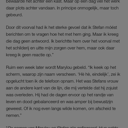
bewaarde het achter een kast. Maar op een dag viel het werk
daar plots achter vandaan. In principe onmogelijk, maar toch
gebeurd.
Door dit voorval had ik het sterke gevoel dat ik Stefan móést
berichten om te vragen hoe het met hem ging. Maar ik kreeg
die dag geen antwoord. Ik berichtte hem over het voorval met
het schilderij en uitte mijn zorgen over hem, maar ook daar
kreeg ik geen reactie op.”
Ruim een week later wordt Marylou gebeld. “Ik keek op het
scherm, waarop zijn naam verscheen. ‘Hè hè, eindelijk’, zei ik
opgelucht toen ik de telefoon opnam. Het was Stefans vrouw
aan de andere kant van de lijn, die mij vertelde dat hij zojuist
was overleden. Hij had de dagen ervoor op het randje van
leven en dood gebalanceerd en was amper bij bewustzijn
geweest. Of ik nog even langs wilde komen, om afscheid te
nemen.”
*
De namen van Marylou en Stefan zijn gefingeerd. Hun echte