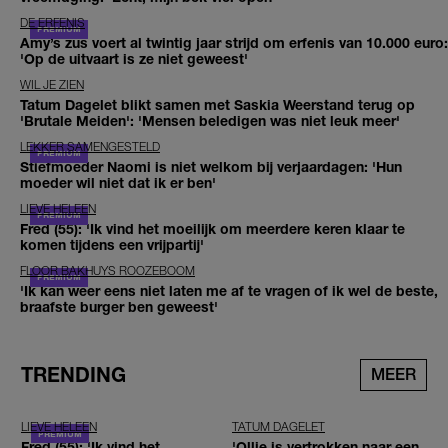
DE ERFENIS
Amy’s zus voert al twintig jaar strijd om erfenis van 10.000 euro:
'Op de uitvaart is ze niet geweest'
WIL JE ZIEN
Tatum Dagelet blikt samen met Saskia Weerstand terug op
'Brutale Meiden': 'Mensen beledigen was niet leuk meer'
LEKKER SAMENGESTELD
Stiefmoeder Naomi is niet welkom bij verjaardagen: 'Hun
moeder wil niet dat ik er ben'
LIEVE HELEEN
Fred (55): 'Ik vind het moeilijk om meerdere keren klaar te
komen tijdens een vrijpartij'
FLOOR BAKHUYS ROOZEBOOM
'Ik kan weer eens niet laten me af te vragen of ik wel de beste,
braafste burger ben geweest'
TRENDING
MEER
LIEVE HELEEN
TATUM DAGELET
Fred (55): 'Ik vind het
'Ollie is vertrokken naar een