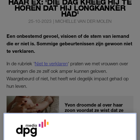
HAAR EX: 'DIE DAG KREEG HIJ TE
HOREN DAT HIJ LONGKANKER
HAD'
25-10-2023
|
MICHELLE VAN DER MOLEN
Een onbestemd gevoel, visioen of de stem van iemand
die er niet is. Sommige gebeurtenissen zijn gewoon niet
te verklaren.
In de rubriek ‘
Niet te verklaren
‘ praten we met vrouwen over
ervaringen die ze zelf ook amper kunnen geloven.
Waargebeurd of niet, het heeft wel degelijk impact gehad op
hun leven.
Yvon droomde al over haar
zoon voordat ze wist dat ze
zwanger was
LEES OOK