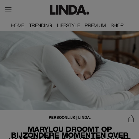
HOME
HOME
TRENDING
TRENDING
LIFESTYLE
LIFESTYLE
PREMIUM
PREMIUM
SHOP
SHOP
PERSOONLIJK
|
LINDA.
MARYLOU DROOMT OP
BIJZONDERE MOMENTEN OVER