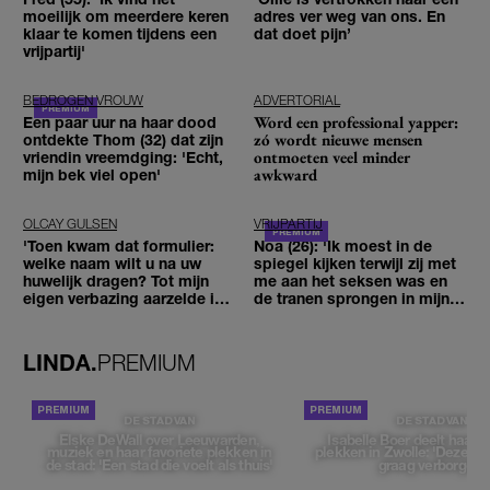
moeilijk om meerdere keren
adres ver weg van ons. En
klaar te komen tijdens een
dat doet pijn’
vrijpartij'
BEDROGEN VROUW
ADVERTORIAL
Word een professional yapper:
Een paar uur na haar dood
zó wordt nieuwe mensen
ontdekte Thom (32) dat zijn
ontmoeten veel minder
vriendin vreemdging: 'Echt,
awkward
mijn bek viel open'
OLCAY GULSEN
VRIJPARTIJ
'Toen kwam dat formulier:
Noa (26): 'Ik moest in de
welke naam wilt u na uw
spiegel kijken terwijl zij met
huwelijk dragen? Tot mijn
me aan het seksen was en
eigen verbazing aarzelde ik
de tranen sprongen in mijn
geen moment'
ogen'
LINDA.
PREMIUM
DE STAD VAN
DE STAD VAN
Elske DeWall over Leeuwarden,
Isabelle Boer deelt haar f
muziek en haar favoriete plekken in
plekken in Zwolle: 'Deze pl
de stad: 'Een stad die voelt als thuis'
graag verborgen'