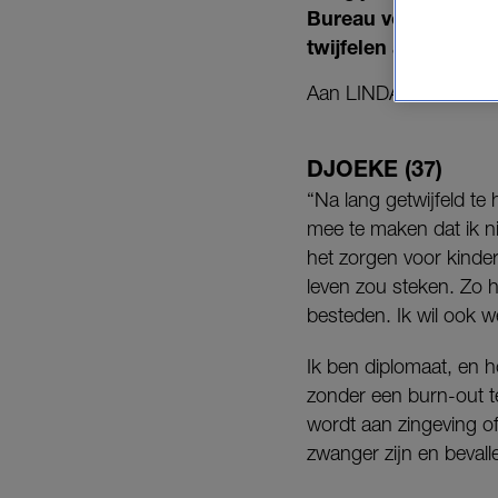
Bureau voor de Stati
twijfelen allebei of 
Aan LINDA. vertellen ze
DJOEKE (37)
“Na lang getwijfeld te
mee te maken dat ik ni
het zorgen voor kinder
leven zou steken. Zo h
besteden. Ik wil ook w
Ik ben diplomaat, en h
zonder een burn-out te
wordt aan zingeving of 
zwanger zijn en bevall