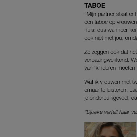
TABOE
“Mijn partner staat er 
een taboe op vrouwen d
huis: dus wanneer ko
ook niet met jou, omd
Ze zeggen ook dat het
verbazingwekkend. We 
van ‘kinderen moeten 
Wat ik vrouwen met twi
ernaar te luisteren. L
je onderbuikgevoel, dat
*Djoeke vertelt haar v