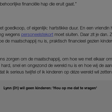
ehoorlijke financiële hap die eruit gaat.”
t goedkoop, of eigenlijk: hartstikke duur. En een vriendin h
ang wegens
personeelstekort
moet sluiten. Daar zit je dan. 
e de maatschappij nu is, praktisch financieel gezien kinder
ns zorgen om de maatschappij, om hoe we met elkaar omga
 hard, snel en ongezond de wereld nu is en hoe wij de aard
dat ik serieus twijfel of ik kinderen op déze wereld wil zetten
Lynn (31) wil geen kinderen: 'Hou op me dat te vragen'