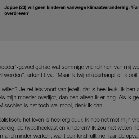
Joppe (23) wil geen kinderen vanwege klimaatverandering: 'Fam
overdreven'
rmoeder’-gevoel gehad wat sommige vriendinnen van mij we
 worden”, erkent Eva. “Maar ik twijfel überhaupt of ik ooit 
illen? Je zet iets voort van jezelf, dat is heel leuk. Ik ben z
Als mijn moeder overlijdt, dan ben alleen ik er nog. Als ik ge
Misschien is het toch wel mooi, denk ik dan.
alistisch: het leven is heel erg duur. Ik heb net met mijn v
oordig, de hypotheeklast én kinderen? Ik zou niet weten h
iemand minder werken, want een kind fulltime naar de opva