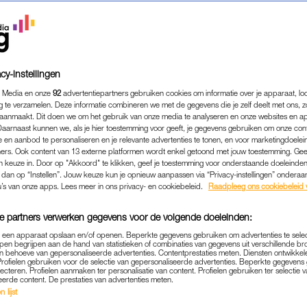
cy-instellingen
 Media en onze
92
advertentiepartners gebruiken cookies om informatie over je apparaat, lo
g te verzamelen. Deze informatie combineren we met de gegevens die je zelf deelt met ons, z
aanmaakt. Dit doen we om het gebruik van onze media te analyseren en onze websites en a
Daarnaast kunnen we, als je hier toestemming voor geeft, je gegevens gebruiken om onze con
 en aanbod te personaliseren en je relevante advertenties te tonen, en voor marketingdoele
ers. Ook content van 13 externe platformen wordt enkel getoond met jouw toestemming. Ge
gen keuze in. Door op "Akkoord" te klikken, geef je toestemming voor onderstaande doeleinden. 
k dan op “Instellen”. Jouw keuze kun je opnieuw aanpassen via “Privacy-instellingen” ondera
FAMILIE
|
INTERVIEW
u’s van onze apps. Lees meer in ons privacy- en cookiebeleid.
Raadpleeg ons cookiebeleid 
JOEKE TWIJFELEN OF ZE
e partners verwerken gegevens voor de volgende doeleinden:
'KINDEROPVANG IS ALS E
p een apparaat opslaan en/of openen. Beperkte gegevens gebruiken om advertenties te sele
HYPOTHEEK'
pen begrijpen aan de hand van statistieken of combinaties van gegevens uit verschillende br
 behoeve van gepersonaliseerde advertenties. Contentprestaties meten. Diensten ontwikkel
Profielen gebruiken voor de selectie van gepersonaliseerde advertenties. Beperkte gegeven
07-01-2024
|
NIVINE DE JONG
lecteren. Profielen aanmaken ter personalisatie van content. Profielen gebruiken ter selectie 
eerde content. De prestaties van advertenties meten.
 lijst
et aantal baby’s het laagste niveau ooit, blijkt uit cij