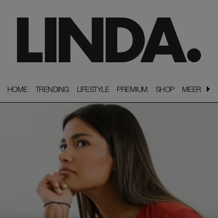
HOME
HOME
TRENDING
TRENDING
LIFESTYLE
LIFESTYLE
PREMIUM
PREMIUM
SHOP
SHOP
MEER
MEER