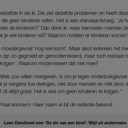
hetzelfde in als ik. Die ziet dezelfde problemen en heeft dezel
ie geen kinderen willen. Het is een standaardvraag. ‘Je h
men de kinderen?’ Dan denk ik: waar bemoeien mensen z
at je wel kinderen wil? Waarom móéten er kinderen komen
 moedergevoel ‘nog wel komt’. Maar alsof iedereen het hee
zijn zo gegroeid en gemoderniseerd, maar toch bestaat n
krijgen’. Waarom moderniseert dat niet mee?
jfels zou willen meegeven, is om je eigen onderbuikgevoel
aat je nergens toe dwingen, niet door mensen en niet door 
 zit altijd goed. Het is oké om geen kinderen te krijgen.”
erhaal anoniem. Haar naam is bij de redactie bekend.
Leen Dendievel over 'De zin van een kind': 'Blijf uit andermans b