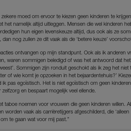
 zekere moed om ervoor te kiezen geen kinderen te krijgen
het namelijk altijd uitleggen. Mensen die wel kinderen heb
erdedigen hun eigen levenskeuze altijd, dus ook als ze so
, dan nog zullen ze dit vaak als de ‘betere keuze’ voorscho
eacties ontvangen op mijn standpunt. Ook als ik anderen vr
n, waren sommigen beledigd of was het antwoord dat het ‘n
eest’. Sommigen zijn ronduit geschokt als ik zeg het niet te
later of wie komt je opzoeken in het bejaardentehuis?’ Kieze
d ik pas egoïstisch. Het is niet egoïstisch om geen kinderen te
er zelfzorg en bespaart mogelijk veel ellende.
 het taboe noemen voor vrouwen die geen kinderen willen. 
 worden vaak als carrièretijgers afgeschilderd, die ‘allee
 om te gaan wat voor mij past.”