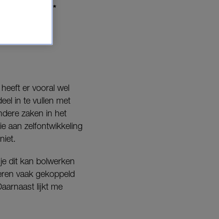
Eva en Djoeke*
heeft er vooral wel
el in te vullen met
ndere zaken in het
ie aan zelfontwikkeling
niet.
je dit kan bolwerken
deren vaak gekoppeld
Daarnaast lijkt me