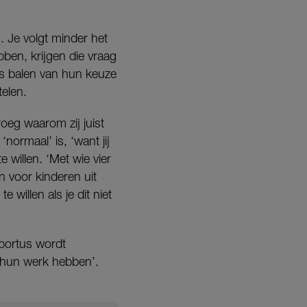
. Je volgt minder het
ben, krijgen die vraag
ms balen van hun keuze
telen.
oeg waarom zij juist
ormaal’ is, ‘want jij
 willen. ‘Met wie vier
n voor kinderen uit
 willen als je dit niet
Abortus wordt
n hun werk hebben’.