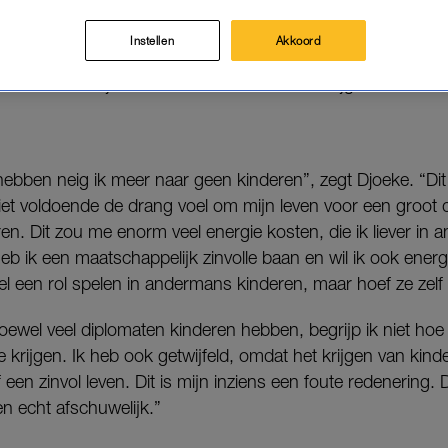
stiek. Wel of geen kinderwens: het is allebei goed. 
ze kinderen willen.
Instellen
Akkoord
 over hun twijfels en wat voor reacties ze krijgen.
 hebben neig ik meer naar geen kinderen”, zegt Djoeke. “Dit 
et voldoende de drang voel om mijn leven voor een groot de
en. Dit zou me enorm veel energie kosten, die ik liever in a
eb ik een maatschappelijk zinvolle baan en wil ik ook energ
el een rol spelen in andermans kinderen, maar hoef ze zelf 
oewel veel diplomaten kinderen hebben, begrijp ik niet hoe 
 krijgen. Ik heb ook getwijfeld, omdat het krijgen van kin
een zinvol leven. Dit is mijn inziens een foute redenering. 
en echt afschuwelijk.”