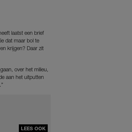
eeft laatst een brief
Zie dat maar bol te
en krijgen? Daar zit
an, over het milieu,
e aan het uitputten
.”
LEES OOK