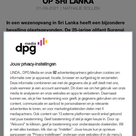
OP SRI LANKA
01-09-2021
|
NATHALIE BOLLEN
In een wezenopvang in Sri Lanka heeft een bijzondere
bevalling plaatsgevonden. De 25-jarige olifant Surangi
zette een olifantentweeling op de wereld.
De twee mannetjes maken het, evenals de moeder, goed.
Jouw privacy-instellingen
OLIFANTENTWEELING
LINDA., DPG Media en onze
92
advertentiepartners gebruiken cookies om
De tweeling, hun moeder en 17-jarige vader Pandu leven in
informatie over je apparaat, locatie, browser en surfgedrag te verzamelen.
Deze informatie combineren we met de gegevens die je zelf deelt met ons,
het Pinnawala Elephant Orphanage, een toeristische attractie
zoals wanneer je een account aanmaakt. Dit doen we om het gebruik van onze
op Sri Lanka. Het is voor het eerst in de geschiedenis van het
media te analyseren en onze websites en apps te verbeteren. Daarnaast
kunnen we, als je hier toestemming voor geeft, je gegevens gebruiken om onze
eiland dat een tweeling wordt geboren onder niet wilde
content, communicatie en aanbod te personaliseren en je relevante
olifanten. Men spreekt van een historische olifantengeboorte in
advertenties te tonen, en voor marketingdoeleinden delen met 4
de olifantenopvang
, aldus
News First
. In het wild leven op Sri
mediapartners. Ook content van 13 externe platformen wordt enkel getoond
met jouw toestemming. Geef toestemming of stel je eigen keuze in. Door op
Lanka nog ongeveer 7500 olifanten.
"Akkoord" te klikken, geef je toestemming voor onderstaande doeleinden. Wil
je niet alles toestaan, klik dan op “Instellen”. Jouw keuze kun je opnieuw
aanpassen via “Privacy-instellingen” onderaan onze websites of in de menu’s