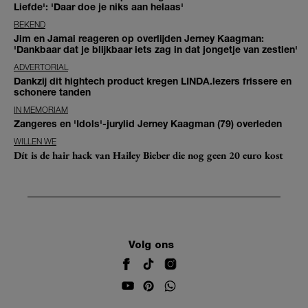
Liefde': 'Daar doe je niks aan helaas'
BEKEND
Jim en Jamai reageren op overlijden Jerney Kaagman:
'Dankbaar dat je blijkbaar iets zag in dat jongetje van zestien'
ADVERTORIAL
Dankzij dit hightech product kregen LINDA.lezers frissere en
schonere tanden
IN MEMORIAM
Zangeres en 'Idols'-jurylid Jerney Kaagman (79) overleden
WILLEN WE
Dít is de hair hack van Hailey Bieber die nog geen 20 euro kost
Volg ons