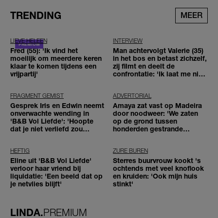
TRENDING
MEER
LIEVE HELEEN
INTERVIEW
Fred (55): 'Ik vind het
Man achtervolgt Valerie (35)
moeilijk om meerdere keren
in het bos en betast zichzelf,
klaar te komen tijdens een
zij filmt en deelt de
vrijpartij'
confrontatie: 'Ik laat me niet
tegenhouden'
FRAGMENT GEMIST
ADVERTORIAL
Gesprek Iris en Edwin neemt
Amaya zat vast op Madeira
onverwachte wending in
door noodweer: 'We zaten
'B&B Vol Liefde': 'Hoopte
op de grond tussen
dat je niet verliefd zou
honderden gestrande
worden'
reizigers'
HEFTIG
ZURE BUREN
Eline uit 'B&B Vol Liefde'
Sterres buurvrouw kookt 's
verloor haar vriend bij
ochtends met veel knoflook
liquidatie: 'Een beeld dat op
en kruiden: 'Ook mijn huis
je netvlies blijft'
stinkt'
LINDA.
PREMIUM