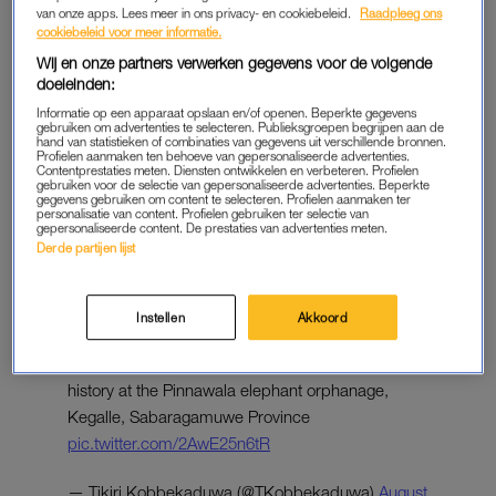
van onze apps. Lees meer in ons privacy- en cookiebeleid.
Raadpleeg ons
A historic elephant birth from the Pinnawala
cookiebeleid voor meer informatie.
Elephant Orphanage
Wij en onze partners verwerken gegevens voor de volgende
doeleinden:
READ MORE:
https://t.co/nm0lTXiJrt
#lka
Informatie op een apparaat opslaan en/of openen. Beperkte gegevens
#SriLanka
#SLnews
#News1st
#Pinnawala
gebruiken om advertenties te selecteren. Publieksgroepen begrijpen aan de
hand van statistieken of combinaties van gegevens uit verschillende bronnen.
#Elephant
#Birth
#Twins
Profielen aanmaken ten behoeve van gepersonaliseerde advertenties.
pic.twitter.com/hQjHPjXR60
Contentprestaties meten. Diensten ontwikkelen en verbeteren. Profielen
gebruiken voor de selectie van gepersonaliseerde advertenties. Beperkte
gegevens gebruiken om content te selecteren. Profielen aanmaken ter
personalisatie van content. Profielen gebruiken ter selectie van
— Newsfirst.lk Sri Lanka (@NewsfirstSL)
August
gepersonaliseerde content. De prestaties van advertenties meten.
31, 2021
Derde partijen lijst
Instellen
Akkoord
Twin baby elephants born for the first time in its
history at the Pinnawala elephant orphanage,
Kegalle, Sabaragamuwe Province
pic.twitter.com/2AwE25n6tR
— Tikiri Kobbekaduwa (@TKobbekaduwa)
August