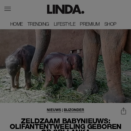
HOME
HOME
TRENDING
TRENDING
LIFESTYLE
LIFESTYLE
PREMIUM
PREMIUM
SHOP
SHOP
NIEUWS
|
BIJZONDER
ZELDZAAM BABYNIEUWS:
OLIFANTENTWEELING GEBOREN