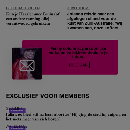
GOED OM TE WETEN
ADVERTORIAL
Kun je Haarlemmer Bruin (of
Jolanda reisde naar een
een andere tanning olie)
afgelegen eiland voor de
verantwoord gebruiken?
kust van Zuid-Australië: 'Wij
kwamen aan, onze koffers
niet'
Funny columns, persoonlijke
verhalen en lekkere deals in je
inbox.
MELD AAN
EXCLUSIEF VOOR MEMBERS
GEDUMPT
Julia’s ex bleef stil na haar abortus: ‘Hij ging de stad in, zuipen, en
liet niets meer van zich horen’
WAT DE FAQ?