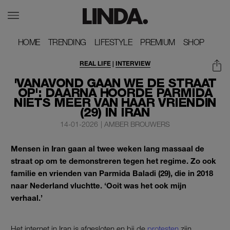
HOME
HOME
TRENDING
TRENDING
LIFESTYLE
LIFESTYLE
PREMIUM
PREMIUM
SHOP
SHOP
REAL LIFE
|
INTERVIEW
'VANAVOND GAAN WE DE STRAAT
OP': DAARNA HOORDE PARMIDA
NIETS MEER VAN HAAR VRIENDIN
(29) IN IRAN
14-01-2026
|
AMBER BROUWERS
Mensen in Iran gaan al twee weken lang massaal de
straat op om te demonstreren tegen het regime. Zo ook
familie en vrienden van Parmida Baladi (29), die in 2018
naar Nederland vluchtte. ‘Ooit was het ook mijn
verhaal.’
Het internet in Iran is afgesloten en bij de
protesten
zijn