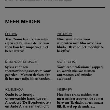
MEER MEIDEN
COLUMN
INTERVIEW
Tess: 'Soms baal ik van mijn
Nina wint Oscar voor
eigen acties, maar de 'ik' van
studenten met film over haar
toen kón het simpelweg niet
libido: 'Ik vond het moeilijk te
beter weten'
beseffen'
MEIDEN AAN DE MACHT
ADVERTORIAL
Sylvia runt een
Word een professional yapper:
spermawinningscentrum voor
zó wordt nieuwe mensen
paarden: 'Mensen denken dat
ontmoeten veel minder
ik het met mijn blote handen
awkward
doe'
ASJEMENOU
INTERVIEW
Hoe deze trans meiden met
Oude foto brengt
meer zelfvertrouwen de zomer
onverwachte band tussen
beleven: ‘Ik dacht alleen maar:
Anouk uit 'De Bondgenoten'
lijk ik wel op de andere
en Jade Anna aan het licht