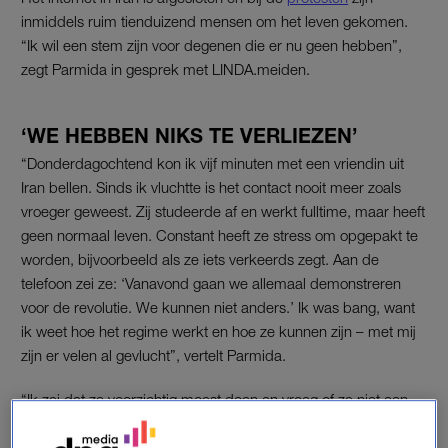
inmiddels ruim tienduizend mensen
om het leven gekomen.
“Ik wil een stem zijn voor degenen die er nu geen hebben”,
zegt Parmida in gesprek met LINDA.meiden.
‘WE HEBBEN NIKS TE VERLIEZEN’
“Donderdagochtend kon ik vijf minuten met een vriendin uit
Iran bellen. Sinds ik vluchtte is het contact nooit meer zoals
vroeger geweest. Zij studeerde af en werkt fulltime, maar heeft
geen normaal leven. Constant heeft ze stress om opgepakt te
worden, bijvoorbeeld als ze iets verkeerds zegt. Aan de
telefoon zei ze: ‘Vanavond gaan we allemaal demonstreren
voor de revolutie. We kunnen niet anders.’ Ik was bang, want
ik weet hoe het regime werkt en hoe ze kunnen zijn – met mij
zijn er velen al gevlucht”, vertelt Parmida.
“Ik zei dat ze voorzichtig moest doen en vroeg of ze niet een
dag later kon gaan. ‘We hebben niks meer te verliezen. Het
enige dat ik nog heb is mijn eigen lijf’, zei ze. Ik kreeg