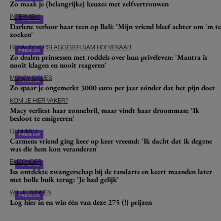
Zo maak je (belangrijke) keuzes met zelfvertrouwen
INTERVIEW
Darlene verloor haar teen op Bali: 'Mijn vriend bleef achter om 'm te
zoeken'
ROYALTY VERSLAGGEVER SAM HOEVENAAR
Zo dealen prinsessen met roddels over hun privéleven: 'Mantra is
nooit klagen en nooit reageren'
MONEY ISSUES
Zo spaar je ongemerkt 3000 euro per jaar zónder dat het pijn doet
KOM JE HIER VAKER?
Macy verliest haar zonnebril, maar vindt haar droomman: 'Ik
besloot te emigreren'
GEDUMPT
Carmens vriend ging keer op keer vreemd: 'Ik dacht dat ik degene
was die hem kon veranderen'
BIJZONDER
Isa ontdekte zwangerschap bij de tandarts en keert maanden later
met bolle buik terug: 'Je had gelijk'
WIL JE WINNEN
Log hier in en win één van deze 275 (!) prijzen