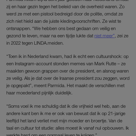
zij en haar gezin tegen het beleid van de overheid waren. Zo
werd ze met een pistool bedreigd door de politie, omdat ze
zich niet hield aan de juiste kledingvoorschriften. Ze wist te
ontsnappen. “We hebben ons best gedaan om veilig en
gezond te leven, maar na een tijdje lukte dat
niet meer”
, zei ze
in 2022 tegen LINDA.meiden.
“Toen ik in Nederland kwam, had ik echt een cultuurshock: op
een Instagram-account stonden memes van Mark Rutte – ze
maakten gewoon grappen over de president, en alsnog waren
ze veilig. Als je dat over de Iraanse president zou zeggen, word
je opgepakt”, meent Parmida. Het maakt de verschillen met
haar moederland pijnlijk duidelijk.
“Soms voel ik me schuldig dat ik die vrijheid wel heb, aan de
andere kant ben ik me er ook van bewust dat ik op 21-jarige
leeftijd het land verliet met mijn moeder en broertje. Van de
taal en cultuur tot studie: alles moest ik vanaf nul opbouwen. Ik
werkte hard om een normaal leven te krijgen.”