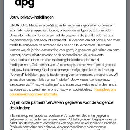
kippenvel en voelde spanning, maar ook dat het goed zou
komen. Dus vroeg ik of ze mij
wilde appen als ze weer thuis
Jouw privacy-instellingen
was; al is het een punt of een sticker, zodat ik maar weet dat
LINDA., DPG Media en onze
92
advertentiepartners gebruiken cookies om
ze leeft. Het is zes dagen later en ik heb nog steeds niks
informatie over je apparaat, locatie, browser en surfgedrag te verzamelen.
gehoord. Van mijn andere vrienden en familie weet ik ook niks.
Deze informatie combineren we met de gegevens die je zelf deelt met ons,
zoals wanneer je een account aanmaakt. Dit doen we om het gebruik van onze
Negentig miljoen mensen roepen buiten dat ze het regime niet
media te analyseren en onze websites en apps te verbeteren. Daarnaast
meer willen. Ze vechten voor hun vrijheid.”
kunnen we, als je hier toestemming voor geeft, je gegevens gebruiken om onze
content, communicatie en aanbod te personaliseren en je relevante
advertenties te tonen, en voor marketingdoeleinden delen met 4
mediapartners. Ook content van 13 externe platformen wordt enkel getoond
‘RODE LIPPENSTIFT IS MIJN WAPEN’
met jouw toestemming. Geef toestemming of stel je eigen keuze in. Door op
"Akkoord" te klikken, geef je toestemming voor onderstaande doeleinden. Wil
Het nieuws uit Iran houdt haar enorm bezig. “Ik leef dag en
je niet alles toestaan, klik dan op “Instellen”. Jouw keuze kun je opnieuw
nacht in een nachtmerrie, en slaap bijna niet meer. Als ik
aanpassen via “Privacy-instellingen” onderaan onze websites of in de menu’s
wakker word, kijk ik alle filmpjes en lees ik het nieuws. Het
van onze apps. Lees meer in ons privacy- en cookiebeleid.
Raadpleeg ons
cookiebeleid voor meer informatie.
regime heeft al ons contact verbroken en maakt mensen
Wij en onze partners verwerken gegevens voor de volgende
grenzeloos dood. Ik heb geen idee of daar ook bekenden van
doeleinden:
mij bij zitten. Het hele land voelt als mijn familie. Ik vind het
Informatie op een apparaat opslaan en/of openen. Beperkte gegevens
héél eng dat daar in 2026 nog steeds een dictator zit die de
gebruiken om advertenties te selecteren. Publieksgroepen begrijpen aan de
hand van statistieken of combinaties van gegevens uit verschillende bronnen.
macht heeft.
Profielen aanmaken ten behoeve van gepersonaliseerde advertenties.