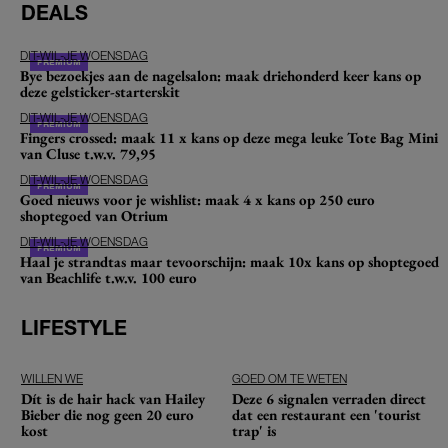
DEALS
DIT-WIL-JE WOENSDAG
Bye bezoekjes aan de nagelsalon: maak driehonderd keer kans op
deze gelsticker-starterskit
DIT-WIL-JE WOENSDAG
Fingers crossed: maak 11 x kans op deze mega leuke Tote Bag Mini
van Cluse t.w.v. 79,95
DIT-WIL-JE WOENSDAG
Goed nieuws voor je wishlist: maak 4 x kans op 250 euro
shoptegoed van Otrium
DIT-WIL-JE WOENSDAG
Haal je strandtas maar tevoorschijn: maak 10x kans op shoptegoed
van Beachlife t.w.v. 100 euro
LIFESTYLE
WILLEN WE
GOED OM TE WETEN
Dít is de hair hack van Hailey
Deze 6 signalen verraden direct
Bieber die nog geen 20 euro
dat een restaurant een 'tourist
kost
trap' is