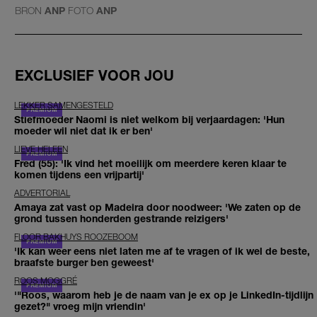
BRON
ANP
FOTO
ANP
EXCLUSIEF VOOR JOU
LEKKER SAMENGESTELD
Stiefmoeder Naomi is niet welkom bij verjaardagen: 'Hun
moeder wil niet dat ik er ben'
LIEVE HELEEN
Fred (55): 'Ik vind het moeilijk om meerdere keren klaar te
komen tijdens een vrijpartij'
ADVERTORIAL
Amaya zat vast op Madeira door noodweer: 'We zaten op de
grond tussen honderden gestrande reizigers'
FLOOR BAKHUYS ROOZEBOOM
'Ik kan weer eens niet laten me af te vragen of ik wel de beste,
braafste burger ben geweest'
ROOS MOGGRÉ
'"Roos, waarom heb je de naam van je ex op je LinkedIn-tijdlijn
gezet?" vroeg mijn vriendin'