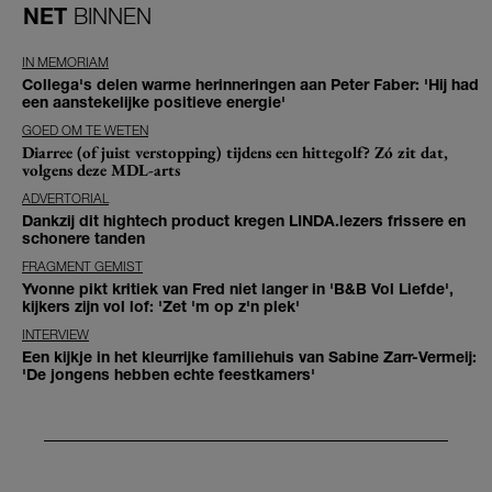
NET
BINNEN
IN MEMORIAM
Collega's delen warme herinneringen aan Peter Faber: 'Hij had
een aanstekelijke positieve energie'
GOED OM TE WETEN
Diarree (of juist verstopping) tijdens een hittegolf? Zó zit dat,
volgens deze MDL-arts
ADVERTORIAL
Dankzij dit hightech product kregen LINDA.lezers frissere en
schonere tanden
FRAGMENT GEMIST
Yvonne pikt kritiek van Fred niet langer in 'B&B Vol Liefde',
kijkers zijn vol lof: 'Zet 'm op z'n plek'
INTERVIEW
Een kijkje in het kleurrijke familiehuis van Sabine Zarr-Vermeij:
'De jongens hebben echte feestkamers'