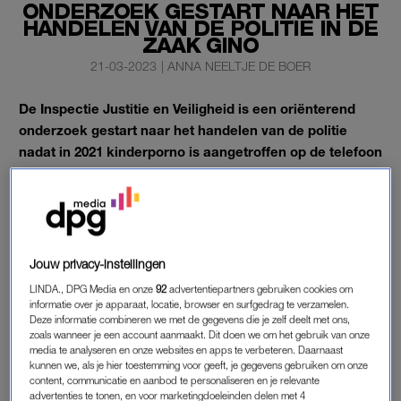
ONDERZOEK GESTART NAAR HET
HANDELEN VAN DE POLITIE IN DE
ZAAK GINO
21-03-2023
|
ANNA NEELTJE DE BOER
De Inspectie Justitie en Veiligheid is een oriënterend
onderzoek gestart naar het handelen van de politie
nadat in 2021 kinderporno is aangetroffen op de telefoon
van
Donny M
.
Donny M. is de man die ervan wordt verdacht in juni 2022
de
9-jarige Gino
te hebben ontvoerd naar zijn woning in Geleen
en te hebben misbruikt en vermoord.
Jouw privacy-instellingen
LINDA., DPG Media en onze
92
advertentiepartners gebruiken cookies om
informatie over je apparaat, locatie, browser en surfgedrag te verzamelen.
ONDERZOEK ZAAK GINO
Deze informatie combineren we met de gegevens die je zelf deelt met ons,
“In 2021 had die vondst voor hem geen directe juridische
zoals wanneer je een account aanmaakt. Dit doen we om het gebruik van onze
media te analyseren en onze websites en apps te verbeteren. Daarnaast
gevolgen, er volgde geen onderzoek”, aldus JenV. De
kunnen we, als je hier toestemming voor geeft, je gegevens gebruiken om onze
Inspectie wil weten hoe de politie na de vondst van de
content, communicatie en aanbod te personaliseren en je relevante
advertenties te tonen, en voor marketingdoeleinden delen met 4
kinderporno op de telefoon haar afwegingen heeft gemaakt en