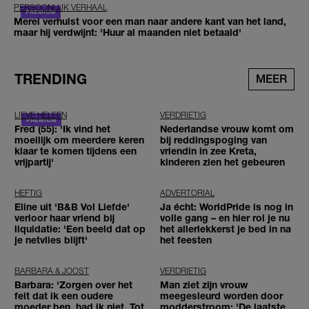
PERSOONLIJK VERHAAL
Merel verhuist voor een man naar andere kant van het land,
maar hij verdwijnt: 'Huur al maanden niet betaald'
TRENDING
MEER
LIEVE HELEEN
VERDRIETIG
Fred (55): 'Ik vind het
Nederlandse vrouw komt om
moeilijk om meerdere keren
bij reddingspoging van
klaar te komen tijdens een
vriendin in zee Kreta,
vrijpartij'
kinderen zien het gebeuren
HEFTIG
ADVERTORIAL
Eline uit 'B&B Vol Liefde'
Ja écht: WorldPride is nog in
verloor haar vriend bij
volle gang – en hier rol je nu
liquidatie: 'Een beeld dat op
het allerlekkerst je bed in na
je netvlies blijft'
het feesten
BARBARA & JOOST
VERDRIETIG
Barbara: 'Zorgen over het
Man ziet zijn vrouw
feit dat ik een oudere
meegesleurd worden door
moeder ben, had ik niet. Tot
modderstroom: 'De laatste