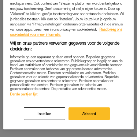
mediapartners. Ook content van 13 externe platformen wordt enkel getoond
haar werk heeft uitgevoerd. Pas nadat M. was opgepakt als
met jouw toestemming. Geef toestemming of stel je eigen keuze in. Door op
verdachte in de zaak Gino, is de kinderporno betrokken in het
"Akkoord" te klikken, geef je toestemming voor onderstaande doeleinden. Wil
je niet alles toestaan, klik dan op “Instellen”. Jouw keuze kun je opnieuw
onderzoek tegen hem.
aanpassen via “Privacy-instellingen” onderaan onze websites of in de menu’s
van onze apps. Lees meer in ons privacy- en cookiebeleid.
Raadpleeg ons
Recent – bij een “al langer lopend onderzoek naar Donny M.”
cookiebeleid voor meer informatie.
– is nieuwe informatie opgedoken over de handelswijze van de
Wij en onze partners verwerken gegevens voor de volgende
doeleinden:
politie. Deze informatie maakt dat de Inspectie nu een
oriënterend onderzoek wil uitvoeren. Aan de hand van de
Informatie op een apparaat opslaan en/of openen. Beperkte gegevens
gebruiken om advertenties te selecteren. Publieksgroepen begrijpen aan de
uitkomsten wordt besloten of er een nader onderzoek zal
hand van statistieken of combinaties van gegevens uit verschillende bronnen.
Profielen aanmaken ten behoeve van gepersonaliseerde advertenties.
komen.
Contentprestaties meten. Diensten ontwikkelen en verbeteren. Profielen
gebruiken voor de selectie van gepersonaliseerde advertenties. Beperkte
gegevens gebruiken om content te selecteren. Profielen aanmaken ter
personalisatie van content. Profielen gebruiken ter selectie van
gepersonaliseerde content. De prestaties van advertenties meten.
Rechters staan stil bij
Derde partijen lijst
overlijden moeder vermoorde
Gino (9): 'We begrijpen dat het
moeilijk is'
Instellen
Akkoord
LEES OOK