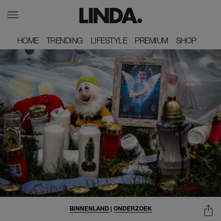
HOME
HOME
TRENDING
TRENDING
LIFESTYLE
LIFESTYLE
PREMIUM
PREMIUM
SHOP
SHOP
BINNENLAND
|
ONDERZOEK