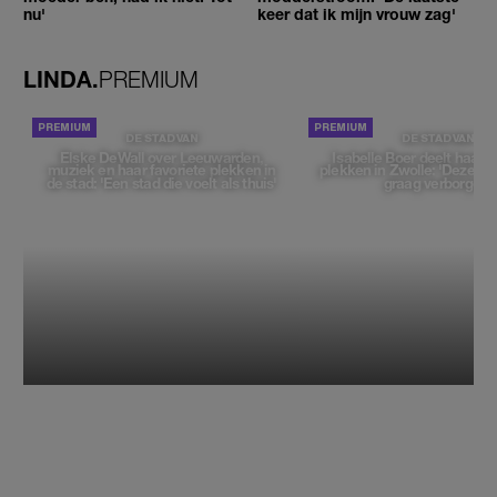
nu'
keer dat ik mijn vrouw zag'
LINDA.
PREMIUM
DE STAD VAN
DE STAD VAN
Elske DeWall over Leeuwarden,
Isabelle Boer deelt haar f
muziek en haar favoriete plekken in
plekken in Zwolle: 'Deze pl
de stad: 'Een stad die voelt als thuis'
graag verborgen'