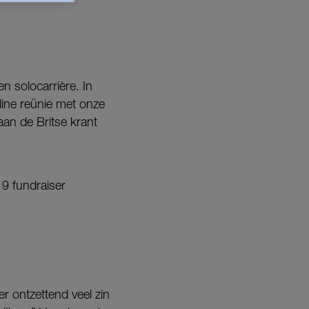
en solocarrière. In
nline reünie met onze
aan de Britse krant
19 fundraiser
r ontzettend veel zin