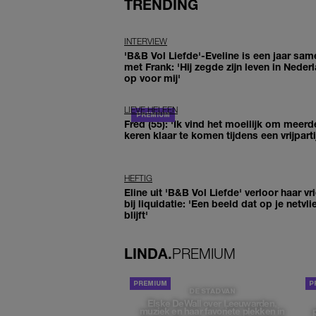
TRENDING
INTERVIEW
'B&B Vol Liefde'-Eveline is een jaar sam
met Frank: 'Hij zegde zijn leven in Neder
op voor mij'
LIEVE HELEEN
Fred (55): 'Ik vind het moeilijk om meerd
keren klaar te komen tijdens een vrijparti
HEFTIG
Eline uit 'B&B Vol Liefde' verloor haar vr
bij liquidatie: 'Een beeld dat op je netvli
blijft'
LINDA.
PREMIUM
DE STAD VAN
Elske DeWall over Leeuwarden,
muziek en haar favoriete plekken in