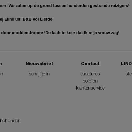
r: 'We zaten op de grond tussen honderden gestrande reizigers'
ij Eline uit 'B&B Vol Liefde'
door modderstroom: 'De laatste keer dat ik mijn vrouw zag'
n
Nieuwsbrief
Contact
LIND
en
schrijf je in
vacatures
st
colofon
klantenservice
orbehouden