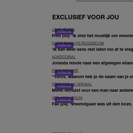
EXCLUSIEF VOOR JOU
LIEVE HELEEN
Fred (55): 'Ik vind het moeilijk om meerde
FLOOR BAKHUYS ROOZEBOOM
'Ik kan weer eens niet laten me af te vr
ADVERTORIAL
Jolanda reisde naar een afgelegen eiland
ROOS MOGGRÉ
'"Roos, waarom heb je de naam van je ex 
PERSOONLIJK VERHAAL
Merel verhuist voor een man naar andere 
VERLATEN VROUW
Fae (24): 'Vreemdgaan was uit den boze, d