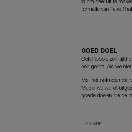
in om deel uit te mak
formatie van Take Tha
GOED DOEL
Ook Robbie zelf kijkt e
een genot. Als we nie
Met het optreden dat 
Music live wordt uitg
goede doelen die de m
FOTO
ANP