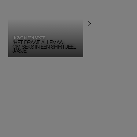
‘IK ZAT IN EEN SEKTE’
‘HET DRAAIT ALLEMAAL
OM SEKS IN EEN SPIRITUEEL 
JASJE’