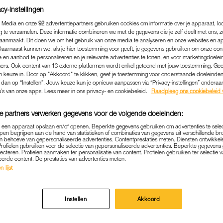
cy-instellingen
 Media en onze
92
advertentiepartners gebruiken cookies om informatie over je apparaat, lo
g te verzamelen. Deze informatie combineren we met de gegevens die je zelf deelt met ons, z
aanmaakt. Dit doen we om het gebruik van onze media te analyseren en onze websites en a
Daarnaast kunnen we, als je hier toestemming voor geeft, je gegevens gebruiken om onze con
 en aanbod te personaliseren en je relevante advertenties te tonen, en voor marketingdoele
ers. Ook content van 13 externe platformen wordt enkel getoond met jouw toestemming. Ge
gen keuze in. Door op "Akkoord" te klikken, geef je toestemming voor onderstaande doeleinden. 
k dan op “Instellen”. Jouw keuze kun je opnieuw aanpassen via “Privacy-instellingen” ondera
u’s van onze apps. Lees meer in ons privacy- en cookiebeleid.
Raadpleeg ons cookiebeleid 
e partners verwerken gegevens voor de volgende doeleinden:
p een apparaat opslaan en/of openen. Beperkte gegevens gebruiken om advertenties te sele
NIEUWS
|
MUZIEK
pen begrijpen aan de hand van statistieken of combinaties van gegevens uit verschillende br
 behoeve van gepersonaliseerde advertenties. Contentprestaties meten. Diensten ontwikkel
 (WEER) VOOR EVEN BIJ E
Profielen gebruiken voor de selectie van gepersonaliseerde advertenties. Beperkte gegeven
lecteren. Profielen aanmaken ter personalisatie van content. Profielen gebruiken ter selectie 
eerde content. De prestaties van advertenties meten.
ROBBIE WILLIAMS
 lijst
18-05-2020
|
MARTINE FINDHAMMER-SCHUT
Instellen
Akkoord
’, maar Gary, Mark, Howard én Robbie zijn binnenkort
e vanuit huis. Jason is er als enige niet bij.