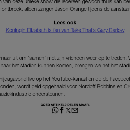
en van deze unieke show die iedereen gewoon thuis kan be
t ontbreekt alleen zanger Jason Orange tijdens de aanstaa
Lees ook
Koningin Elizabeth is fan van Take That’s Gary Barlow
rnaar uit om ‘samen’ met zijn vrienden weer op te treden. Wil
t naar het stadion kunnen komen, brengen we het het stadi
vrijdagavond live op het YouTube-kanaal en op de Facebo
ezonden, wordt geld opgehaald voor Nordoff Robbins en C
uziekindustrie ondersteunen.
GOED ARTIKEL? DELEN MAAR.