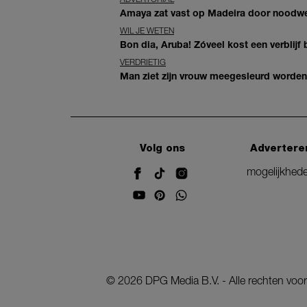
Amaya zat vast op Madeira door noodwee
WIL JE WETEN
Bon dia, Aruba! Zóveel kost een verblijf b
VERDRIETIG
Man ziet zijn vrouw meegesleurd worden 
Volg ons
Advertere
mogelijkhed
©
2026
DPG Media B.V. - Alle rechten vo