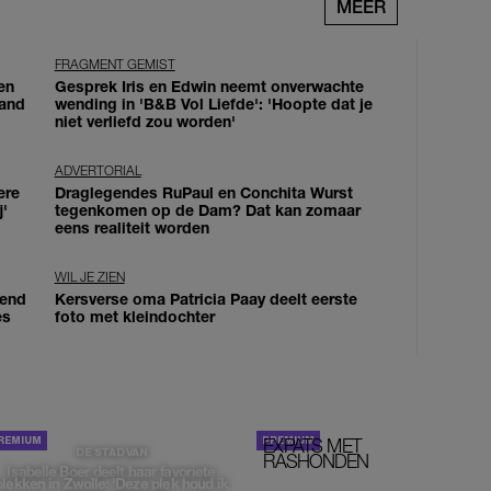
MEER
FRAGMENT GEMIST
en
Gesprek Iris en Edwin neemt onverwachte
land
wending in 'B&B Vol Liefde': 'Hoopte dat je
niet verliefd zou worden'
ADVERTORIAL
ere
Draglegendes RuPaul en Conchita Wurst
j'
tegenkomen op de Dam? Dat kan zomaar
eens realiteit worden
WIL JE ZIEN
iend
Kersverse oma Patricia Paay deelt eerste
es
foto met kleindochter
EXPATS MET
STOM!
DE STAD VAN
RASHONDEN
Isabelle Boer deelt haar favoriete
plekken in Zwolle: 'Deze plek houd ik