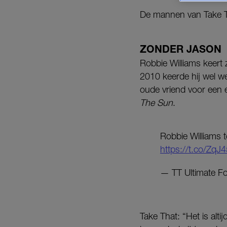
De mannen van Take Th
ZONDER JASON
Robbie Williams keert z
2010 keerde hij wel we
oude vriend voor een e
The Sun
.
Robbie Williams t
https://t.co/ZqJ
— TT Ultimate F
Take That: “Het is alt