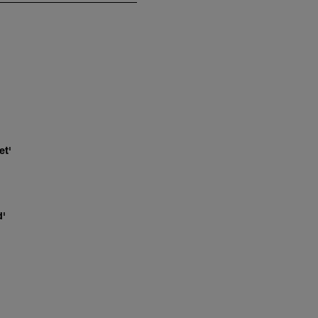
et'
d'