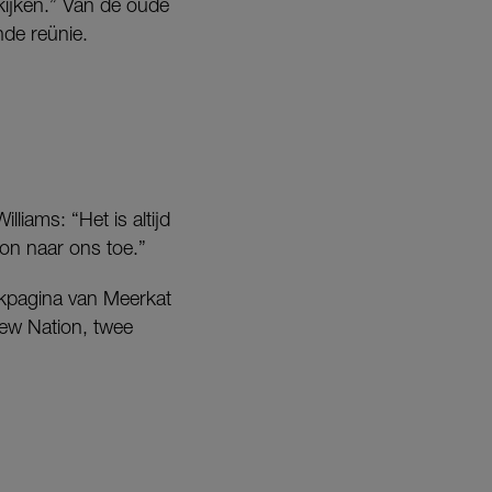
kijken.” Van de oude
nde reünie.
liams: “Het is altijd
on naar ons toe.”
okpagina van Meerkat
rew Nation, twee