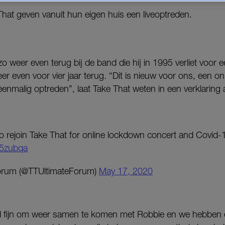
at geven vanuit hun eigen huis een liveoptreden.
o weer even terug bij de band die hij in 1995 verliet voor e
er even voor vier jaar terug. “Dit is nieuw voor ons, een o
enmalig optreden”, laat Take That weten in een verklaring 
o rejoin Take That for online lockdown concert and Covid-
45zubqa
orum (@TTUltimateForum)
May 17, 2020
ijd fijn om weer samen te komen met Robbie en we hebben e