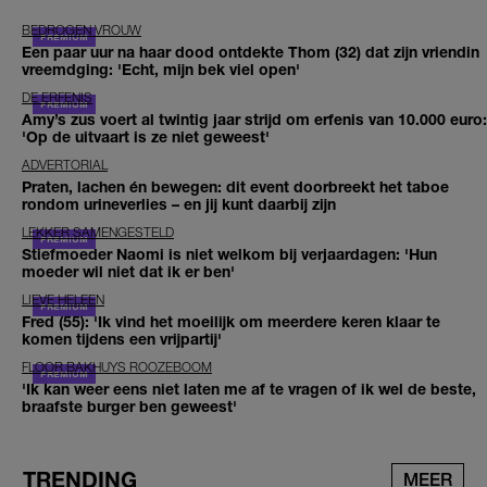
BEDROGEN VROUW
Een paar uur na haar dood ontdekte Thom (32) dat zijn vriendin
vreemdging: 'Echt, mijn bek viel open'
DE ERFENIS
Amy’s zus voert al twintig jaar strijd om erfenis van 10.000 euro:
'Op de uitvaart is ze niet geweest'
ADVERTORIAL
Praten, lachen én bewegen: dit event doorbreekt het taboe
rondom urineverlies – en jij kunt daarbij zijn
LEKKER SAMENGESTELD
Stiefmoeder Naomi is niet welkom bij verjaardagen: 'Hun
moeder wil niet dat ik er ben'
LIEVE HELEEN
Fred (55): 'Ik vind het moeilijk om meerdere keren klaar te
komen tijdens een vrijpartij'
FLOOR BAKHUYS ROOZEBOOM
'Ik kan weer eens niet laten me af te vragen of ik wel de beste,
braafste burger ben geweest'
TRENDING
MEER