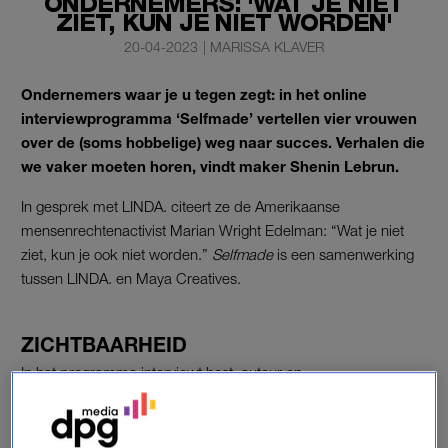
ONDERNEMERS: 'WAT JE NIET
ZIET, KUN JE NIET WORDEN'
20-04-2023
|
MARISSA KLAVER
Ondernemers waar je u tegen zegt: in het online
interviewprogramma ‘Selfmade’ vertellen vier vrouwen
over de (soms hobbelige) weg naar succes. Verhalen die
we vaker moeten horen, vindt maker Shenin Lebrun.
In gesprek met LINDA. citeert ze de Amerikaanse
mensenrechtenactivist Marian Wright Edelman: “Wat je niet
ziet, kun je ook niet worden.”
Selfmade
is een samenwerking
tussen LINDA. en Maya Creatives.
ZICHTBAARHEID
In het programma interviewt host, auteur en
ondernemer Hanan Challouki succesvolle vrouwelijke
ondernemers, zoals Zeynep Dag (ALZÚARR) en Marsha Goei
(Breeze). “Met Maya Creatives is het onze missie om de