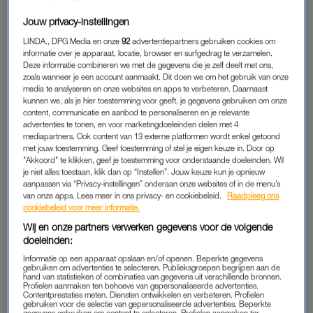
verhalen die nog te weinig verteld worden de
spotlight
te
Jouw privacy-instellingen
geven”, vertelt Shenin. “We spiegelen ons vaak aan wat we
LINDA., DPG Media en onze
92
advertentiepartners gebruiken cookies om
zien in de media, en daarom is het zo belangrijk dat dit beeld
informatie over je apparaat, locatie, browser en surfgedrag te verzamelen.
diverser wordt.” Shenin runt het tv- en film productiehuis
Deze informatie combineren we met de gegevens die je zelf deelt met ons,
zoals wanneer je een account aanmaakt. Dit doen we om het gebruik van onze
samen met haar partner Chafina Bendahman.
media te analyseren en onze websites en apps te verbeteren. Daarnaast
kunnen we, als je hier toestemming voor geeft, je gegevens gebruiken om onze
Na zeventien jaar in loondienst verliet ze twee jaar geleden zelf
content, communicatie en aanbod te personaliseren en je relevante
advertenties te tonen, en voor marketingdoeleinden delen met 4
een hoge positie bij Nike om fulltime te ondernemen. Naast
mediapartners. Ook content van 13 externe platformen wordt enkel getoond
Maya Creatives runt ze Hustle & Heart Consultancy. “Ik liet een
met jouw toestemming. Geef toestemming of stel je eigen keuze in. Door op
"Akkoord" te klikken, geef je toestemming voor onderstaande doeleinden. Wil
zeer gestructureerde en veilige omgeving achter me, en dat
je niet alles toestaan, klik dan op “Instellen”. Jouw keuze kun je opnieuw
was behoorlijk spannend. In korte tijd leer je heel veel, en ik
aanpassen via “Privacy-instellingen” onderaan onze websites of in de menu’s
merkte dat ik al vrij snel gezien werd als een rolmodel. Omdat
van onze apps. Lees meer in ons privacy- en cookiebeleid.
Raadpleeg ons
cookiebeleid voor meer informatie.
andere vrouwen zich in mij herkenden, kon ik hen inspireren.
Wij en onze partners verwerken gegevens voor de volgende
In
Selfmade
wilden we daarom meer vrouwelijke ondernemers
doeleinden:
hun verhaal laten doen.”
Informatie op een apparaat opslaan en/of openen. Beperkte gegevens
gebruiken om advertenties te selecteren. Publieksgroepen begrijpen aan de
hand van statistieken of combinaties van gegevens uit verschillende bronnen.
Profielen aanmaken ten behoeve van gepersonaliseerde advertenties.
FINANCIEEL ONAFHANKELIJK
Contentprestaties meten. Diensten ontwikkelen en verbeteren. Profielen
gebruiken voor de selectie van gepersonaliseerde advertenties. Beperkte
Shenin miste vooral de verhalen van Nederlandse vrouwen
gegevens gebruiken om content te selecteren. Profielen aanmaken ter