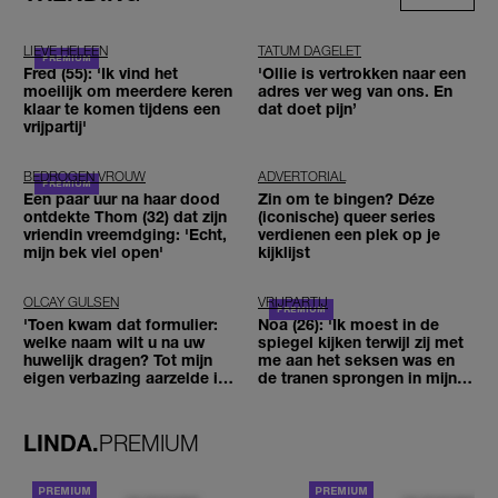
LIEVE HELEEN
TATUM DAGELET
Fred (55): 'Ik vind het
'Ollie is vertrokken naar een
moeilijk om meerdere keren
adres ver weg van ons. En
klaar te komen tijdens een
dat doet pijn’
vrijpartij'
BEDROGEN VROUW
ADVERTORIAL
Een paar uur na haar dood
Zin om te bingen? Déze
ontdekte Thom (32) dat zijn
(iconische) queer series
vriendin vreemdging: 'Echt,
verdienen een plek op je
mijn bek viel open'
kijklijst
OLCAY GULSEN
VRIJPARTIJ
'Toen kwam dat formulier:
Noa (26): 'Ik moest in de
welke naam wilt u na uw
spiegel kijken terwijl zij met
huwelijk dragen? Tot mijn
me aan het seksen was en
eigen verbazing aarzelde ik
de tranen sprongen in mijn
geen moment'
ogen'
LINDA.
PREMIUM