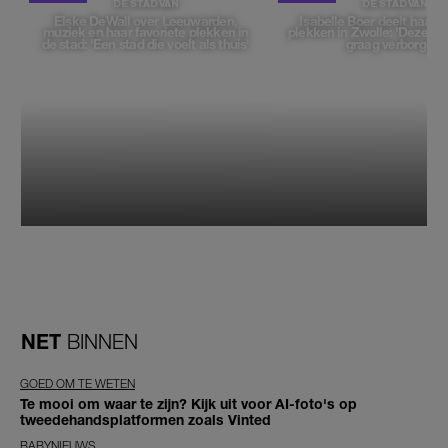
DE STAD VAN
DE STAD VAN
Elske DeWall over Leeuwarden,
Isabelle Boer deelt haar f
muziek en haar favoriete plekken in
plekken in Zwolle: 'Deze pl
de stad: 'Een stad die voelt als thuis'
graag verborgen'
NET
BINNEN
GOED OM TE WETEN
Te mooi om waar te zijn? Kijk uit voor AI-foto's op
tweedehandsplatformen zoals Vinted
BABYNIEUWS