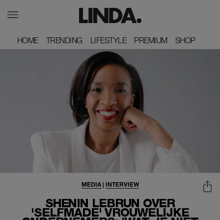
HOME
HOME
TRENDING
TRENDING
LIFESTYLE
LIFESTYLE
PREMIUM
PREMIUM
SHOP
SHOP
MEDIA
|
INTERVIEW
SHENIN LEBRUN OVER
'SELFMADE' VROUWELIJKE