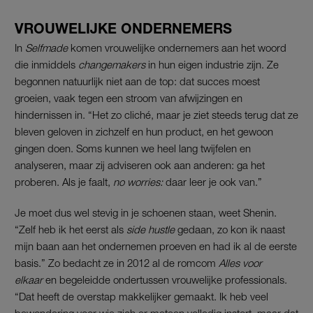
VROUWELIJKE ONDERNEMERS
In
Selfmade
komen vrouwelijke ondernemers aan het woord
die inmiddels
changemakers
in hun eigen industrie zijn. Ze
begonnen natuurlijk niet aan de top: dat succes moest
groeien, vaak tegen een stroom van afwijzingen en
hindernissen in. “Het zo cliché, maar je ziet steeds terug dat ze
bleven geloven in zichzelf en hun product, en het gewoon
gingen doen. Soms kunnen we heel lang twijfelen en
analyseren, maar zij adviseren ook aan anderen: ga het
proberen. Als je faalt,
no worries:
daar leer je ook van.”
Je moet dus wel stevig in je schoenen staan, weet Shenin.
“Zelf heb ik het eerst als
side hustle
gedaan, zo kon ik naast
mijn baan aan het ondernemen proeven en had ik al de eerste
basis.” Zo bedacht ze in 2012 al de romcom
Alles voor
elkaar
en begeleidde ondertussen vrouwelijke professionals.
“Dat heeft de overstap makkelijker gemaakt. Ik heb veel
bewondering voor wie zich er meteen volledig instort, maar dat