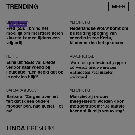
TRENDING
MEER
LIEVE HELEEN
VERDRIETIG
Fred (55): 'Ik vind het
Nederlandse vrouw komt om
moeilijk om meerdere keren
bij reddingspoging van
klaar te komen tijdens een
vriendin in zee Kreta,
vrijpartij'
kinderen zien het gebeuren
HEFTIG
ADVERTORIAL
Word een professional yapper:
Eline uit 'B&B Vol Liefde'
zó wordt nieuwe mensen
verloor haar vriend bij
ontmoeten veel minder
liquidatie: 'Een beeld dat op
awkward
je netvlies blijft'
BARBARA & JOOST
VERDRIETIG
Barbara: 'Zorgen over het
Man ziet zijn vrouw
feit dat ik een oudere
meegesleurd worden door
moeder ben, had ik niet. Tot
modderstroom: 'De laatste
nu'
keer dat ik mijn vrouw zag'
LINDA.
PREMIUM