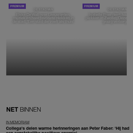
DE STAD VAN
DE STAD VAN
Elske DeWall over Leeuwarden,
Isabelle Boer deelt haar f
muziek en haar favoriete plekken in
plekken in Zwolle: 'Deze pl
de stad: 'Een stad die voelt als thuis'
graag verborgen'
NET
BINNEN
IN MEMORIAM
Collega's delen warme herinneringen aan Peter Faber: 'Hij had
een aanstekelijke positieve energie'