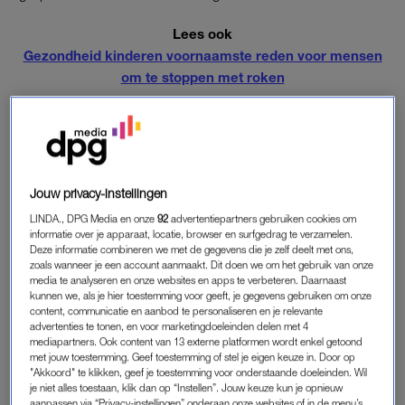
Lees ook
Gezondheid kinderen voornaamste reden voor mensen
om te stoppen met roken
OM
Het Antoni van Leeuwenhoek vraagt het Openbaar Ministerie
(OM) daarom om stappen te ondernemen. Dit omdat
wereldwijde civiele procedures tot nu toe niets hebben
Jouw privacy-instellingen
opgeleverd, zegt de voorzitter van de Raad van Bestuur, René
LINDA., DPG Media en onze
92
advertentiepartners gebruiken cookies om
Medema, vandaag in het
NOS
Radio 1 journaal
.
informatie over je apparaat, locatie, browser en surfgedrag te verzamelen.
Deze informatie combineren we met de gegevens die je zelf deelt met ons,
Verslaafd
zoals wanneer je een account aanmaakt. Dit doen we om het gebruik van onze
media te analyseren en onze websites en apps te verbeteren. Daarnaast
“Onze onderzoekers en onze behandelaars zoeken continu
kunnen we, als je hier toestemming voor geeft, je gegevens gebruiken om onze
naar oplossingen van het kankerprobleem en de beste
content, communicatie en aanbod te personaliseren en je relevante
advertenties te tonen, en voor marketingdoeleinden delen met 4
behandeling voor al hun patiënten. Tegelijkertijd zien we dat de
mediapartners. Ook content van 13 externe platformen wordt enkel getoond
tabaksproducenten willens en wetens mensen verslaafd
met jouw toestemming. Geef toestemming of stel je eigen keuze in. Door op
maken aan het meest kankerverwekkende product dat er is:
"Akkoord" te klikken, geef je toestemming voor onderstaande doeleinden. Wil
je niet alles toestaan, klik dan op “Instellen”. Jouw keuze kun je opnieuw
de sigaret”, legt hij uit.
aanpassen via “Privacy-instellingen” onderaan onze websites of in de menu’s