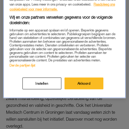
van onze apps. Lees meer in ons privacy- en cookiebeleid.
Raadpleeg ons
Rookvrije samenleving
cookiebeleid voor meer informatie.
Het Antoni van Leeuwenhoekziekenhuis verzet zich al langer
Wij en onze partners verwerken gegevens voor de volgende
doeleinden:
tegen de tabaksindustrie: bij de formatie deed het ziekenhuis
aan de onderhandelaars de oproep om werk te maken van
Informatie op een apparaat opslaan en/of openen. Beperkte gegevens
gebruiken om advertenties te selecteren. Publieksgroepen begrijpen aan de
een rookvrije samenleving. In ons land zouden iedere dag
hand van statistieken of combinaties van gegevens uit verschillende bronnen.
Profielen aanmaken ten behoeve van gepersonaliseerde advertenties.
vijfenvijftig mensen sterven door roken: “Het is dweilen met de
Contentprestaties meten. Diensten ontwikkelen en verbeteren. Profielen
gebruiken voor de selectie van gepersonaliseerde advertenties. Beperkte
kraan open.”
gegevens gebruiken om content te selecteren. Profielen aanmaken ter
personalisatie van content. Profielen gebruiken ter selectie van
gepersonaliseerde content. De prestaties van advertenties meten.
UMCG wil meedoen
Derde partijen lijst
Advocaat Bénédicte Ficq dient de aangifte vandaag in.
In 2016
deed ze ook al aangifte namens maatschappelijke
Instellen
Akkoord
organisaties en patiënten tegen de vier grootste
tabaksfabrikanten in ons land. Het gaat dan om aangifte van
zware mishandeling, opzettelijke benadeling van de
gezondheid en valsheid in geschrifte. Ook het Universitair
Medisch Centrum in Groningen laat vandaag weten zich te
willen aansluiten bij het initiatief. Daarover moet nog worden
overlegd.