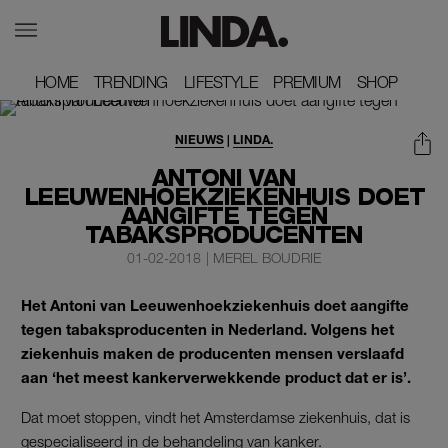
HOME
HOME
TRENDING
TRENDING
LIFESTYLE
LIFESTYLE
PREMIUM
PREMIUM
SHOP
SHOP
NIEUWS
|
LINDA.
ANTONI VAN
LEEUWENHOEKZIEKENHUIS DOET
AANGIFTE TEGEN
TABAKSPRODUCENTEN
01-02-2018
|
MEREL BOUDRIE
Het Antoni van Leeuwenhoekziekenhuis doet aangifte
tegen tabaksproducenten in Nederland. Volgens het
ziekenhuis maken de producenten mensen verslaafd
aan ‘het meest kankerverwekkende product dat er is’.
Dat moet stoppen, vindt het Amsterdamse ziekenhuis, dat is
gespecialiseerd in de behandeling van kanker.