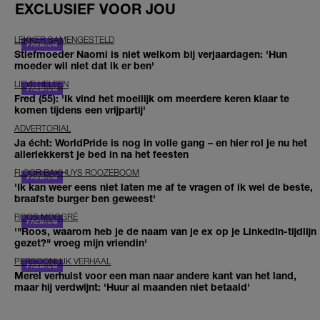
EXCLUSIEF VOOR JOU
LEKKER SAMENGESTELD
Stiefmoeder Naomi is niet welkom bij verjaardagen: 'Hun
moeder wil niet dat ik er ben'
LIEVE HELEEN
Fred (55): 'Ik vind het moeilijk om meerdere keren klaar te
komen tijdens een vrijpartij'
ADVERTORIAL
Ja écht: WorldPride is nog in volle gang – en hier rol je nu het
allerlekkerst je bed in na het feesten
FLOOR BAKHUYS ROOZEBOOM
'Ik kan weer eens niet laten me af te vragen of ik wel de beste,
braafste burger ben geweest'
ROOS MOGGRÉ
'"Roos, waarom heb je de naam van je ex op je LinkedIn-tijdlijn
gezet?" vroeg mijn vriendin'
PERSOONLIJK VERHAAL
Merel verhuist voor een man naar andere kant van het land,
maar hij verdwijnt: 'Huur al maanden niet betaald'