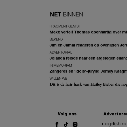
NET
BINNEN
FRAGMENT GEMIST
Mexx vertelt Thomas openhartig over mis
BEKEND
Jim en Jamai reageren op overlijden Jern
ADVERTORIAL
Jolanda reisde naar een afgelegen eiland
IN MEMORIAM
Zangeres en 'Idols'-jurylid Jerney Kaag
WILLEN WE
Dít is de hair hack van Hailey Bieber die n
Volg ons
Advertere
mogelijkhed