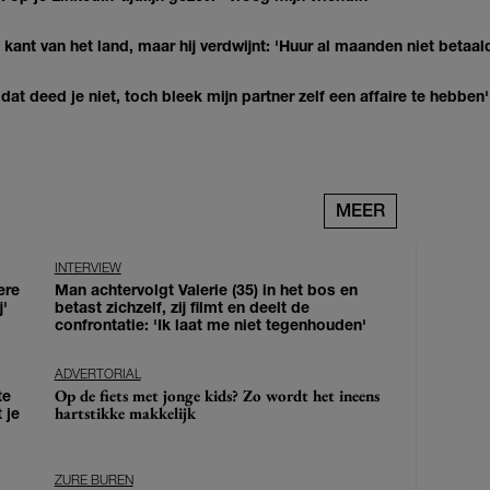
kant van het land, maar hij verdwijnt: 'Huur al maanden niet betaal
at deed je niet, toch bleek mijn partner zelf een affaire te hebben'
MEER
INTERVIEW
ere
Man achtervolgt Valerie (35) in het bos en
j'
betast zichzelf, zij filmt en deelt de
confrontatie: 'Ik laat me niet tegenhouden'
ADVERTORIAL
Op de fiets met jonge kids? Zo wordt het ineens
te
hartstikke makkelijk
 je
ZURE BUREN