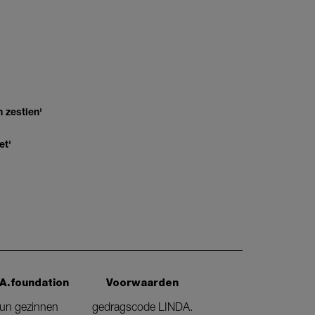
 zestien'
et'
A.foundation
Voorwaarden
eun gezinnen
gedragscode LINDA.