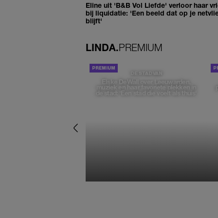
Eline uit 'B&B Vol Liefde' verloor haar vr
bij liquidatie: 'Een beeld dat op je netvli
blijft'
LINDA.
PREMIUM
DE STAD VAN
Elske DeWall over Leeuwarden,
muziek en haar favoriete plekken in
de stad: 'Een stad die voelt als thuis'