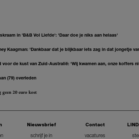
kraam in 'B&B Vol Liefde': 'Daar doe je niks aan helaas'
ey Kaagman: 'Dankbaar dat je blijkbaar iets zag in dat jongetje van
 voor de kust van Zuid-Australië: 'Wij kwamen aan, onze koffers ni
man (79) overleden
og geen 20 euro kost
n
Nieuwsbrief
Contact
LIND
en
schrijf je in
vacatures
st