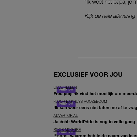
“Ik weet het papa, je
Kijk de hele afleverin
EXCLUSIEF VOOR JOU
LIEVE HELEEN
Fred (55): 'Ik vind het moeilijk om meerde
FLOOR BAKHUYS ROOZEBOOM
'Ik kan weer eens niet laten me af te vr
ADVERTORIAL
Ja écht: WorldPride is nog in volle gang –
ROOS MOGGRÉ
'"Roos, waarom heb je de naam van je ex 