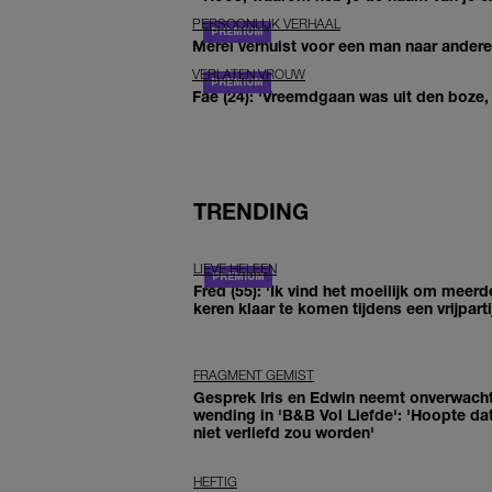
PERSOONLIJK VERHAAL
Merel verhuist voor een man naar andere 
VERLATEN VROUW
Fae (24): 'Vreemdgaan was uit den boze, d
TRENDING
LIEVE HELEEN
Fred (55): 'Ik vind het moeilijk om meerd
keren klaar te komen tijdens een vrijparti
FRAGMENT GEMIST
Gesprek Iris en Edwin neemt onverwach
wending in 'B&B Vol Liefde': 'Hoopte dat
niet verliefd zou worden'
HEFTIG