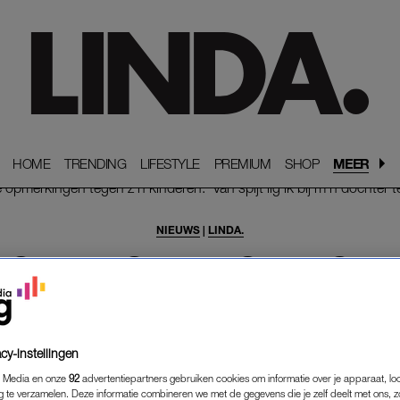
HOME
HOME
TRENDING
TRENDING
LIFESTYLE
LIFESTYLE
PREMIUM
PREMIUM
SHOP
SHOP
MEER
NIEUWS
|
LINDA.
HOEVEN OVER BOTTE OP
KINDEREN: 'VAN SPIJT LIG
DOCHTER TE HUILEN'
26-01-2018
|
YARA MUREAU
cy-instellingen
 Media en onze
92
advertentiepartners gebruiken cookies om informatie over je apparaat, lo
is zondag te zien in ‘Collegetour’. Daar vertelt hij o
g te verzamelen. Deze informatie combineren we met de gegevens die je zelf deelt met ons, z