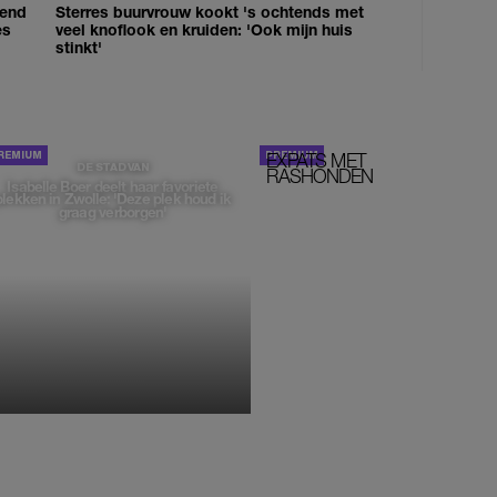
iend
Sterres buurvrouw kookt 's ochtends met
es
veel knoflook en kruiden: 'Ook mijn huis
stinkt'
EXPATS MET
STOM!
DE STAD VAN
RASHONDEN
Isabelle Boer deelt haar favoriete
plekken in Zwolle: 'Deze plek houd ik
graag verborgen'
MONIQUE KLEMANN