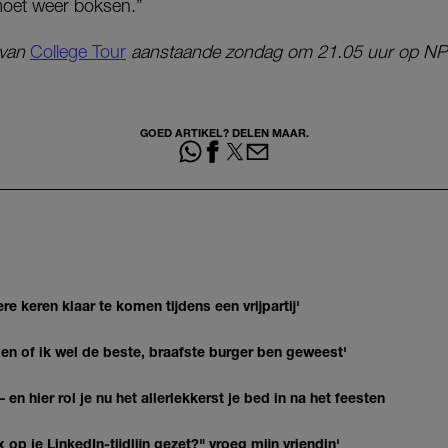
 moet weer boksen.”
g van
College Tour
aanstaande zondag om 21.05 uur op N
GOED ARTIKEL? DELEN MAAR.
re keren klaar te komen tijdens een vrijpartij'
agen of ik wel de beste, braafste burger ben geweest'
 en hier rol je nu het allerlekkerst je bed in na het feesten
op je LinkedIn-tijdlijn gezet?" vroeg mijn vriendin'