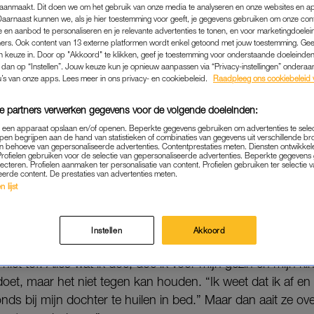
zijn kinderen is.
aanmaakt. Dit doen we om het gebruik van onze media te analyseren en onze websites en a
Daarnaast kunnen we, als je hier toestemming voor geeft, je gegevens gebruiken om onze con
 en aanbod te personaliseren en je relevante advertenties te tonen, en voor marketingdoele
éél open.
ers. Ook content van 13 externe platformen wordt enkel getoond met jouw toestemming. Ge
gen keuze in. Door op "Akkoord" te klikken, geef je toestemming voor onderstaande doeleinden. 
Lees ook
k dan op “Instellen”. Jouw keuze kun je opnieuw aanpassen via “Privacy-instellingen” ondera
u’s van onze apps. Lees meer in ons privacy- en cookiebeleid.
Raadpleeg ons cookiebeleid 
 verrast zieke fan: ‘Door alle adrenaline vergat ik mi
e partners verwerken gegevens voor de volgende doeleinden:
p een apparaat opslaan en/of openen. Beperkte gegevens gebruiken om advertenties te sele
ico nog denkt door te gaan met kickboksen is-ie duidelijk: 
pen begrijpen aan de hand van statistieken of combinaties van gegevens uit verschillende br
 behoeve van gepersonaliseerde advertenties. Contentprestaties meten. Diensten ontwikkel
it voor een impact het op m’n gezin heeft.” Daarom is het ni
Profielen gebruiken voor de selectie van gepersonaliseerde advertenties. Beperkte gegeven
lecteren. Profielen aanmaken ter personalisatie van content. Profielen gebruiken ter selectie 
n het gezin. “Wat ik doe, kan alleen maar met de
mindset
d
eerde content. De prestaties van advertenties meten.
 lijst
Instellen
Akkoord
 dat Rico verandert als persoon. “Dat ik echt gewoon – om 
s niet tof. Alles wat ik doe, doe ik voor mijn gezin én mijn 
 doet, maar het niet tegen kan houden. “Ik weet dat ik af en
onds bij mijn dochter te huilen in bed.” Maar dan aait ze ove