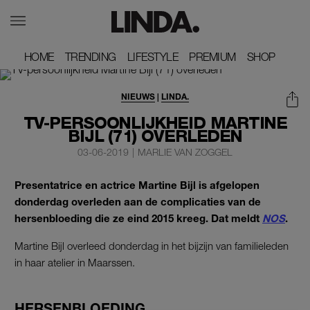
HOME
HOME
TRENDING
TRENDING
LIFESTYLE
LIFESTYLE
PREMIUM
PREMIUM
SHOP
SHOP
NIEUWS
|
LINDA.
TV-PERSOONLIJKHEID MARTINE
BIJL (71) OVERLEDEN
03-06-2019
|
MARLIE VAN ZOGGEL
Presentatrice en actrice Martine Bijl is afgelopen
donderdag overleden aan de complicaties van de
hersenbloeding die ze eind 2015 kreeg. Dat meldt
NOS
.
Martine Bijl overleed donderdag in het bijzijn van familieleden
in haar atelier in Maarssen.
HERSENBLOEDING