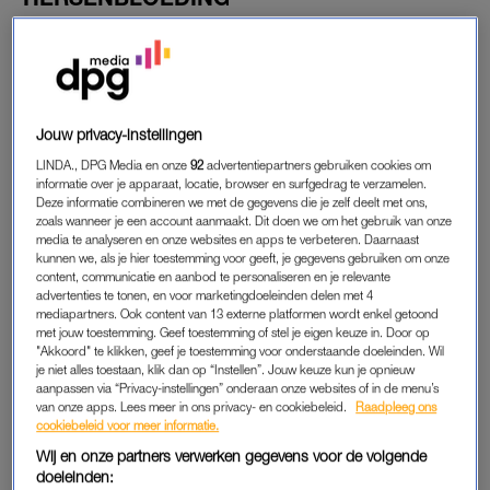
De presentatrice werd de afgelopen jaren vooral bekend als
vast gezicht van het populaire tv-programma
Heel Holland
Bakt.
Ze presenteerde de eerste drie seizoenen, tot ze in
september 2015 werd getroffen door een hersenbloeding.
Jouw privacy-instellingen
LINDA., DPG Media en onze
92
advertentiepartners gebruiken cookies om
ZANGERES EN ACTRICE
informatie over je apparaat, locatie, browser en surfgedrag te verzamelen.
Deze informatie combineren we met de gegevens die je zelf deelt met ons,
Naast haar klussen als presentatrice maakte Bijl ook furore als
zoals wanneer je een account aanmaakt. Dit doen we om het gebruik van onze
zangeres en actrice. Ze speelde onder meer in
Het Zonnetje in
media te analyseren en onze websites en apps te verbeteren. Daarnaast
kunnen we, als je hier toestemming voor geeft, je gegevens gebruiken om onze
Huis
en
Wie van de Drie
. Ook had ze een rol in verschillende
content, communicatie en aanbod te personaliseren en je relevante
musicals.
advertenties te tonen, en voor marketingdoeleinden delen met 4
mediapartners. Ook content van 13 externe platformen wordt enkel getoond
met jouw toestemming. Geef toestemming of stel je eigen keuze in. Door op
Lees ook
"Akkoord" te klikken, geef je toestemming voor onderstaande doeleinden. Wil
Martine Bijl open over nasleep hersenbloeding: ‘Er is een
je niet alles toestaan, klik dan op “Instellen”. Jouw keuze kun je opnieuw
vreemd wezentje in mijn hoofd gekropen’
aanpassen via “Privacy-instellingen” onderaan onze websites of in de menu’s
van onze apps. Lees meer in ons privacy- en cookiebeleid.
Raadpleeg ons
cookiebeleid voor meer informatie.
Wij en onze partners verwerken gegevens voor de volgende
RINKELDEKINK
doeleinden: