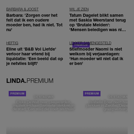
BARBARA & JOOST
WIL JE ZIEN
Barbara: 'Zorgen over het
Tatum Dagelet blikt samen
feit dat ik een oudere
met Saskia Weerstand terug
moeder ben, had ik niet. Tot
op 'Brutale Meiden':
nu'
'Mensen beledigen was niet
leuk meer'
HEFTIG
LEKKER SAMENGESTELD
Eline uit 'B&B Vol Liefde'
Stiefmoeder Naomi is niet
verloor haar vriend bij
welkom bij verjaardagen:
liquidatie: 'Een beeld dat op
'Hun moeder wil niet dat ik
je netvlies blijft'
er ben'
LINDA.
PREMIUM
DE STAD VAN
DE STAD VAN
Elske DeWall over Leeuwarden,
Isabelle Boer deelt haar f
muziek en haar favoriete plekken in
plekken in Zwolle: 'Deze pl
de stad: 'Een stad die voelt als thuis'
graag verborgen'