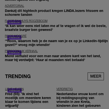
ADVERTORIAL
Dankzij dit hightech product kregen LINDA.lezers frissere en
schonere tanden
FLOOR BAKHUYS ROOZEBOOM
'Ik kan weer eens niet laten me af te vragen of ik wel de beste,
braafste burger ben geweest'
ROOS MOGGRÉ
'"Roos, waarom heb je de naam van je ex op je LinkedIn-tijdlijn
gezet?" vroeg mijn vriendin'
PERSOONLIJK VERHAAL
Merel verhuist voor een man naar andere kant van het land,
maar hij verdwijnt: 'Huur al maanden niet betaald'
TRENDING
MEER
LIEVE HELEEN
VERDRIETIG
Fred (55): 'Ik vind het
Nederlandse vrouw komt om
moeilijk om meerdere keren
bij reddingspoging van
klaar te komen tijdens een
vriendin in zee Kreta,
vrijpartij'
kinderen zien het gebeuren