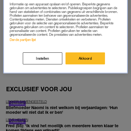
Afgelopen november bracht ze het boek
Rinkeldekink
uit, over
Informatie op een apparaat opslaan en/of openen. Beperkte gegevens
de periode die ze na haar hersenbloeding doorbracht in een
gebruiken om advertenties te selecteren. Publieksgroepen begrijpen aan de
hand van statistieken of combinaties van gegevens uit verschillende bronnen.
revalidatiekliniek. Een moeilijke tijd voor de tv-persoonlijkheid,
Profielen aanmaken ten behoeve van gepersonaliseerde advertenties.
Contentprestaties meten. Diensten ontwikkelen en verbeteren. Profielen
waarin ze bovendien last kreeg van een depressie. Martine Bijl
gebruiken voor de selectie van gepersonaliseerde advertenties. Beperkte
gegevens gebruiken om content te selecteren. Profielen aanmaken ter
was getrouwd met regisseur en presentator Berend
personalisatie van content. Profielen gebruiken ter selectie van
gepersonaliseerde content. De prestaties van advertenties meten.
Boudewijn. Ze is 71 jaar geworden.
Derde partijen lijst
GOED ARTIKEL? DELEN MAAR.
Instellen
Akkoord
BRON
NOS
FOTO
ANP
EXCLUSIEF VOOR JOU
LEKKER SAMENGESTELD
Stiefmoeder Naomi is niet welkom bij verjaardagen: 'Hun
moeder wil niet dat ik er ben'
LIEVE HELEEN
Fred (55): 'Ik vind het moeilijk om meerdere keren klaar te
komen tijdens een vrijpartij'