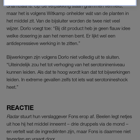
Shambala is. Op de verpakking staan grammen vermeld,
maar het is volgens Witkamp onhelder wát van de planten in
het middel zit. Van de bijsluiter worden de twee niet veel
wijzer. Dorlo voegt toe: “Bij dit product heb je geen flauw idee
welke dosering je aan het nemen bent. Er lijkt wel een
antidepressieve werking in te zitten.”
Bijwerkingen zijn volgens Dorlo niet volledig uit te sluiten.
“Uiteindelijk zou het tot verhoging van het serotonineniveau
kunnen leiden. Als dat te hoog wordt kan dat tot bijwerkingen
leiden. In extreme gevallen zelfs tot iets wat serotonineshock
heet.”
REACTIE
Radar
stuurt hun verslaggever Fons erop af. Beelen legt netjes
uit hoe hij het middel inneemt – drie druppels via de mond –
en vertelt wat de ingrediënten zijn, maar Fons is daarmee niet
tevreden en vraagt door.