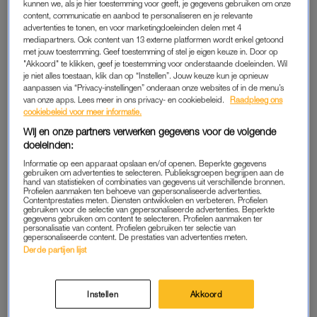
kunnen we, als je hier toestemming voor geeft, je gegevens gebruiken om onze
content, communicatie en aanbod te personaliseren en je relevante
De hoofdingrediënten van Shambala zijn, naast alcohol, twee
advertenties te tonen, en voor marketingdoeleinden delen met 4
mediapartners. Ook content van 13 externe platformen wordt enkel getoond
planten: bobinsana en caapi. Laatstgenoemde is een MAO-
met jouw toestemming. Geef toestemming of stel je eigen keuze in. Door op
remmer, die ook wordt gebruikt in antidepressiva.
Radar
"Akkoord" te klikken, geef je toestemming voor onderstaande doeleinden. Wil
je niet alles toestaan, klik dan op “Instellen”. Jouw keuze kun je opnieuw
vraagt twee farmacologen wat zij van het middel vinden.
aanpassen via “Privacy-instellingen” onderaan onze websites of in de menu’s
van onze apps. Lees meer in ons privacy- en cookiebeleid.
Raadpleeg ons
Thomas Dorlo van het Nederlands Kankerinstituut: “Ik vind het
cookiebeleid voor meer informatie.
redelijk schandelijk”, vertelt hij aan
Radar
. “Je verkoopt dit
Wij en onze partners verwerken gegevens voor de volgende
middel als kruidenpreparaat, maar het is gewoon vergelijkbaar
doeleinden:
met een antidepressivum. Naar antidepressiva is jaren
Informatie op een apparaat opslaan en/of openen. Beperkte gegevens
gebruiken om advertenties te selecteren. Publieksgroepen begrijpen aan de
onderzoek gedaan. Je krijgt het alleen op recept van een
hand van statistieken of combinaties van gegevens uit verschillende bronnen.
Profielen aanmaken ten behoeve van gepersonaliseerde advertenties.
arts.” Ook farmacoloog Renger Witkamp vindt er het zijne van.
Contentprestaties meten. Diensten ontwikkelen en verbeteren. Profielen
gebruiken voor de selectie van gepersonaliseerde advertenties. Beperkte
“Als je de website leest is het schrikbarend. Deze combi is
gegevens gebruiken om content te selecteren. Profielen aanmaken ter
potentieel gevaarlijk. Als het aan mij zou liggen, zou je zo’n
personalisatie van content. Profielen gebruiken ter selectie van
gepersonaliseerde content. De prestaties van advertenties meten.
product moeten verbieden.”
Derde partijen lijst
(BIJ)WERKING
Instellen
Akkoord
Het blijft vooral onduidelijk wat precies de samenstelling van