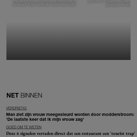
muziek en haar favoriete plekken in
plekken in Zwolle: 'Deze pl
de stad: 'Een stad die voelt als thuis'
graag verborgen'
NET
BINNEN
VERDRIETIG
Man ziet zijn vrouw meegesleurd worden door modderstroom:
'De laatste keer dat ik mijn vrouw zag'
GOED OM TE WETEN
Deze 6 signalen verraden direct dat een restaurant een 'tourist trap'