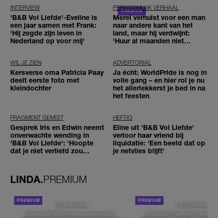
INTERVIEW
PERSOONLIJK VERHAAL
'B&B Vol Liefde'-Eveline is
Merel verhuist voor een man
een jaar samen met Frank:
naar andere kant van het
'Hij zegde zijn leven in
land, maar hij verdwijnt:
Nederland op voor mij'
'Huur al maanden niet
betaald'
WIL JE ZIEN
ADVERTORIAL
Kersverse oma Patricia Paay
Ja écht: WorldPride is nog in
deelt eerste foto met
volle gang – en hier rol je nu
kleindochter
het allerlekkerst je bed in na
het feesten
FRAGMENT GEMIST
HEFTIG
Gesprek Iris en Edwin neemt
Eline uit 'B&B Vol Liefde'
onverwachte wending in
verloor haar vriend bij
'B&B Vol Liefde': 'Hoopte
liquidatie: 'Een beeld dat op
dat je niet verliefd zou
je netvlies blijft'
worden'
LINDA.
PREMIUM
DE STAD VAN
DE STAD VAN
Elske DeWall over Leeuwarden,
Isabelle Boer deelt haar f