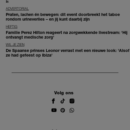
is
ADVERTORIAL
Praten, lachen én bewegen: dit event doorbreekt het taboe
rondom urineverlies – en jij kunt daarbij zijn
HEFTIG
Familie Perez Hilton reageert na zorgwekkende livestream: 'Hij
ontvangt medische zorg'
WIL JE ZIEN
De Spaanse prinses Leonor verrast met een nieuwe look: 'Alsof
ze had gefeest op Ibiza'
Volg ons