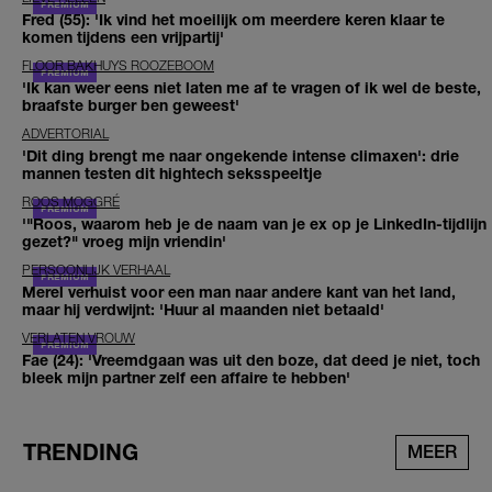
Fred (55): 'Ik vind het moeilijk om meerdere keren klaar te
komen tijdens een vrijpartij'
FLOOR BAKHUYS ROOZEBOOM
'Ik kan weer eens niet laten me af te vragen of ik wel de beste,
braafste burger ben geweest'
ADVERTORIAL
'Dit ding brengt me naar ongekende intense climaxen': drie
mannen testen dit hightech seksspeeltje
ROOS MOGGRÉ
'"Roos, waarom heb je de naam van je ex op je LinkedIn-tijdlijn
gezet?" vroeg mijn vriendin'
PERSOONLIJK VERHAAL
Merel verhuist voor een man naar andere kant van het land,
maar hij verdwijnt: 'Huur al maanden niet betaald'
VERLATEN VROUW
Fae (24): 'Vreemdgaan was uit den boze, dat deed je niet, toch
bleek mijn partner zelf een affaire te hebben'
TRENDING
MEER