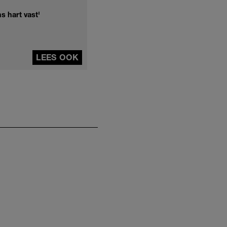
s hart vast'
LEES OOK