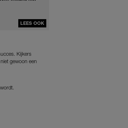
LEES OOK
ucces. Kijkers
n niet gewoon een
 wordt.