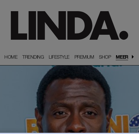
HOME
HOME
TRENDING
TRENDING
LIFESTYLE
LIFESTYLE
PREMIUM
PREMIUM
SHOP
SHOP
MEER