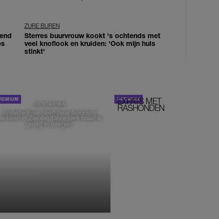
ZURE BUREN
iend
Sterres buurvrouw kookt 's ochtends met
es
veel knoflook en kruiden: 'Ook mijn huis
stinkt'
EXPATS MET
STOM!
DE STAD VAN
RASHONDEN
Isabelle Boer deelt haar favoriete
plekken in Zwolle: 'Deze plek houd ik
graag verborgen'
MONIQUE KLEMANN