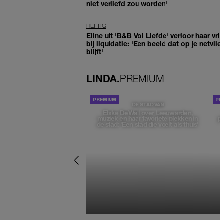
niet verliefd zou worden'
HEFTIG
Eline uit 'B&B Vol Liefde' verloor haar vr
bij liquidatie: 'Een beeld dat op je netvli
blijft'
LINDA.
PREMIUM
DE STAD VAN
Elske DeWall over Leeuwarden,
muziek en haar favoriete plekken in
de stad: 'Een stad die voelt als thuis'