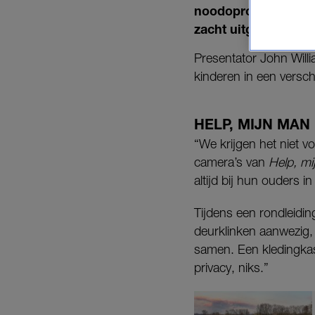
noodoproep van Lud
zacht uitgedrukt.
Presentator John Will
kinderen in een verschr
HELP, MIJN MAN 
“We krijgen het niet v
camera’s van
Help, mi
altijd bij hun ouders 
Tijdens een rondleidin
deurklinken aanwezig, 
samen. Een kledingkast 
privacy, niks.”