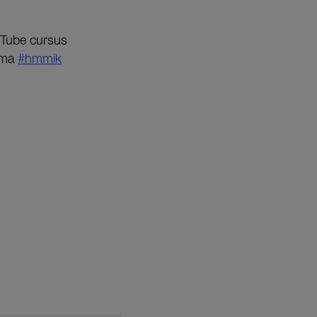
ouTube cursus
amma
#hmmik