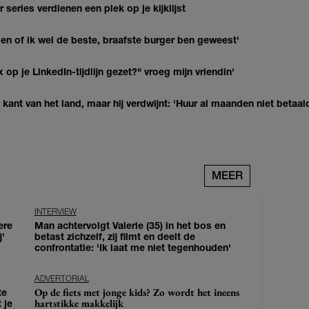
series verdienen een plek op je kijklijst
agen of ik wel de beste, braafste burger ben geweest'
op je LinkedIn-tijdlijn gezet?" vroeg mijn vriendin'
kant van het land, maar hij verdwijnt: 'Huur al maanden niet betaal
MEER
INTERVIEW
ere
Man achtervolgt Valerie (35) in het bos en
j'
betast zichzelf, zij filmt en deelt de
confrontatie: 'Ik laat me niet tegenhouden'
ADVERTORIAL
Op de fiets met jonge kids? Zo wordt het ineens
te
hartstikke makkelijk
 je