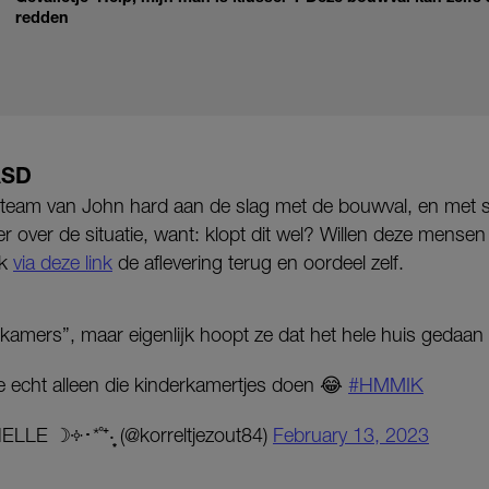
redden
ASD
usteam van John hard aan de slag met de bouwval, en met s
er over de situatie, want: klopt dit wel? Willen deze mense
jk
via deze link
de aflevering terug en oordeel zelf.
rkamers”, maar eigenlijk hoopt ze dat het hele huis gedaan
ze echt alleen die kinderkamertjes doen 😂
#HMMIK
LLE ☽༓･*˚⁺‧͙ (@korreltjezout84)
February 13, 2023