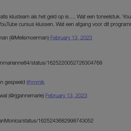
 gratis klusteam als het geld op is…. Wat een toneelstuk. Y
 YouTube cursus klussen. Wat een afgang voor dit progr
man (@Melismoerman)
February 13, 2023
karinmarianne84/status/1625220052726304768
on gespeeld
#hmmik
wal (@rjgannemarie)
February 13, 2023
/MvanMonica/status/1625243682998743052