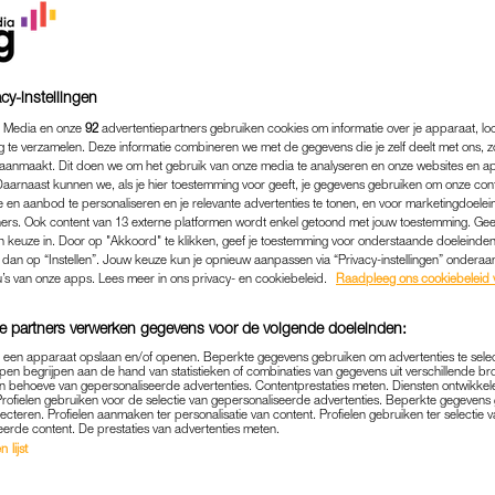
cy-instellingen
 Media en onze
92
advertentiepartners gebruiken cookies om informatie over je apparaat, lo
g te verzamelen. Deze informatie combineren we met de gegevens die je zelf deelt met ons, z
aanmaakt. Dit doen we om het gebruik van onze media te analyseren en onze websites en a
Daarnaast kunnen we, als je hier toestemming voor geeft, je gegevens gebruiken om onze con
 en aanbod te personaliseren en je relevante advertenties te tonen, en voor marketingdoele
ers. Ook content van 13 externe platformen wordt enkel getoond met jouw toestemming. Ge
gen keuze in. Door op "Akkoord" te klikken, geef je toestemming voor onderstaande doeleinden. 
k dan op “Instellen”. Jouw keuze kun je opnieuw aanpassen via “Privacy-instellingen” ondera
u’s van onze apps. Lees meer in ons privacy- en cookiebeleid.
Raadpleeg ons cookiebeleid 
MEDIA
|
LINDA.
ERS WANTROUWEN KOPPE
e partners verwerken gegevens voor de volgende doeleinden:
LOKKADE' IN 'HELP, MIJN
p een apparaat opslaan en/of openen. Beperkte gegevens gebruiken om advertenties te sele
pen begrijpen aan de hand van statistieken of combinaties van gegevens uit verschillende br
SER!': 'WAT EEN TONEEL
 behoeve van gepersonaliseerde advertenties. Contentprestaties meten. Diensten ontwikkel
Profielen gebruiken voor de selectie van gepersonaliseerde advertenties. Beperkte gegeven
lecteren. Profielen aanmaken ter personalisatie van content. Profielen gebruiken ter selectie 
14-02-2023
|
REDACTIE NIEUWS
eerde content. De prestaties van advertenties meten.
 lijst
zo goed. Mijn man Jeroen heeft een gigantische klusb