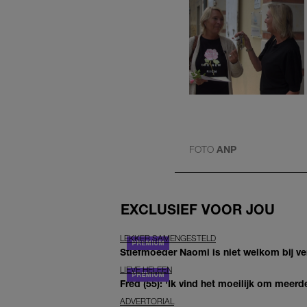
FOTO
ANP
EXCLUSIEF VOOR JOU
LEKKER SAMENGESTELD
Stiefmoeder Naomi is niet welkom bij ver
LIEVE HELEEN
Fred (55): 'Ik vind het moeilijk om meerde
ADVERTORIAL