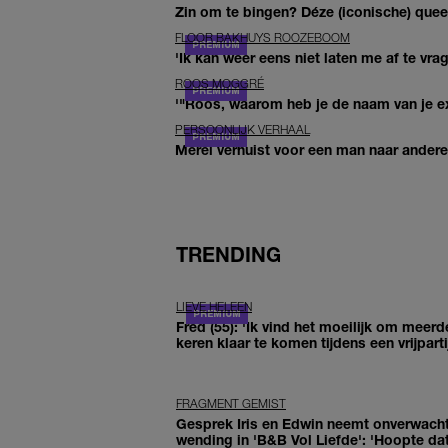
Zin om te bingen? Déze (iconische) queer 
FLOOR BAKHUYS ROOZEBOOM
'Ik kan weer eens niet laten me af te vr
ROOS MOGGRÉ
'"Roos, waarom heb je de naam van je ex 
PERSOONLIJK VERHAAL
Merel verhuist voor een man naar andere 
TRENDING
LIEVE HELEEN
Fred (55): 'Ik vind het moeilijk om meerd
keren klaar te komen tijdens een vrijparti
FRAGMENT GEMIST
Gesprek Iris en Edwin neemt onverwach
wending in 'B&B Vol Liefde': 'Hoopte dat