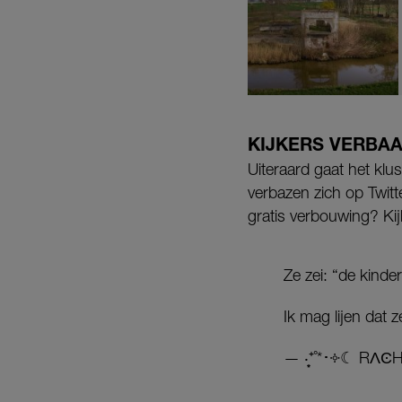
KIJKERS VERBA
Uiteraard gaat het kl
verbazen zich op Twitt
gratis verbouwing? Ki
Ze zei: “de kinde
Ik mag lijen dat 
— ‧͙⁺˚*･༓☾ RΛϾHE