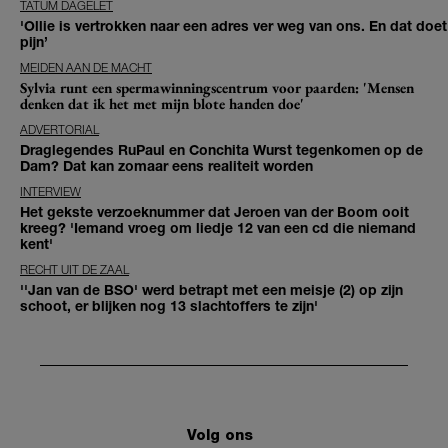
TATUM DAGELET
'Ollie is vertrokken naar een adres ver weg van ons. En dat doet
pijn’
MEIDEN AAN DE MACHT
Sylvia runt een spermawinningscentrum voor paarden: 'Mensen
denken dat ik het met mijn blote handen doe'
ADVERTORIAL
Draglegendes RuPaul en Conchita Wurst tegenkomen op de
Dam? Dat kan zomaar eens realiteit worden
INTERVIEW
Het gekste verzoeknummer dat Jeroen van der Boom ooit
kreeg? 'Iemand vroeg om liedje 12 van een cd die niemand
kent'
RECHT UIT DE ZAAL
''Jan van de BSO' werd betrapt met een meisje (2) op zijn
schoot, er blijken nog 13 slachtoffers te zijn'
Volg ons