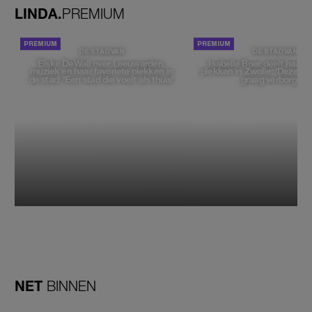
LINDA.
PREMIUM
DE STAD VAN
DE STAD VAN
Elske DeWall over Leeuwarden,
Isabelle Boer deelt haar f
muziek en haar favoriete plekken in
plekken in Zwolle: 'Deze pl
de stad: 'Een stad die voelt als thuis'
graag verborgen'
NET
BINNEN