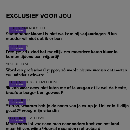
EXCLUSIEF VOOR JOU
LEKKER SAMENGESTELD
Stiefmoeder Naomi is niet welkom bij verjaardagen: 'Hun
moeder wil niet dat ik er ben'
LIEVE HELEEN
Fred (55): 'Ik vind het moeilijk om meerdere keren klaar te
komen tijdens een vrijpartij'
ADVERTORIAL
Word een professional yapper: zó wordt nieuwe mensen ontmoeten
veel minder awkward
FLOOR BAKHUYS ROOZEBOOM
'Ik kan weer eens niet laten me af te vragen of ik wel de beste,
braafste burger ben geweest'
ROOS MOGGRÉ
'"Roos, waarom heb je de naam van je ex op je LinkedIn-tijdlijn
gezet?" vroeg mijn vriendin'
PERSOONLIJK VERHAAL
Merel verhuist voor een man naar andere kant van het land,
maar hij verdwijnt: 'Huur al maanden niet betaald'