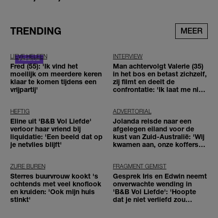
TRENDING
MEER
LIEVE HELEEN
INTERVIEW
Fred (55): 'Ik vind het
Man achtervolgt Valerie (35)
moeilijk om meerdere keren
in het bos en betast zichzelf,
klaar te komen tijdens een
zij filmt en deelt de
vrijpartij'
confrontatie: 'Ik laat me niet
tegenhouden'
HEFTIG
ADVERTORIAL
Eline uit 'B&B Vol Liefde'
Jolanda reisde naar een
verloor haar vriend bij
afgelegen eiland voor de
liquidatie: 'Een beeld dat op
kust van Zuid-Australië: 'Wij
je netvlies blijft'
kwamen aan, onze koffers
niet'
ZURE BUREN
FRAGMENT GEMIST
Sterres buurvrouw kookt 's
Gesprek Iris en Edwin neemt
ochtends met veel knoflook
onverwachte wending in
en kruiden: 'Ook mijn huis
'B&B Vol Liefde': 'Hoopte
stinkt'
dat je niet verliefd zou
worden'