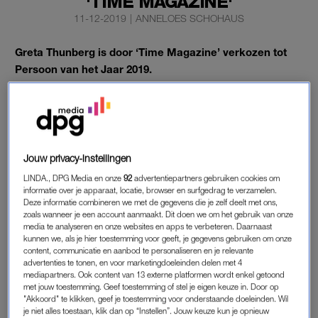
'TIME MAGAZINE'
11-12-2019
|
ANNELOES SCHOHAUS
Greta Thunberg is door ‘Time Magazine’ verkozen tot
Persoon van het Jaar 2019.
Het Amerikaanse weekblad maakte het nieuws woensdag
bekend.
Jouw privacy-instellingen
GRETA THUNBERG
LINDA., DPG Media en onze
92
advertentiepartners gebruiken cookies om
Thunberg is de jongste persoon ooit die de titel heeft
informatie over je apparaat, locatie, browser en surfgedrag te verzamelen.
gekregen. De Zweedse klimaatactivist is verkozen wegens
Deze informatie combineren we met de gegevens die je zelf deelt met ons,
haar inzet voor het klimaat en de beweging die ze daarmee
zoals wanneer je een account aanmaakt. Dit doen we om het gebruik van onze
media te analyseren en onze websites en apps te verbeteren. Daarnaast
heeft losgemaakt.
Time Magazine
noemt 2019 het ‘jaar van de
kunnen we, als je hier toestemming voor geeft, je gegevens gebruiken om onze
klimaatcrisis’.
content, communicatie en aanbod te personaliseren en je relevante
advertenties te tonen, en voor marketingdoeleinden delen met 4
mediapartners. Ook content van 13 externe platformen wordt enkel getoond
Hoofdredacteur Edward Felsenthal schrijft dat zinvolle
met jouw toestemming. Geef toestemming of stel je eigen keuze in. Door op
verandering zelden gebeurt zonder de kracht van invloedrijke
"Akkoord" te klikken, geef je toestemming voor onderstaande doeleinden. Wil
je niet alles toestaan, klik dan op “Instellen”. Jouw keuze kun je opnieuw
personen ‘en in 2019 vond de crisis van de aarde er een in