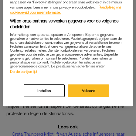
aanpassen via “Privacy-instellingen” onderaan onze websites of in de menu’s
Thunberg’.
van onze apps. Lees meer in ons privacy- en cookiebeleid.
Raadpleeg ons
cookiebeleid voor meer informatie.
Lees ook
Wij en onze partners verwerken gegevens voor de volgende
We zien dubbel: Greta Thunberg heeft een historische
doeleinden:
lookalike
Informatie op een apparaat opslaan en/of openen. Beperkte gegevens
gebruiken om advertenties te selecteren. Publieksgroepen begrijpen aan de
hand van statistieken of combinaties van gegevens uit verschillende bronnen.
Profielen aanmaken ten behoeve van gepersonaliseerde advertenties.
Contentprestaties meten. Diensten ontwikkelen en verbeteren. Profielen
KLIMAATBEWEGING
gebruiken voor de selectie van gepersonaliseerde advertenties. Beperkte
gegevens gebruiken om content te selecteren. Profielen aanmaken ter
Thunberg startte het verzet tegen het klimaat in augustus 2018
personalisatie van content. Profielen gebruiken ter selectie van
gepersonaliseerde content. De prestaties van advertenties meten.
door te spijbelen van school. Ze bracht haar dagen door voor
Derde partijen lijst
het Zweedse parlement met een bord met de tekst
School
Strike for Climate
. Sindsdien heeft ze met
verschillende
Europese staatshoofden
gesproken, de paus én oud-
Instellen
Akkoord
president Obama ontmoet. Bovendien motiveerde ze vier
miljoen mensen om in september de straat op te gaan en te
protesteren tegen de klimaatcrisis.
Lees ook
Greta Thunberg krijgt lift van Australische influencers naar