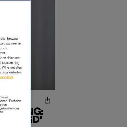
catie, browser
oals wanneer je
pps te
tent,
inden delen met
ef toestemming
Wil je niet alles
an onze websites
voor meer
cteren.
onnen. Profielen
en en
JLATING:
s gebruiken om
van
EPLEEGD'