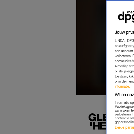
Jouw priva
LINDA., DPG
en surfgedra
een account 
verbeteren. 
communicatie
4 mediapartn
of stel je ei
toestaan, kli
of in de men
informatie.
Wij en onz
Informatie o
Publieksgroe
aanmaken ten
GLENNIS
verbeteren. 
content te se
'HEB GE
gepersonalis
Derde partijen