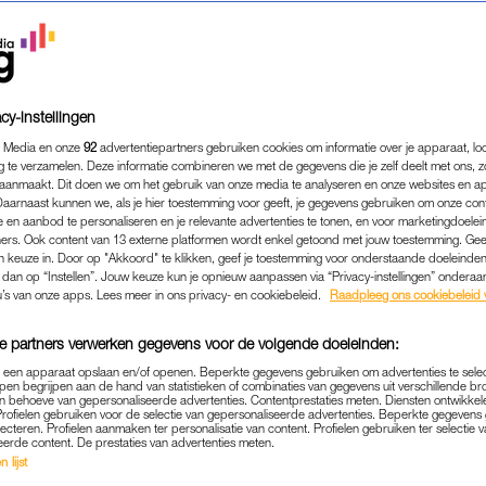
cy-instellingen
 Media en onze
92
advertentiepartners gebruiken cookies om informatie over je apparaat, lo
g te verzamelen. Deze informatie combineren we met de gegevens die je zelf deelt met ons, z
aanmaakt. Dit doen we om het gebruik van onze media te analyseren en onze websites en a
Daarnaast kunnen we, als je hier toestemming voor geeft, je gegevens gebruiken om onze con
 en aanbod te personaliseren en je relevante advertenties te tonen, en voor marketingdoele
ers. Ook content van 13 externe platformen wordt enkel getoond met jouw toestemming. Ge
gen keuze in. Door op "Akkoord" te klikken, geef je toestemming voor onderstaande doeleinden. 
k dan op “Instellen”. Jouw keuze kun je opnieuw aanpassen via “Privacy-instellingen” ondera
u’s van onze apps. Lees meer in ons privacy- en cookiebeleid.
Raadpleeg ons cookiebeleid 
e partners verwerken gegevens voor de volgende doeleinden:
p een apparaat opslaan en/of openen. Beperkte gegevens gebruiken om advertenties te sele
MEDIA
|
LINDA.
pen begrijpen aan de hand van statistieken of combinaties van gegevens uit verschillende br
 behoeve van gepersonaliseerde advertenties. Contentprestaties meten. Diensten ontwikkel
 GRACE REAGEERT NA VRI
Profielen gebruiken voor de selectie van gepersonaliseerde advertenties. Beperkte gegeven
lecteren. Profielen aanmaken ter personalisatie van content. Profielen gebruiken ter selectie 
EN STRAFBARE FEITEN G
eerde content. De prestaties van advertenties meten.
 lijst
15-02-2022
|
MARLIE VAN ZOGGEL