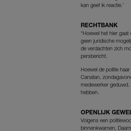
kan geef ik reactie.’
RECHTBANK
“Hoewel het hier gaat 
geen juridische mogel
de verdachten zich mo
persbericht.
Hoewel de politie haar 
Canatan, zondagavond 
medewerker geduwd. Ba
hebben.
OPENLIJK GEWE
Volgens een politiewoo
binnenkwamen. Daarna z