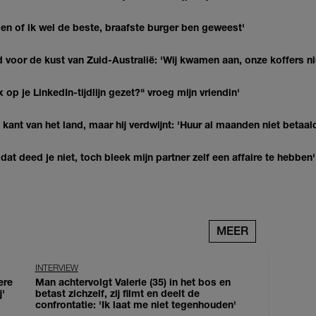
agen of ik wel de beste, braafste burger ben geweest'
 voor de kust van Zuid-Australië: 'Wij kwamen aan, onze koffers ni
op je LinkedIn-tijdlijn gezet?" vroeg mijn vriendin'
kant van het land, maar hij verdwijnt: 'Huur al maanden niet betaal
at deed je niet, toch bleek mijn partner zelf een affaire te hebben'
MEER
INTERVIEW
ere
Man achtervolgt Valerie (35) in het bos en
j'
betast zichzelf, zij filmt en deelt de
confrontatie: 'Ik laat me niet tegenhouden'