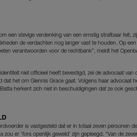
om een stevige verdenking van een ernstig strafbaar feit, z
ijkheden de verdachten nog langer vast te houden. Op een 
eten verantwoorden voor de rechtbank”, meldt het Openbaa
identiteit niet officieel heeft bevestigd, zei de advocaat v
dat het om Glennis Grace gaat. Volgens haar advocaat he
tta herkent zich niet in beschuldigingen dat ze ook ges
LD
rdvoerder is vastgesteld dat er in totaal zeven personen 
ou er ‘fors openlijk geweld’ zijn gepleegd. “Van de zeven