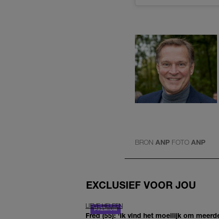
BRON
ANP
FOTO
ANP
EXCLUSIEF VOOR JOU
LIEVE HELEEN
Fred (55): 'Ik vind het moeilijk om meerde