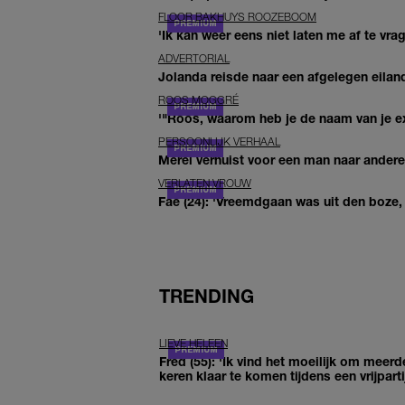
FLOOR BAKHUYS ROOZEBOOM
'Ik kan weer eens niet laten me af te vr
ADVERTORIAL
Jolanda reisde naar een afgelegen eiland
ROOS MOGGRÉ
'"Roos, waarom heb je de naam van je ex 
PERSOONLIJK VERHAAL
Merel verhuist voor een man naar andere 
VERLATEN VROUW
Fae (24): 'Vreemdgaan was uit den boze, d
TRENDING
LIEVE HELEEN
Fred (55): 'Ik vind het moeilijk om meerd
keren klaar te komen tijdens een vrijparti