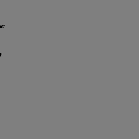
et'
d'