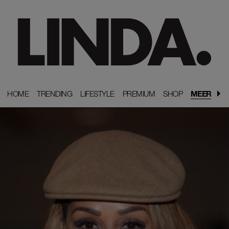
HOME
HOME
TRENDING
TRENDING
LIFESTYLE
LIFESTYLE
PREMIUM
PREMIUM
SHOP
SHOP
MEER