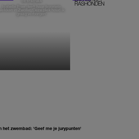
DE STAD VAN
RASHONDEN
Isabelle Boer deelt haar favoriete
plekken in Zwolle: 'Deze plek houd ik
graag verborgen'
MONIQUE KLEMANN
n het zwembad: 'Geef me je jurypunten'