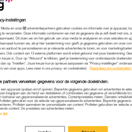
cy-instellingen
 Media en onze
92
advertentiepartners gebruiken cookies om informatie over je apparaat, lo
g te verzamelen. Deze informatie combineren we met de gegevens die je zelf deelt met ons, z
aanmaakt. Dit doen we om het gebruik van onze media te analyseren en onze websites en a
Daarnaast kunnen we, als je hier toestemming voor geeft, je gegevens gebruiken om onze con
 en aanbod te personaliseren en je relevante advertenties te tonen, en voor marketingdoele
ers. Ook content van 13 externe platformen wordt enkel getoond met jouw toestemming. Ge
gen keuze in. Door op "Akkoord" te klikken, geef je toestemming voor onderstaande doeleinden. 
k dan op “Instellen”. Jouw keuze kun je opnieuw aanpassen via “Privacy-instellingen” ondera
u’s van onze apps. Lees meer in ons privacy- en cookiebeleid.
Raadpleeg ons cookiebeleid 
NIEUWS
|
FRAGMENT GEMIST
e partners verwerken gegevens voor de volgende doeleinden:
N IS KLAAR MET DOMINAN
p een apparaat opslaan en/of openen. Beperkte gegevens gebruiken om advertenties te sele
pen begrijpen aan de hand van statistieken of combinaties van gegevens uit verschillende br
A IN 'WINTER VOL LIEFDE'
 behoeve van gepersonaliseerde advertenties. Contentprestaties meten. Diensten ontwikkel
Profielen gebruiken voor de selectie van gepersonaliseerde advertenties. Beperkte gegeven
MANIPULATIEF'
lecteren. Profielen aanmaken ter personalisatie van content. Profielen gebruiken ter selectie 
eerde content. De prestaties van advertenties meten.
 lijst
08-01-2024
|
MIRJAM RASMUSSENS
ndse winterliefhebbers is het alweer de laatste week