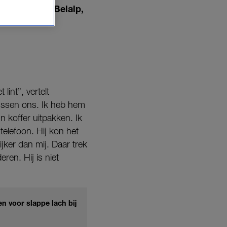
t Zwitserse Belalp,
int”, vertelt
ussen ons. Ik heb hem
n koffer uitpakken. Ik
telefoon. Hij kon het
ijker dan mij. Daar trek
ren. Hij is niet
en voor slappe lach bij