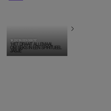
‘IK ZAT IN EEN SEKTE’
‘HET DRAAIT ALLEMAAL
OM SEKS IN EEN SPIRITUEEL 
JASJE’