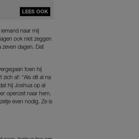
LEES OOK
s iemand naar mij
dagen ook niet zeggen
 na zeven dagen. Dat
ergegaan toen hij
ich af: “Als dit al na
at hij Joshua op al
meer openzet naar hem.
zetje even nodig. Ze is