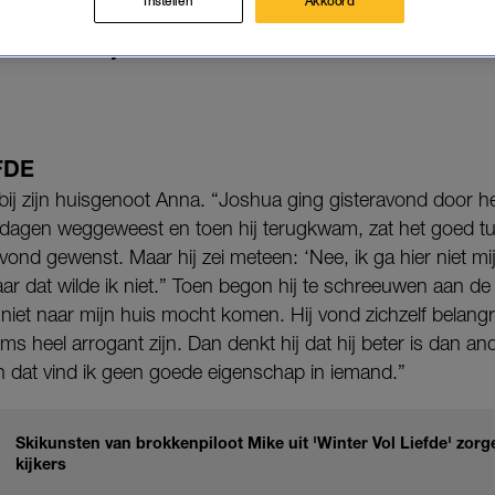
Instellen
Akkoord
er hebben zich donkere wolken samengepakt boven he
shua verblijven.
FDE
ij zijn huisgenoot Anna. “Joshua ging gisteravond door het l
e dagen weggeweest en toen hij terugkwam, zat het goed t
vond gewenst. Maar hij zei meteen: ‘Nee, ik ga hier niet mij
ar dat wilde ik niet.” Toen begon hij te schreeuwen aan de 
 niet naar mijn huis mocht komen. Hij vond zichzelf belangr
ms heel arrogant zijn. Dan denkt hij dat hij beter is dan ande
 dat vind ik geen goede eigenschap in iemand.”
Skikunsten van brokkenpiloot Mike uit 'Winter Vol Liefde' zorg
kijkers