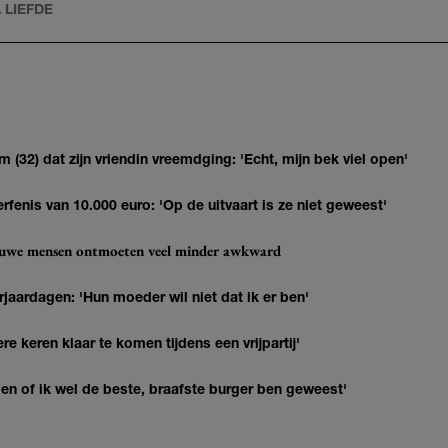
 LIEFDE
(32) dat zijn vriendin vreemdging: 'Echt, mijn bek viel open'
erfenis van 10.000 euro: 'Op de uitvaart is ze niet geweest'
ieuwe mensen ontmoeten veel minder awkward
jaardagen: 'Hun moeder wil niet dat ik er ben'
re keren klaar te komen tijdens een vrijpartij'
agen of ik wel de beste, braafste burger ben geweest'