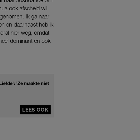
aat naar Joshua toe om
hua ook afscheid wil
t genomen. Ik ga naar
len en daarnaast heb ik
vooral hier weg, omdat
n heel dominant en ook
iefde': 'Ze maakte niet
LEES OOK