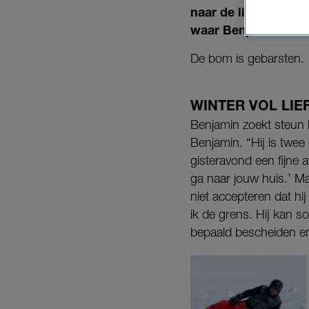
naar de liefde. En 
waar Benjamin en Jo
De bom is gebarsten.
WINTER VOL LIE
Benjamin zoekt steun b
Benjamin. “Hij is twe
gisteravond een fijne a
ga naar jouw huis.’ Ma
niet accepteren dat hij
ik de grens. Hij kan so
bepaald bescheiden en