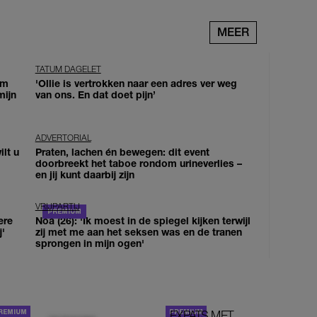
MEER
TATUM DAGELET
om
'Ollie is vertrokken naar een adres ver weg
mijn
van ons. En dat doet pijn’
ADVERTORIAL
lt u
Praten, lachen én bewegen: dit event
doorbreekt het taboe rondom urineverlies –
en jij kunt daarbij zijn
VRIJPARTIJ
ere
Noa (26): 'Ik moest in de spiegel kijken terwijl
j'
zij met me aan het seksen was en de tranen
sprongen in mijn ogen'
EXPATS MET
STOM!