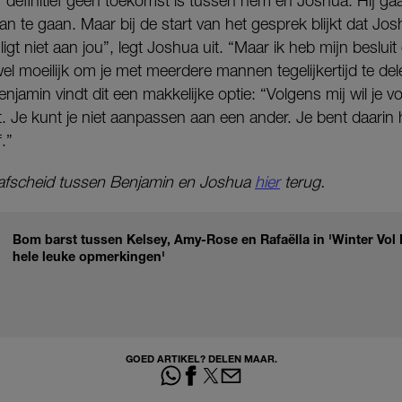
r definitief geen toekomst is tussen hem en Joshua. Hij g
an te gaan. Maar bij de start van het gesprek blijkt dat Jos
gt niet aan jou”, legt Joshua uit. “Maar ik heb mijn beslui
 wel moeilijk om je met meerdere mannen tegelijkertijd te de
enjamin vindt dit een makkelijke optie: “Volgens mij wil je 
bt. Je kunt je niet aanpassen aan een ander. Je bent daari
.”
 afscheid tussen Benjamin en Joshua
hier
terug.
Bom barst tussen Kelsey, Amy-Rose en Rafaëlla in 'Winter Vol L
hele leuke opmerkingen'
GOED ARTIKEL? DELEN MAAR.