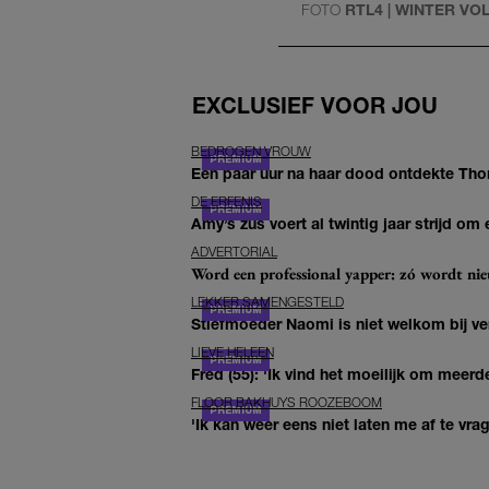
FOTO
RTL4 | WINTER VOL
EXCLUSIEF VOOR JOU
BEDROGEN VROUW
Een paar uur na haar dood ontdekte Thom 
DE ERFENIS
Amy’s zus voert al twintig jaar strijd om 
ADVERTORIAL
Word een professional yapper: zó wordt n
LEKKER SAMENGESTELD
Stiefmoeder Naomi is niet welkom bij ver
LIEVE HELEEN
Fred (55): 'Ik vind het moeilijk om meerde
FLOOR BAKHUYS ROOZEBOOM
'Ik kan weer eens niet laten me af te vr