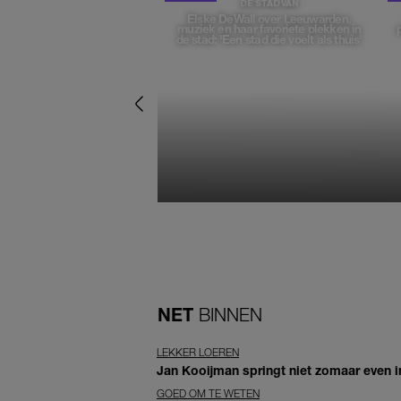
DE STAD VAN
Elske DeWall over Leeuwarden,
muziek en haar favoriete plekken in
de stad: 'Een stad die voelt als thuis'
NET
BINNEN
LEKKER LOEREN
Jan Kooijman springt niet zomaar even i
GOED OM TE WETEN