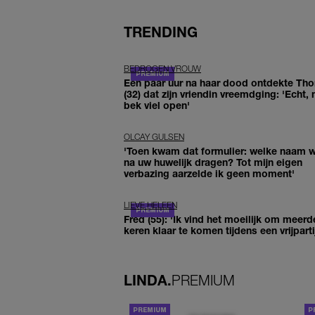
TRENDING
BEDROGEN VROUW
Een paar uur na haar dood ontdekte Th
(32) dat zijn vriendin vreemdging: 'Echt, 
bek viel open'
OLCAY GULSEN
'Toen kwam dat formulier: welke naam wi
na uw huwelijk dragen? Tot mijn eigen
verbazing aarzelde ik geen moment'
LIEVE HELEEN
Fred (55): 'Ik vind het moeilijk om meerd
keren klaar te komen tijdens een vrijparti
LINDA.
PREMIUM