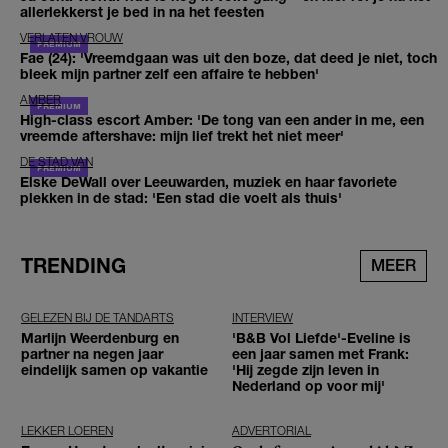
allerlekkerst je bed in na het feesten
VERLATEN VROUW
Fae (24): 'Vreemdgaan was uit den boze, dat deed je niet, toch
bleek mijn partner zelf een affaire te hebben'
AMBER
High-class escort Amber: 'De tong van een ander in me, een
vreemde aftershave: mijn lief trekt het niet meer'
DE STAD VAN
Elske DeWall over Leeuwarden, muziek en haar favoriete
plekken in de stad: 'Een stad die voelt als thuis'
TRENDING
MEER
GELEZEN BIJ DE TANDARTS
INTERVIEW
Marlijn Weerdenburg en
'B&B Vol Liefde'-Eveline is
partner na negen jaar
een jaar samen met Frank:
eindelijk samen op vakantie
'Hij zegde zijn leven in
Nederland op voor mij'
LEKKER LOEREN
ADVERTORIAL