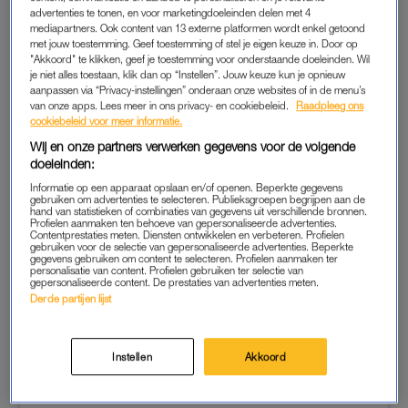
ondanks anticonceptie. Maar bij hun jongste dochter Billie-
advertenties te tonen, en voor marketingdoeleinden delen met 4
mediapartners. Ook content van 13 externe platformen wordt enkel getoond
Jean, die ze in januari dit jaar verwelkomden,
duurde het twee
met jouw toestemming. Geef toestemming of stel je eigen keuze in. Door op
jaar
voordat het eindelijk raak was.
"Akkoord" te klikken, geef je toestemming voor onderstaande doeleinden. Wil
je niet alles toestaan, klik dan op “Instellen”. Jouw keuze kun je opnieuw
aanpassen via “Privacy-instellingen” onderaan onze websites of in de menu’s
van onze apps. Lees meer in ons privacy- en cookiebeleid.
Raadpleeg ons
cookiebeleid voor meer informatie.
Wij en onze partners verwerken gegevens voor de volgende
doeleinden:
Informatie op een apparaat opslaan en/of openen. Beperkte gegevens
gebruiken om advertenties te selecteren. Publieksgroepen begrijpen aan de
hand van statistieken of combinaties van gegevens uit verschillende bronnen.
Profielen aanmaken ten behoeve van gepersonaliseerde advertenties.
Contentprestaties meten. Diensten ontwikkelen en verbeteren. Profielen
gebruiken voor de selectie van gepersonaliseerde advertenties. Beperkte
gegevens gebruiken om content te selecteren. Profielen aanmaken ter
personalisatie van content. Profielen gebruiken ter selectie van
gepersonaliseerde content. De prestaties van advertenties meten.
Derde partijen lijst
Instellen
Akkoord
Dit bericht op Instagram bekijken