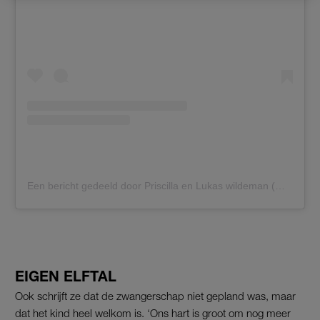
Een bericht gedeeld door Priscilla en Lukas wildeman (@familie_wildeman)
EIGEN ELFTAL
Ook schrijft ze dat de zwangerschap niet gepland was, maar
dat het kind heel welkom is. ‘Ons hart is groot om nog meer