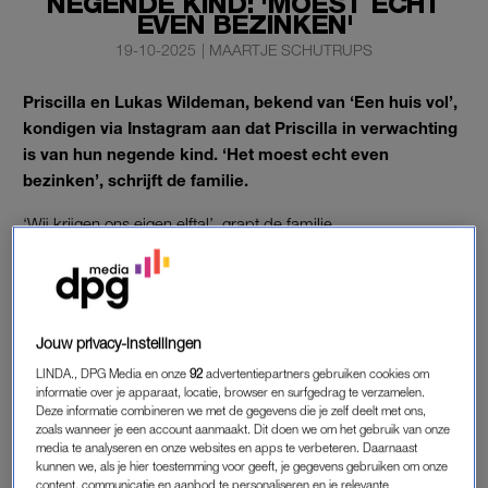
NEGENDE KIND: 'MOEST ECHT
EVEN BEZINKEN'
19-10-2025
|
MAARTJE SCHUTRUPS
Priscilla en Lukas Wildeman, bekend van ‘Een huis vol’,
kondigen via Instagram aan dat Priscilla in verwachting
is van hun negende kind. ‘Het moest echt even
bezinken’, schrijft de familie.
‘Wij krijgen ons eigen elftal’, grapt de familie.
FAMILIE WILDEMAN
Ze beginnen hun zwangerschapsaankondiging met een
Jouw privacy-instellingen
raadsel: ‘We hebben er 2 x 4 van en binnenkort 1 x 4 en 1 x 5’.
LINDA., DPG Media en onze
92
advertentiepartners gebruiken cookies om
Het nieuws moest eerst even bezinken. ‘Niet voor het kind,
informatie over je apparaat, locatie, browser en surfgedrag te verzamelen.
maar alles flitste voorbij: de ellende met de zwangerschappen,
Deze informatie combineren we met de gegevens die je zelf deelt met ons,
de cerclage, het leek wel pas geleden.’
zoals wanneer je een account aanmaakt. Dit doen we om het gebruik van onze
media te analyseren en onze websites en apps te verbeteren. Daarnaast
kunnen we, als je hier toestemming voor geeft, je gegevens gebruiken om onze
Priscilla schrijft dat ze meerdere keren zwanger is geworden
content, communicatie en aanbod te personaliseren en je relevante