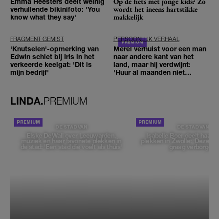
Op de fiets met jonge kids? Zo
Emma Heesters deelt weinig
wordt het ineens hartstikke
verhullende bikinifoto: 'You
makkelijk
know what they say'
FRAGMENT GEMIST
PERSOONLIJK VERHAAL
'Knutselen'-opmerking van
Merel verhuist voor een man
Edwin schiet bij Iris in het
naar andere kant van het
verkeerde keelgat: 'Dit is
land, maar hij verdwijnt:
mijn bedrijf'
'Huur al maanden niet
betaald'
LINDA.
PREMIUM
DE STAD VAN
DE STAD VAN
Elske DeWall over Leeuwarden,
Isabelle Boer deelt haar f
muziek en haar favoriete plekken in
plekken in Zwolle: 'Deze pl
de stad: 'Een stad die voelt als thuis'
graag verborgen'