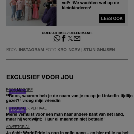
vol': 'We wachten wel op de
kleinkinderen'
LEES OOK
GOED ARTIKEL? DELEN MAAR.
BRON
INSTAGRAM
FOTO
KRO-NCRV | STIJN GHIJSEN
EXCLUSIEF VOOR JOU
ROOS MOGGRÉ
'"Roos, waarom heb je de naam van je ex op je LinkedIn-tijdlijn
gezet?" vroeg mijn vriendin'
PERSOONLIJK VERHAAL
Merel verhuist voor een man naar andere kant van het land,
maar hij verdwijnt: 'Huur al maanden niet betaald'
ADVERTORIAL
Ja écht: WorldPride is nog in volle gang – en hier rol je nu het