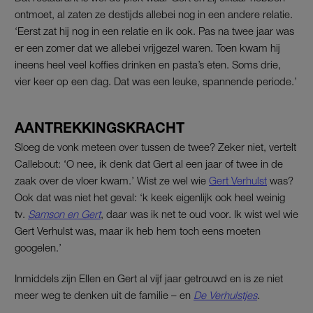
ontmoet, al zaten ze destijds allebei nog in een andere relatie.
‘Eerst zat hij nog in een relatie en ik ook. Pas na twee jaar was
er een zomer dat we allebei vrijgezel waren. Toen kwam hij
ineens heel veel koffies drinken en pasta’s eten. Soms drie,
vier keer op een dag. Dat was een leuke, spannende periode.’
AANTREKKINGSKRACHT
Sloeg de vonk meteen over tussen de twee? Zeker niet, vertelt
Callebout: ‘O nee, ik denk dat Gert al een jaar of twee in de
zaak over de vloer kwam.’ Wist ze wel wie
Gert Verhulst
was?
Ook dat was niet het geval: ‘k keek eigenlijk ook heel weinig
tv.
Samson en Gert
, daar was ik net te oud voor. Ik wist wel wie
Gert Verhulst was, maar ik heb hem toch eens moeten
googelen.’
Inmiddels zijn Ellen en Gert al vijf jaar getrouwd en is ze niet
meer weg te denken uit de familie – en
De Verhulstjes
.