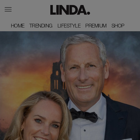
HOME
HOME
TRENDING
TRENDING
LIFESTYLE
LIFESTYLE
PREMIUM
PREMIUM
SHOP
SHOP