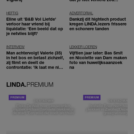
worden'
HEFTIG
ADVERTORIAL
Eline uit 'B&B Vol Liefde'
Dankzij dit hightech product
verloor haar vriend bij
kregen LINDA.lezers frissere
liquidatie: 'Een beeld dat op
en schonere tanden
je netvlies blijft'
INTERVIEW
LEKKER LOEREN
Man achtervolgt Valerie (35)
Vijftien jaar later: Bas Smit
in het bos en betast zichzelf,
en Nicolette van Dam maken
zij filmt en deelt de
foto van huwelijksaanzoek
confrontatie: 'Ik laat me niet
na
tegenhouden'
LINDA.
PREMIUM
DE STAD VAN
DE STAD VAN
Elske DeWall over Leeuwarden,
Isabelle Boer deelt haar f
muziek en haar favoriete plekken in
plekken in Zwolle: 'Deze pl
de stad: 'Een stad die voelt als thuis'
graag verborgen'