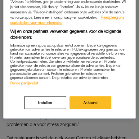
Verhulstjes
, maar een carrière in de tv-wereld was niet
"Akkoord" te klikken, geef je toestemming voor onderstaande doeleinden. Wil
je niet alles toestaan, klik dan op “Instellen”. Jouw keuze kun je opnieuw
iets wat ze altijd ambieerde. Toch vindt ze het heel leuk,
aanpassen via “Privacy-instellingen” onderaan onze websites of in de menu’s
en is ze nog altijd gelukkig met Gert Verhulst. Maar
van onze apps. Lees meer in ons privacy- en cookiebeleid.
Raadpleeg ons
sloeg die vonk bij het stel gelijk over? Absoluut niet.
cookiebeleid voor meer informatie.
Wij en onze partners verwerken gegevens voor de volgende
In gesprek met
De Telegraaf
vertelt Callebout hoe hun relatie
doeleinden:
begon – en dat ze elkaar toen al een tijdje kenden.
Informatie op een apparaat opslaan en/of openen. Beperkte gegevens
gebruiken om advertenties te selecteren. Publieksgroepen begrijpen aan de
hand van statistieken of combinaties van gegevens uit verschillende bronnen.
Profielen aanmaken ten behoeve van gepersonaliseerde advertenties.
Contentprestaties meten. Diensten ontwikkelen en verbeteren. Profielen
ELLEN CALLEBOUT EN GERT VERHULST
gebruiken voor de selectie van gepersonaliseerde advertenties. Beperkte
gegevens gebruiken om content te selecteren. Profielen aanmaken ter
Tot 2014 had Callebout een eigen horecazaak in
personalisatie van content. Profielen gebruiken ter selectie van
gepersonaliseerde content. De prestaties van advertenties meten.
Blankenberge. Destijds had zij nog een andere relatie, maar ze
Derde partijen lijst
zagen elkaar niet vaak: ‘Zolang je alleen dat hebt, of je doet
het met je partner, dan vind ik het een droomjob. Maar als je
er alleen in zit, en je partner doet iets anders, dan zit je altijd
Instellen
Akkoord
met weekendwerk, avondwerk, en zie je elkaar nooit. Wij
waren ook redelijk groot, dus we hadden best wel wat
problemen die voor stress zorgden.’
Dat restaurant is wel de plek waar Gert en zij elkaar hebben