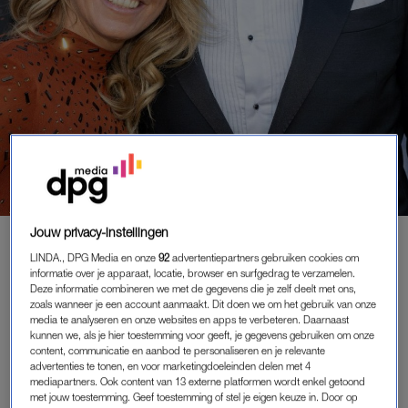
Jouw privacy-instellingen
ENTERTAINMENT
|
GELEZEN BIJ DE TANDARTS
LINDA., DPG Media en onze
92
advertentiepartners gebruiken cookies om
ELLEN CALLEBOUT OVER
informatie over je apparaat, locatie, browser en surfgedrag te verzamelen.
RELATIE MET GERT VERHULST:
Deze informatie combineren we met de gegevens die je zelf deelt met ons,
'AANTREKKINGSKRACHT WAS ER
zoals wanneer je een account aanmaakt. Dit doen we om het gebruik van onze
NIET METEEN'
media te analyseren en onze websites en apps te verbeteren. Daarnaast
kunnen we, als je hier toestemming voor geeft, je gegevens gebruiken om onze
02-12-2024
|
WIEKE VEENBOER
content, communicatie en aanbod te personaliseren en je relevante
advertenties te tonen, en voor marketingdoeleinden delen met 4
mediapartners. Ook content van 13 externe platformen wordt enkel getoond
Ellen Callebout zien we natuurlijk iedere week in
De
met jouw toestemming. Geef toestemming of stel je eigen keuze in. Door op