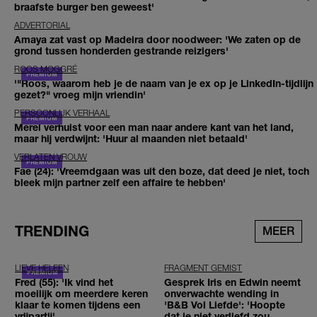
braafste burger ben geweest'
ADVERTORIAL
Amaya zat vast op Madeira door noodweer: 'We zaten op de
grond tussen honderden gestrande reizigers'
ROOS MOGGRÉ
'"Roos, waarom heb je de naam van je ex op je LinkedIn-tijdlijn
gezet?" vroeg mijn vriendin'
PERSOONLIJK VERHAAL
Merel verhuist voor een man naar andere kant van het land,
maar hij verdwijnt: 'Huur al maanden niet betaald'
VERLATEN VROUW
Fae (24): 'Vreemdgaan was uit den boze, dat deed je niet, toch
bleek mijn partner zelf een affaire te hebben'
TRENDING
MEER
LIEVE HELEEN
FRAGMENT GEMIST
Fred (55): 'Ik vind het
Gesprek Iris en Edwin neemt
moeilijk om meerdere keren
onverwachte wending in
klaar te komen tijdens een
'B&B Vol Liefde': 'Hoopte
vrijpartij'
dat je niet verliefd zou