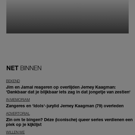
NET
BINNEN
BEKEND
Jim en Jamai reageren op overlijden Jerney Kaagman:
'Dankbaar dat je blijkbaar iets zag in dat jongetje van zestien'
IN MEMORIAM
Zangeres en 'Idols'-jurylid Jerney Kaagman (79) overleden
ADVERTORIAL
Zin om te bingen? Déze (iconische) queer series verdienen een
plek op je kijklijst
WILLEN WE